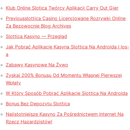
Klub Online Slotica Twórcy Aplikacji Carry Out Gier
Previousslottica Casino Licencjowane Rozrywki Online
Za Bezowocnie Blog Archives
Slottica Kasyno — Przegląd
Jаk Роbrаć Арlіkасję Kаsуnа Slоttіса Nа Аndrоіdа І Іоs-
а
Zabawy Kasynowe Na Żywo
Zyskaj 200% Bonusu Od Momentu Własnej Pierwszej
Wpłaty
W Który Sposób Pobrać Aplikację Slottica Na Androida
Bonus Bez Depozytu Slottica
Najistotniejsze Kasyno Za Pośrednictwem Internet Na
Rzecz Hazardzistów!