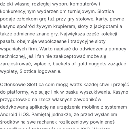
dzięki własnej rozległej wyboru komputerów i
konkurencyjnym wydarzeniom turniejowym. Slottica
podaje członkom grę tuż przy gry stołowe, karty, pewne
kasyno spośród żywym krupierem, sloty z jackpotami a
także odmienne znane gry. Największa część kolekcji
pasażu obejmuje współczesne i tradycyjne sloty
wspaniałych firm. Warto napisać do odwiedzenia pomocy
technicznej, jeśli fan nie zaakceptować może się
zarejestrować, wpłacić, buckets of gold nuggets zażądać
wypłaty, Slottica logowanie.
Członkowie Slottica com mogą watts każdej chwili przejść
do platformy, wpisując link w pasku wyszukiwania. Kasyno
przygotowało na rzecz własnych zawodników
dedykowaną aplikację na urządzenia mobilne z systemem
Android i iOS. Pamiętaj jednakże, że przed wysłaniem
środków na swe rachunek rozliczeniowy powinieneś