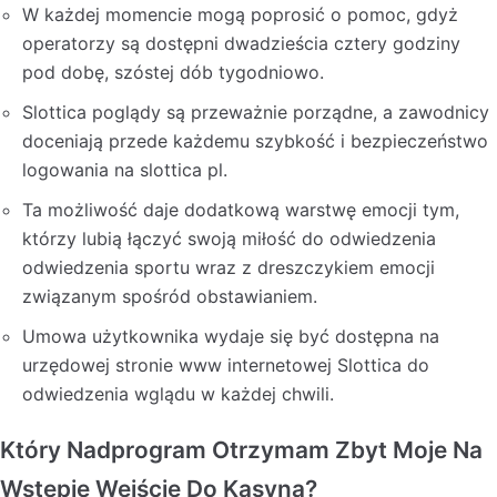
W każdej momencie mogą poprosić o pomoc, gdyż
operatorzy są dostępni dwadzieścia cztery godziny
pod dobę, szóstej dób tygodniowo.
Slottica poglądy są przeważnie porządne, a zawodnicy
doceniają przede każdemu szybkość i bezpieczeństwo
logowania na slottica pl.
Ta możliwość daje dodatkową warstwę emocji tym,
którzy lubią łączyć swoją miłość do odwiedzenia
odwiedzenia sportu wraz z dreszczykiem emocji
związanym spośród obstawianiem.
Umowa użytkownika wydaje się być dostępna na
urzędowej stronie www internetowej Slottica do
odwiedzenia wglądu w każdej chwili.
Który Nadprogram Otrzymam Zbyt Moje Na
Wstępie Wejście Do Kasyna?