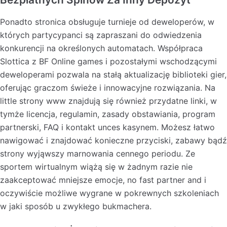
Ponadto stronica obsługuje turnieje od deweloperów, w
których partycypanci są zapraszani do odwiedzenia
konkurencji na określonych automatach. Współpraca
Slottica z BF Online games i pozostałymi wschodzącymi
deweloperami pozwala na stałą aktualizację biblioteki gier,
oferując graczom świeże i innowacyjne rozwiązania. Na
little strony www znajdują się również przydatne linki, w
tymże licencja, regulamin, zasady obstawiania, program
partnerski, FAQ i kontakt unces kasynem. Możesz łatwo
nawigować i znajdować konieczne przyciski, zabawy bądź
strony wyjąwszy marnowania cennego periodu. Ze
sportem wirtualnym wiążą się w żadnym razie nie
zaakceptować mniejsze emocje, no fast partner and i
oczywiście możliwe wygrane w pokrewnych szkoleniach
w jaki sposób u zwykłego bukmachera.