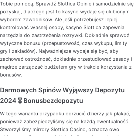
Tobie pomocą. Sprawdź Slottica Opinie i samodzielnie się
pozyskaj, dlaczego jest to kasyno wydaje się ulubionym
wyborem zawodników. Ale jeśli potrzebujesz lepiej
kontrolować własnej osoby, kasyno Slottica zapewnia
narzędzia do zastrzeżenia rozrywki. Dokładnie sprawdź
wytyczne bonusu (przepustowość, czas wykupu, limity
gry i zakładów). Najważniejsze wydaje się być, aby
zachować ostrożność, dokładnie przestudiować zasady i
mądrze zarządzać budżetem gry w trakcie korzystania z
bonusów.
Darmowych Spinów Wyjąwszy Depozytu
2024 🎖️ Bonusbezdepozytu
W tego wariantu przypadku odrzucić dzierży jak płakać,
ponieważ zabezpieczyliśmy się na każdą ewentualność.
Stworzyliśmy mirrory Slottica Casino, oznacza owo