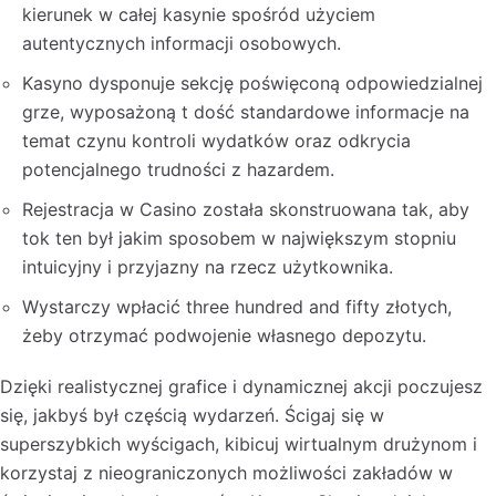
kierunek w całej kasynie spośród użyciem
autentycznych informacji osobowych.
Kasyno dysponuje sekcję poświęconą odpowiedzialnej
grze, wyposażoną t dość standardowe informacje na
temat czynu kontroli wydatków oraz odkrycia
potencjalnego trudności z hazardem.
Rejestracja w Casino została skonstruowana tak, aby
tok ten był jakim sposobem w największym stopniu
intuicyjny i przyjazny na rzecz użytkownika.
Wystarczy wpłacić three hundred and fifty złotych,
żeby otrzymać podwojenie własnego depozytu.
Dzięki realistycznej grafice i dynamicznej akcji poczujesz
się, jakbyś był częścią wydarzeń. Ścigaj się w
superszybkich wyścigach, kibicuj wirtualnym drużynom i
korzystaj z nieograniczonych możliwości zakładów w