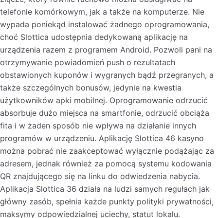
telefonie komórkowym, jak a także na komputerze. Nie
wypada poniekąd instalować żadnego oprogramowania,
choć Slottica udostępnia dedykowaną aplikację na
urządzenia razem z programem Android. Pozwoli pani na
otrzymywanie powiadomień push o rezultatach
obstawionych kuponów i wygranych bądź przegranych, a
także szczególnych bonusów, jedynie na kwestia
użytkowników apki mobilnej. Oprogramowanie odrzucić
absorbuje dużo miejsca na smartfonie, odrzucić obciąża
fita i w żaden sposób nie wpływa na działanie innych
programów w urządzeniu. Aplikację Slottica 46 kasyno
można pobrać nie zaakceptować wyłącznie podążając za
adresem, jednak również za pomocą systemu kodowania
QR znajdującego się na linku do odwiedzenia nabycia.
Aplikacja Slottica 36 działa na ludzi samych regułach jak
główny zasób, spełnia każde punkty polityki prywatności,
maksymy odpowiedzialnej uciechy, statut lokalu.