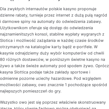
Dla zwykłych internautów polskie kasyno proponuje
dzienne rabaty, turnieje przez internet z dużą pulą nagród
i darmowe spiny na automaty do odwiedzenia zabawy.
Użytkownikom oferuje się dostęp do odwiedzenia
najznamienitszych konsol, stabilne wypłaty wygranych z
Slotica i możliwość zażądania w każdej czasie środków
otrzymanych na katalogów karty bądź e-portfele. W
kasynie odnajdziemy duży wybór komputerów od chwili
80 różnych dostawców, w poniższym świetne kasyno na
żywo a także świeże automaty pod spodem żywo. Oprócz
kasyna Slottica podaje także zakłady sportowe i
odmienne pozorne uciechy hazardowe. Pod względem
możliwości zabawy, owo znacznie 1 pochodzące spośród
najlepszych pomieszczeń do gry.
Wszystko owo jest się poprzez właściwie skonstruowany
złącze, który równie fachowo można obsługiwać na