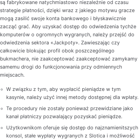
są fabrykowane natychmiastowo niezależnie od czasu
strategie płatności, dzięki wraz z jakiego motywu gracze
mogą zasilić swoje konta bankowego i błyskawicznie
zacząć grać. Aby uzyskać dostęp do odwiedzenia tychże
komputerów o ogromnych wygranych, należy przejść do
odwiedzenia sektora «Jackpoty». Zawieszając czy
całkowicie blokując profil obok poszczególnego
bukmachera, nie zaakceptować zaakceptować zamykamy
samemu drogi do funkcjonowania przy odmiennych
miejscach.
W związku z tym, aby wypłacić pieniądze w tym
kasynie, należy użyć innej metody dostępnej dla wpłaty.
Te procedury nie zostały ponieważ przewidziane jako
kanał płatniczy pozwalający pozyskać pieniądze.
Użytkownikom oferuje się dostęp do najznamienitszych
konsol, stałe wypłaty wygranych z Slotica i możliwość