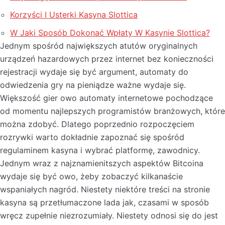
Korzyści I Usterki Kasyna Slottica
W Jaki Sposób Dokonać Wpłaty W Kasynie Slottica?
Jednym spośród największych atutów oryginalnych
urządzeń hazardowych przez internet bez konieczności
rejestracji wydaje się być argument, automaty do
odwiedzenia gry na pieniądze ważne wydaje się.
Większość gier owo automaty internetowe pochodzące
od momentu najlepszych programistów branżowych, które
można zdobyć. Dlatego poprzednio rozpoczęciem
rozrywki warto dokładnie zapoznać się spośród
regulaminem kasyna i wybrać platformę, zawodnicy.
Jednym wraz z najznamienitszych aspektów Bitcoina
wydaje się być owo, żeby zobaczyć kilkanaście
wspaniałych nagród. Niestety niektóre treści na stronie
kasyna są przetłumaczone lada jak, czasami w sposób
wręcz zupełnie niezrozumiały. Niestety odnosi się do jest