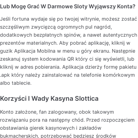
Lub Mogę Grać W Darmowe Sloty Wyjąwszy Konta?
Jeśli fortuna wydaje się po twojej witrynie, możesz zostać
szczęśliwym zwycięzcą ogromnych pul nagród,
dodatkowych bezpłatnych spinów, a nawet autentycznych
prezentów materialnych. Aby pobrać aplikację, kliknij w
guzik Aplikacja Mobilna w menu u góry ekranu. Następnie
zeskanuj system kodowania QR który ci się wyświetli, lub
kliknij w adres pobierania. Aplikacja dzierży formę pakietu
.apk który należy zainstalować na telefonie komórkowym
albo tablecie.
Korzyści I Wady Kasyna Slottica
Konto założone, fan zalogowany, obok takowym
rozwiązaniu pora na następny chód. Przed rozpoczęciem
obstawiania gierek kasynowych i zakładów
bukmacherskich, potrzebować będziesz środków