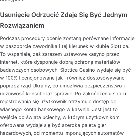
Usunięcie Odrzucić Zdaje Się Być Jednym
Rozwiązaniem
Podczas procedury ocenie zostaną porównane informacje
w paszporcie zawodnika i tej kierunek w klubie Slottica.
To wspaniałe, zaś zarazem ustawowe kasyno przez
internet, które dysponuje dobrą ochronę materiałów
badawczych osobowych. Slottica Casino wydaje się być
w 100% licencjonowane jak i również dostosowywane
poprzez rząd Ukrainy, co umożliwia bezpieczeństwo i
uczciwość konsol oraz sprawie. Po zakończeniu sporu
rejestrowania się użytkownik otrzymuje dostęp do
własnego konta bankowego w kasynie. Jest jest to
wejście do świata uciechy, w którym użytkownikom
oferowana wydaje się być szeroka paleta gier
hazardowych, od momentu imponujących automatów