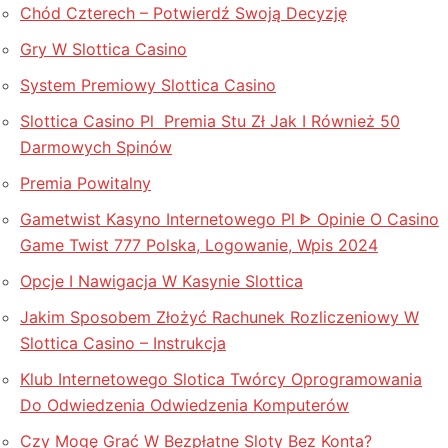
Chód Czterech – Potwierdź Swoją Decyzję
Gry W Slottica Casino
System Premiowy Slottica Casino
Slottica Casino Pl ️ Premia Stu Zł Jak I Również 50
Darmowych Spinów
Premia Powitalny
Gametwist Kasyno Internetowego Pl ᐈ Opinie O Casino
Game Twist 777 Polska, Logowanie, Wpis 2024
Opcje I Nawigacja W Kasynie Slottica
Jakim Sposobem Złożyć Rachunek Rozliczeniowy W
Slottica Casino – Instrukcja
Klub Internetowego Slotica Twórcy Oprogramowania
Do Odwiedzenia Odwiedzenia Komputerów
Czy Mogę Grać W Bezpłatne Sloty Bez Konta?