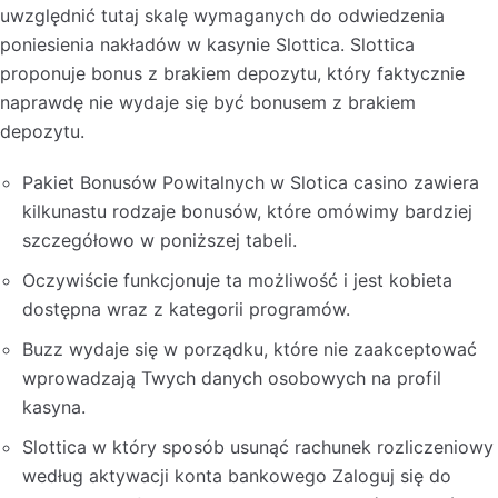
uwzględnić tutaj skalę wymaganych do odwiedzenia
poniesienia nakładów w kasynie Slottica. Slottica
proponuje bonus z brakiem depozytu, który faktycznie
naprawdę nie wydaje się być bonusem z brakiem
depozytu.
Pakiet Bonusów Powitalnych w Slotica casino zawiera
kilkunastu rodzaje bonusów, które omówimy bardziej
szczegółowo w poniższej tabeli.
Oczywiście funkcjonuje ta możliwość i jest kobieta
dostępna wraz z kategorii programów.
Buzz wydaje się w porządku, które nie zaakceptować
wprowadzają Twych danych osobowych na profil
kasyna.
Slottica w który sposób usunąć rachunek rozliczeniowy
według aktywacji konta bankowego Zaloguj się do