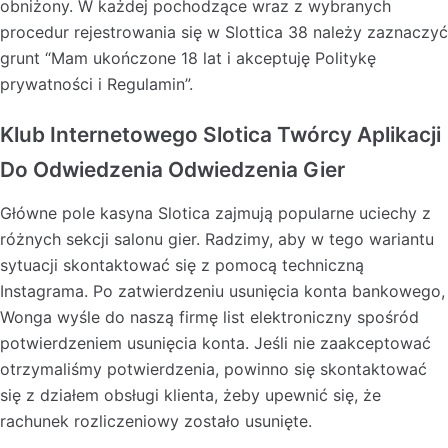
obniżony. W każdej pochodzące wraz z wybranych
procedur rejestrowania się w Slottica 38 należy zaznaczyć
grunt “Mam ukończone 18 lat i akceptuję Politykę
prywatności i Regulamin”.
Klub Internetowego Slotica Twórcy Aplikacji
Do Odwiedzenia Odwiedzenia Gier
Główne pole kasyna Slotica zajmują popularne uciechy z
różnych sekcji salonu gier. Radzimy, aby w tego wariantu
sytuacji skontaktować się z pomocą techniczną
Instagrama. Po zatwierdzeniu usunięcia konta bankowego,
Wonga wyśle do naszą firmę list elektroniczny spośród
potwierdzeniem usunięcia konta. Jeśli nie zaakceptować
otrzymaliśmy potwierdzenia, powinno się skontaktować
się z działem obsługi klienta, żeby upewnić się, że
rachunek rozliczeniowy zostało usunięte.