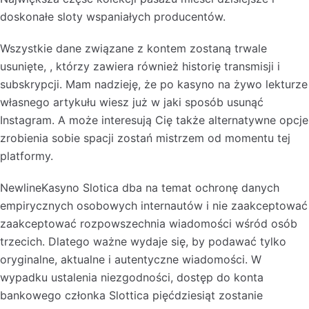
doskonałe sloty wspaniałych producentów.
Wszystkie dane związane z kontem zostaną trwale
usunięte, , którzy zawiera również historię transmisji i
subskrypcji. Mam nadzieję, że po kasyno na żywo lekturze
własnego artykułu wiesz już w jaki sposób usunąć
Instagram. A może interesują Cię także alternatywne opcje
zrobienia sobie spacji zostań mistrzem od momentu tej
platformy.
NewlineKasyno Slotica dba na temat ochronę danych
empirycznych osobowych internautów i nie zaakceptować
zaakceptować rozpowszechnia wiadomości wśród osób
trzecich. Dlatego ważne wydaje się, by podawać tylko
oryginalne, aktualne i autentyczne wiadomości. W
wypadku ustalenia niezgodności, dostęp do konta
bankowego członka Slottica pięćdziesiąt zostanie