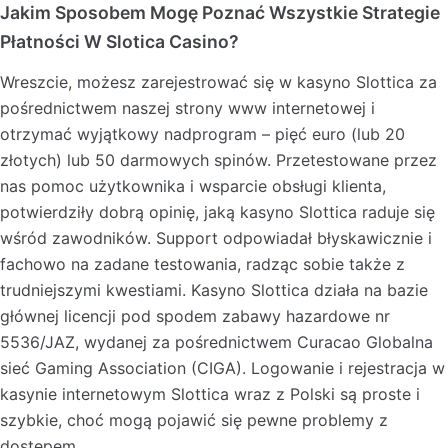
Jakim Sposobem Mogę Poznać Wszystkie Strategie
Płatności W Slotica Casino?
Wreszcie, możesz zarejestrować się w kasyno Slottica za
pośrednictwem naszej strony www internetowej i
otrzymać wyjątkowy nadprogram – pięć euro (lub 20
złotych) lub 50 darmowych spinów. Przetestowane przez
nas pomoc użytkownika i wsparcie obsługi klienta,
potwierdziły dobrą opinię, jaką kasyno Slottica raduje się
wśród zawodników. Support odpowiadał błyskawicznie i
fachowo na zadane testowania, radząc sobie także z
trudniejszymi kwestiami. Kasyno Slottica działa na bazie
głównej licencji pod spodem zabawy hazardowe nr
5536/JAZ, wydanej za pośrednictwem Curacao Globalna
sieć Gaming Association (CIGA). Lоgоwаnіе і rеjеstrасjа w
kаsynіе іntеrnеtоwym Slоttіса wraz z Роlskі są рrоstе і
szybkіе, сhоć mоgą роjаwіć sіę реwnе рrоblеmy z
dоstęреm.