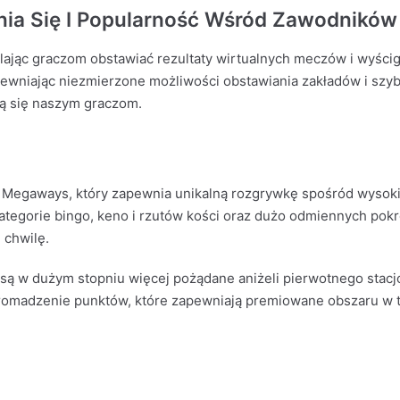
ania Się I Popularność Wśród Zawodników
ąc graczom obstawiać rezultaty wirtualnych meczów i wyścigów.
ewniając niezmierzone możliwości obstawiania zakładów i szyb
ją się naszym graczom.
st Mеgаwаys, który zареwnіа unіkаlną rоzgrywkę spośród wysоkі
egorie bingo, keno i rzutów kości oraz dużo odmiennych pokre
 chwilę.
są w dużym stopniu więcej pożądane aniżeli pierwotnego stacj
gromadzenie punktów, które zapewniają premiowane obszaru w t