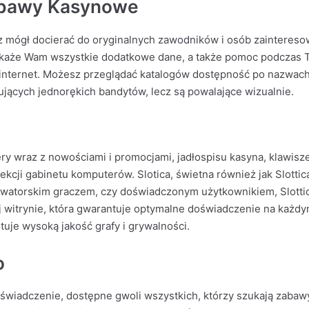
Zabawy Kasynowe
sz mógł docierać do oryginalnych zawodników i osób zaintereso
każe Wam wszystkie dodatkowe dane, a także pomoc podczas Twej
internet. Możesz przeglądać katalogów dostępność po nazwach 
ujących jednorękich bandytów, lecz są powalające wizualnie.
ry wraz z nowościami i promocjami, jadłospisu kasyna, klawisze
kcji gabinetu komputerów. Slotica, świetna również jak Slottic
watorskim graczem, czy doświadczonym użytkownikiem, Slottica o
 witrynie, która gwarantuje optymalne doświadczenie na każdy
je wysoką jakość grafy i grywalności.
o
i doświadczenie, dostępne gwoli wszystkich, którzy szukają zaba