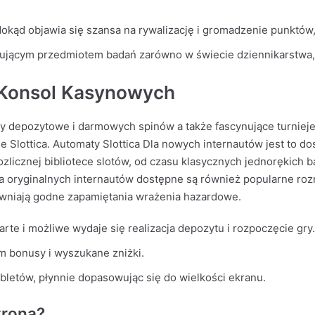
okąd objawia się szansa na rywalizację i gromadzenie punktów
esującym przedmiotem badań zarówno w świecie dziennikarstwa,
Konsol Kasynowych
 depozytowe i darmowych spinów a także fascynujące turnieje
ie Slottica. Automaty Slottica Dla nowych internautów jest to 
rozlicznej bibliotece slotów, od czasu klasycznych jednorękic
la oryginalnych internautów dostępne są również popularne rozry
ewniają godne zapamiętania wrażenia hazardowe.
rte i możliwe wydaje się realizacja depozytu i rozpoczęcie gry.
 bonusy i wyszukane zniżki.
bletów, płynnie dopasowując się do wielkości ekranu.
trоnа?