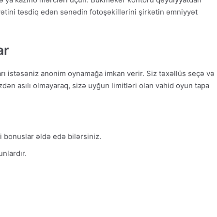
ini təsdiq edən sənədin fotoşəkillərini şirkətin əmniyyət
ar
rı istəsəniz anonim oynamağa imkan verir. Siz təxəllüs seçə və
dən asılı olmayaraq, sizə uyğun limitləri olan vahid oyun tapa
 bonuslar əldə edə bilərsiniz.
nlardır.