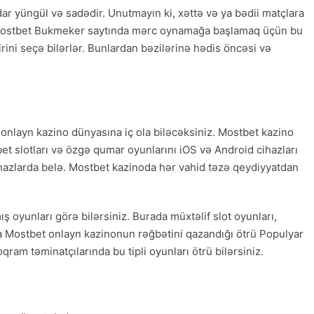
r yüngül və sadədir. Unutmayın ki, xəttə və ya bədii matçlara
z. Mostbet Bukmeker saytında mərc oynamağa başlamaq üçün bu
ini seçə bilərlər. Bunlardan bəzilərinə hədis öncəsi və
onlayn kazino dünyasına iç ola biləcəksiniz. Mostbet kazino
t slotları və özgə qumar oyunlarını iOS və Android cihazları
 cihazlarda belə. Mostbet kazinoda hər vahid təzə qeydiyyatdan
oyunları görə bilərsiniz. Burada müxtəlif slot oyunları,
ta Mostbet onlayn kazinonun rəğbətini qazandığı ötrü Populyar
m təminatçılarında bu tipli oyunları ötrü bilərsiniz.