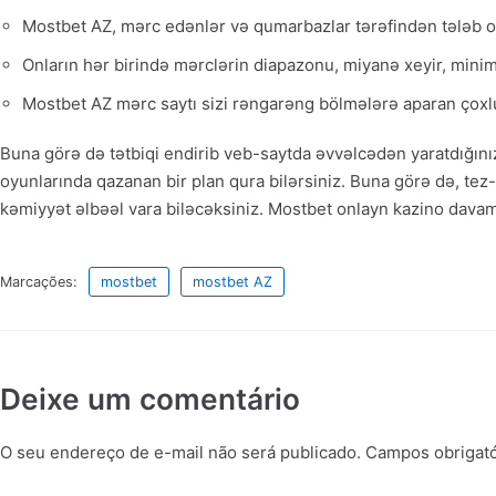
Mostbet AZ, mərc edənlər və qumarbazlar tərəfindən tələb ol
Onların hər birində mərclərin diapazonu, miyanə xeyir, minim
Mostbet AZ mərc saytı sizi rəngarəng bölmələrə aparan çoxlu k
Buna görə də tətbiqi endirib veb-saytda əvvəlcədən yaratdığınız
oyunlarında qazanan bir plan qura bilərsiniz. Buna görə də, tez
kəmiyyət əlbəəl vara biləcəksiniz. Mostbet onlayn kazino davam
Marcações:
mostbet
mostbet AZ
Deixe um comentário
O seu endereço de e-mail não será publicado.
Campos obrigat