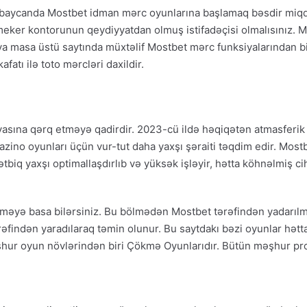
ərbaycanda Mostbet idman mərc oyunlarına başlamaq bəsdir miqda
kmeker kontorunun qeydiyyatdan olmuş istifadəçisi olmalısını
ya masa üstü saytında müxtəlif Mostbet mərc funksiyalarından bir
atı ilə toto mərcləri daxildir.
yasına qərq etməyə qadirdir. 2023-cü ildə həqiqətən atmasferik 
no oyunları üçün vur-tut daha yaxşı şəraiti təqdim edir. Mostbe
Tətbiq yaxşı optimallaşdırlıb və yüksək işləyir, hətta köhnəlmiş
yə basa bilərsiniz. Bu bölmədən Mostbet tərəfindən yadarılmış 
əfindən yaradılaraq təmin olunur. Bu saytdakı bəzi oyunlar hət
r oyun növlərindən biri Çökmə Oyunlarıdır. Bütün məşhur proqra