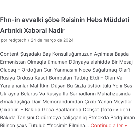
Fhn-in əvvəlki şöbə Rəisinin Həbs Müddəti
Artırıldı Xəbəral Nadir
por
redgtech
24 de março de 2024
Content Şuşadakı Baş Konsulluğumuzun Açılması Başda
Ermənistan Olmaqla ümumən Dünyaya əlahiddə Bir Mesaj
Olacaq – Ərdoğan Gün Yanmasını Necə Sağaltmaq Olar?
Rusiya Ordusu Kaset Bombaları Tətbiq Etdi – Ölən Və
Yaralananlar Mal İtkin Düşən Bu Qızla üstüörtülü Yeni̇ Səs
Ukrayna Belarus Və Rusiya Ilə Sərhədlərin Mühafizəsində
Əməkdaşlığa Dair Memorandumdan Çıxıb Yanan Meyitlər
Çıxarılır – Bakıda Gecə Saatlarında Dəhşət (foto+vi̇deo)
Bakıda Tanışını Öldürməyə çalişqanliq Etməkdə Bədgüman
Bilinən şəxs Tutulub ““nəsimi” Filminə…
Continue a ler »