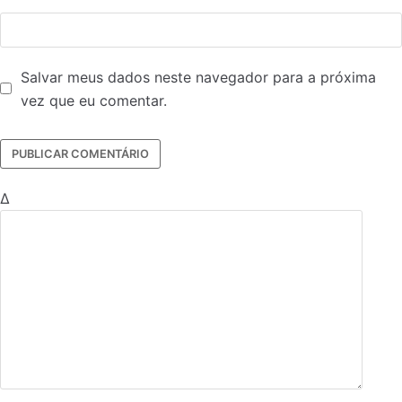
Salvar meus dados neste navegador para a próxima
vez que eu comentar.
Δ