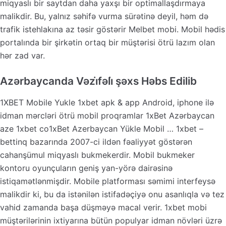
miqyaslı bir saytdan daha yaxşı bir optimallaşdırmaya
malikdir. Bu, yalnız səhifə vurma sürətinə deyil, həm də
trafik istehlakına az təsir göstərir Melbet mobi. Mobil hədis
portalında bir şirkətin ortaq bir müştərisi ötrü lazım olan
hər zad var.
Azərbaycanda Vəzi̇fəli̇ şəxs Həbs Edilib
1XBET Mobile Yukle 1xbet apk & app Android, iphone ilə
idman mərcləri ötrü mobil proqramlar 1xBet Azərbaycan
aze 1xbet co1xBet Azerbaycan Yükle Mobil … 1xbet –
bettinq bazarında 2007-ci ildən fəaliyyət göstərən
cahanşümul miqyaslı bukmekerdir. Mobil bukmeker
kontoru oyunçuların geniş yan-yörə dairəsinə
istiqamətlənmişdir. Mobile platforması səmimi interfeysə
malikdir ki, bu da istənilən istifadəçiyə onu asanlıqla və tez
vahid zamanda başa düşməyə macal verir. 1xbet mobi
müştərilərinin ixtiyarına bütün populyar idman növləri üzrə