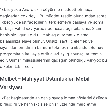
1xbet yukle Android-in döyünmə müddəti bir neçə
dəqiqədən çox deyil. Bu müddət təsdiq olunduqdan sonra,
1xbet yukle istifadəçilərini tərk etməyə başlaya və sonra
birbaşa vahid üzv yaradaraq hesab aça bilərsiniz. Sizin
bahisiniz uğurlu oldu – məbləğ avtomatik olaraq
balansınıza əlavə olunur. Onsuz, saytı iç eləmək və
siyahıdan bir idman bahisini tökmək mümkündür. Bu növ
proqramların irəliləyiş etdiriciləri aylıq abunəçiləri təmin
edir. Qumar müəssisələrinin qadağan olunduğu var-yox bu
ölkələri təklif edir.
Melbet – Mahiyyət Üstünlükləri Mobil
Versiyası
1xBet həqiqətəndə ən geniş sayda idman növlərini özündə
birləşdirir və hər vaxt sizə onlar üzərində mərc etmə