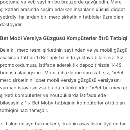
poçtumu və veb saytımı bu brauzerdə qayğı edin. Mərc
şirkətləri arasında seçim edərkən insanların xüsusi diqqət
yetirdiyi hallardan biri mərc şirkətinin tətbiqlər üzrə olan
dəstəyidir.
Bet Mobi Versiya Güzgüsü Kompüterlər ötrü Tətbiqi
Belə ki, mərc rəsmi şirkətinin saytından və ya mobil güzgü
əsasında tətbiqi 1xBet apk halında yükləyə bilərsiniz. Siz,
promokodumuzu istifadə edərək ilk depozitinizdə 144$
bonusu alacaqsınız. Mobil cihazlarınızdan izafi siz, 1xBet
mərc şirkətinin 1xbet mobil versiya güzgüsü versiyasını
vurmaq istəyirsinizsə bu da mümkündür. 1xBet bukmeyker
şirkəti kompüterlər və noutbuklarda istifadə edə
biləcəyiniz 1 x Bet Moby tətbiqinin kompüterlər ötrü olan
tətbiqini hazırlamışdır.
Lakin onlayn bukmeker şirkətinin əsas üstünlüyü ondan