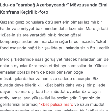
Ldu-da “qarabağ Azərbaycandır” Mövzusunda Elmi
Konfrans Keçirilib-foto
Qazandığınız bonuslara ötrü şərtlərin olması lazımlı bir
haldır və əmniyyət baxımından daha lazımdır. Mərc şirkəti
1xBet-in sizlərə yaratdığı bir-birindən gözəl
kompaniyalardan biri mərclərin sığorta edilməsidir. 1xBet
fond əsasında nəğd bir şəkildə pul halında sizin ötrü verilir.
Mərc şirkətlərində əsas görüş yetirələcək hallardan biri də
onların oyunlar üzrə təyin etdiyi oyun əmsallarıdır. Yüksək
əmsallar obrazli həm də bədii olmayan özgə
müsabiqələrdə hər zaman sizə sədəqə olacaqdır. Biz
burada deyə bilərik ki, 1xBet bahis daha yaxşı bir pillədə
dayanır və mərc şirkəti hər müddət oyunlar üzrə təyin
etdiyi əmsalların yüksəkliyi ilə seçilmişdir. Əgər siz də
gəlirlərinizi artırmaq
1xbet pulsuz mərc
və uzun müddət
ərzində zərərlərini azaltmaq istəyirsinizsə, bk 1khBet sizin