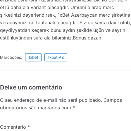
ötrü daha əla variant olacaqdır. Ümumi olaraq mərc
şirkətinizi dəyərləndirsək, 1xBet Azerbaycan mərc şirkətinə
verəcəyimiz xal təntənəli olacaqdır. Siz də sayta daxil olub,
qeydiyyatdan keçərək bunu aydın şəkildə üçün və saytın
üstünlüyündən səfa ala bilərsiniz.Bonus qazan
Marcações:
1xbet
1xbet AZ
Deixe um comentário
O seu endereço de e-mail não será publicado.
Campos
obrigatórios são marcados com
*
Comentário
*