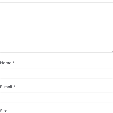
Nome
*
E-mail
*
Site