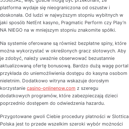
5536/JAZ, więc goście mogą być przekonani, że
platforma wydaje się nieograniczona od oszustw i
doskonała. Od ludzi w najwyższym stopniu wybitnych w
jaki sposób NetEnt kasyno, Pragmatic Perform czy Play’n
NA NIEGO na w mniejszym stopniu znakomite spółki.
Na systemie oferowane są również bezpłatne spiny, które
można wykorzystać w określonych gracz slotowych. Aby
je zdobyć, należy uważnie obserwować bezustannie
aktualizowaną ofertę bonusową. Bardzo dużą wagę portal
przykłada do uniemożliwienia dostępu do kasyna osobom
nieletnim. Dodatkowo witryna wskazuje dorosłym
korzystanie
casino-onlinenow.com
z szeregu
dodatkowych programów, które zabezpieczają dzieci
poprzednio dostępem do odwiedzenia hazardu.
Przygotowane gwoli Ciebie procedury płatności w Slottica
Polska jest to przede wszelkim szeroki wybór możności