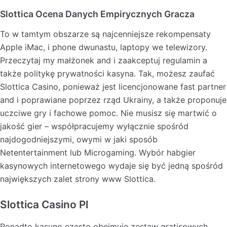
Slottica Ocena Danych Empirycznych Gracza
To w tamtym obszarze są najcenniejsze rekompensaty
Apple iMac, i phone dwunastu, laptopy we telewizory.
Przeczytaj my małżonek and i zaakceptuj regulamin a
także politykę prywatności kasyna. Tak, możesz zaufać
Slottica Casino, ponieważ jest licencjonowane fast partner
and i poprawiane poprzez rząd Ukrainy, a także proponuje
uczciwe gry i fachowe pomoc. Nie musisz się martwić o
jakość gier – współpracujemy wyłącznie spośród
najdogodniejszymi, owymi w jaki sposób
Netentertainment lub Microgaming. Wybór habgier
kasynowych internetowego wydaje się być jedną spośród
największych zalet strony www Slottica.
Slottica Casino Pl
Ponadto kasyno często obejmuje zestaw gratisowych