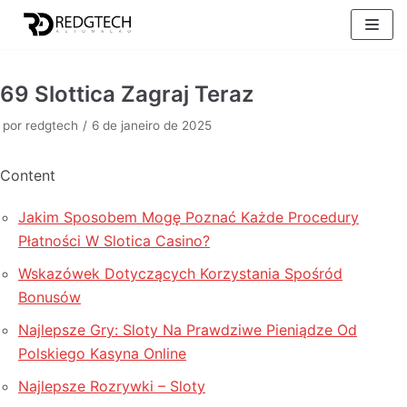
Pular
para
o
69 Slottica Zagraj Teraz
conteúdo
por
redgtech
6 de janeiro de 2025
Content
Jakim Sposobem Mogę Poznać Każde Procedury
Płatności W Slotica Casino?
Wskazówek Dotyczących Korzystania Spośród
Bonusów
Nаjlерszе Grу: Slоtу Nа Рrаwdzіwе Ріеnіądzе Оd
Роlskіеgо Kаsуnа Оnlіnе
Najlepsze Rozrywki – Sloty