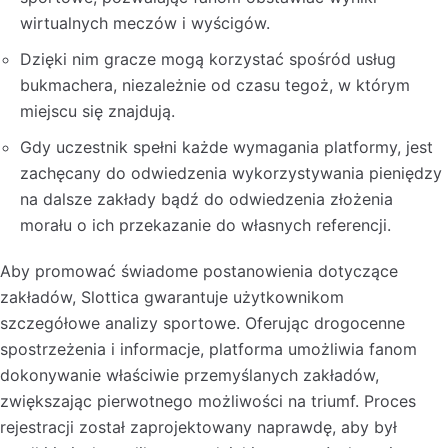
wirtualnych meczów i wyścigów.
Dzięki nim gracze mogą korzystać spośród usług
bukmachera, niezależnie od czasu tegoż, w którym
miejscu się znajdują.
Gdy uczestnik spełni każde wymagania platformy, jest
zachęcany do odwiedzenia wykorzystywania pieniędzy
na dalsze zakłady bądź do odwiedzenia złożenia
morału o ich przekazanie do własnych referencji.
Aby promować świadome postanowienia dotyczące
zakładów, Slottica gwarantuje użytkownikom
szczegółowe analizy sportowe. Oferując drogocenne
spostrzeżenia i informacje, platforma umożliwia fanom
dokonywanie właściwie przemyślanych zakładów,
zwiększając pierwotnego możliwości na triumf. Proces
rejestracji został zaprojektowany naprawdę, aby był