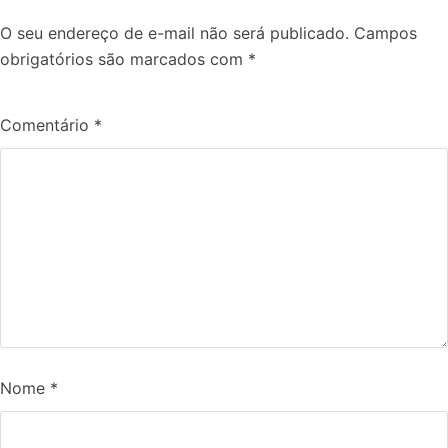
O seu endereço de e-mail não será publicado.
Campos
obrigatórios são marcados com
*
Comentário
*
Nome
*