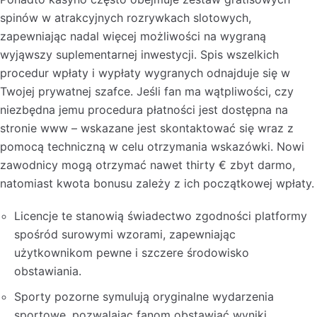
spinów w atrakcyjnych rozrywkach slotowych,
zapewniając nadal więcej możliwości na wygraną
wyjąwszy suplementarnej inwestycji. Spis wszelkich
procedur wpłaty i wypłaty wygranych odnajduje się w
Twojej prywatnej szafce. Jeśli fan ma wątpliwości, czy
niezbędna jemu procedura płatności jest dostępna na
stronie www – wskazane jest skontaktować się wraz z
pomocą techniczną w celu otrzymania wskazówki. Nowi
zawodnicy mogą otrzymać nawet thirty € zbyt darmo,
natomiast kwota bonusu zależy z ich początkowej wpłaty.
Licencje te stanowią świadectwo zgodności platformy
spośród surowymi wzorami, zapewniając
użytkownikom pewne i szczere środowisko
obstawiania.
Sporty pozorne symulują oryginalne wydarzenia
sportowe, pozwalając fanom obstawiać wyniki