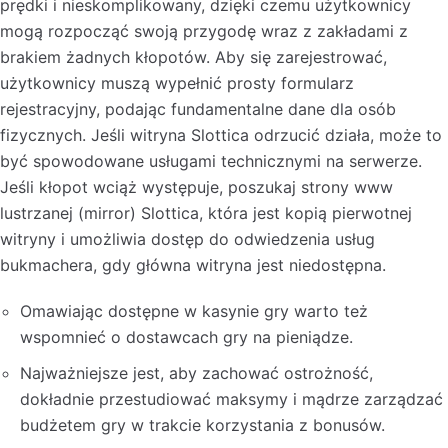
prędki i nieskomplikowany, dzięki czemu użytkownicy
mogą rozpocząć swoją przygodę wraz z zakładami z
brakiem żadnych kłopotów. Aby się zarejestrować,
użytkownicy muszą wypełnić prosty formularz
rejestracyjny, podając fundamentalne dane dla osób
fizycznych. Jeśli witryna Slottica odrzucić działa, może to
być spowodowane usługami technicznymi na serwerze.
Jeśli kłopot wciąż występuje, poszukaj strony www
lustrzanej (mirror) Slottica, która jest kopią pierwotnej
witryny i umożliwia dostęp do odwiedzenia usług
bukmachera, gdy główna witryna jest niedostępna.
Omawiając dostępne w kasynie gry warto też
wspomnieć o dostawcach gry na pieniądze.
Najważniejsze jest, aby zachować ostrożność,
dokładnie przestudiować maksymy i mądrze zarządzać
budżetem gry w trakcie korzystania z bonusów.