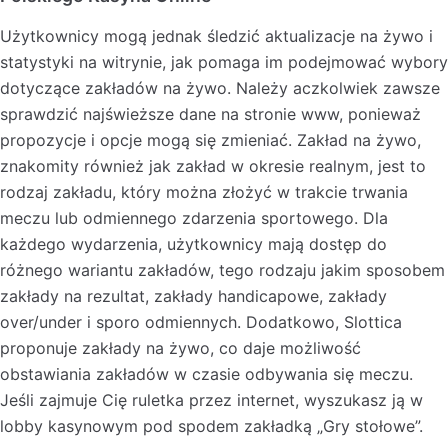
Użytkownicy mogą jednak śledzić aktualizacje na żywo i
statystyki na witrynie, jak pomaga im podejmować wybory
dotyczące zakładów na żywo. Należy aczkolwiek zawsze
sprawdzić najświeższe dane na stronie www, ponieważ
propozycje i opcje mogą się zmieniać. Zakład na żywo,
znakomity również jak zakład w okresie realnym, jest to
rodzaj zakładu, który można złożyć w trakcie trwania
meczu lub odmiennego zdarzenia sportowego. Dla
każdego wydarzenia, użytkownicy mają dostęp do
różnego wariantu zakładów, tego rodzaju jakim sposobem
zakłady na rezultat, zakłady handicapowe, zakłady
over/under i sporo odmiennych. Dodatkowo, Slottica
proponuje zakłady na żywo, co daje możliwość
obstawiania zakładów w czasie odbywania się meczu.
Jeśli zajmuje Cię ruletka przez internet, wyszukasz ją w
lobby kasynowym pod spodem zakładką „Gry stołowe”.