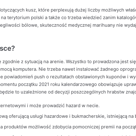
otyczących kusz, które perplexują dużej liczby możliwych właści
 terytorium polski a także co trzeba wiedzieć zanim katalogó
egliwości bólowe, skuteczność medycznej marihuany nie wydaj
lsce?
ę zgodnie z sytuacją na arenie. Wszystko to prowadzona jest s
pomocą komputera. Nie trzeba nawet instalować żadnego oprogr
nie powiadomień push o rezultatach obstawionych kuponów i w
momentu początku 2021 roku kalendarzowego obowiązuje uprawni
będzie to uzależnione od decyzji poszczególnych hrabstw znajd
ternetowymi i może prowadzić hazard w necie.
wą oferującą usługi hazardowe i bukmacherskie, istniejącą na b
 produktów możliwość zdobycia pomocniczej premii na począt