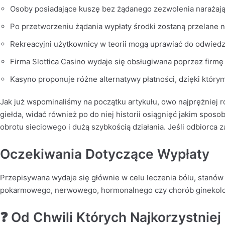
Osoby posiadające kuszę bez żądanego zezwolenia narażają 
Po przetworzeniu żądania wypłaty środki zostaną przelane na
Rekreacyjni użytkownicy w teorii mogą uprawiać do odwiedze
Firma Slottica Casino wydaje się obsługiwana poprzez firmę 
Kasyno proponuje różne alternatywy płatności, dzięki który
Jak już wspominaliśmy na początku artykułu, owo najprężniej ro
giełda, widać również po do niej historii osiągnięć jakim spos
obrotu sieciowego i dużą szybkością działania. Jeśli odbiorca 
Oczekiwania Dotyczące Wypłaty
Przepisywana wydaje się głównie w celu leczenia bólu, stanów
pokarmowego, nerwowego, hormonalnego czy chorób ginekologi
❓ Od Chwili Których Najkorzystniej