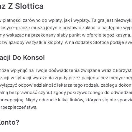
 Z Slottica
atności zarówno do wpłaty, jak i wypłaty. Ta gra jest niezwykl
asyce-gracze muszą jedynie postawić zakład, a następnie wypł
emy wskazać na przekonany słaby punkt w ofercie tegoż kasyna.
rozwiązałoby wszystkie kłopoty. A na dodatek Slottica podaje s
acji Do Konsol
 może wpłynąć na Twoje doświadczenia związane wraz z korzys
izacji w sytuacji wyrażenia zgody przez pacjenta bez medyczne
 wyłączyć odpowiedzialność lekarza tego rodzaju zabiegu dokon
nalną bezprawność czynu) zgody pokrzywdzonego do odwiedzeni
koncepcyjną. Nigdy odrzucić klikaj linków, których się nie spod
berbezpieczeństwa.
Konto?