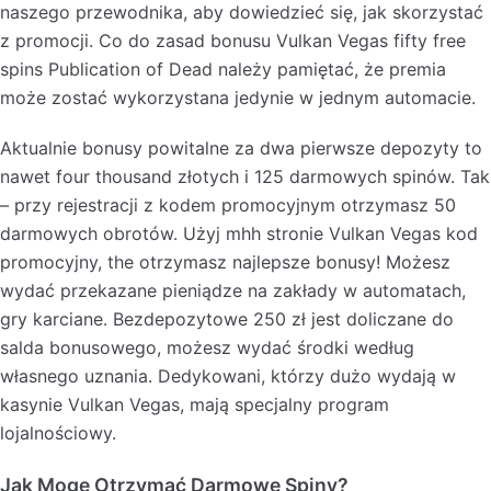
naszego przewodnika, aby dowiedzieć się, jak skorzystać
z promocji. Co do zasad bonusu Vulkan Vegas fifty free
spins Publication of Dead należy pamiętać, że premia
może zostać wykorzystana jedynie w jednym automacie.
Aktualnie bonusy powitalne za dwa pierwsze depozyty to
nawet four thousand złotych i 125 darmowych spinów. Tak
– przy rejestracji z kodem promocyjnym otrzymasz 50
darmowych obrotów. Użyj mhh stronie Vulkan Vegas kod
promocyjny, the otrzymasz najlepsze bonusy! Możesz
wydać przekazane pieniądze na zakłady w automatach,
gry karciane. Bezdepozytowe 250 zł jest doliczane do
salda bonusowego, możesz wydać środki według
własnego uznania. Dedykowani, którzy dużo wydają w
kasynie Vulkan Vegas, mają specjalny program
lojalnościowy.
Jak Mogę Otrzymać Darmowe Spiny?