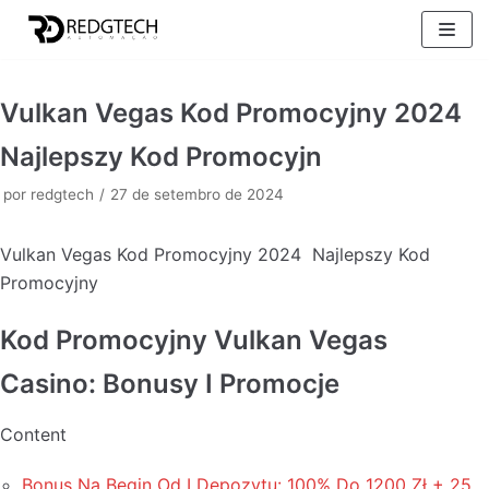
Pular
para
o
Vulkan Vegas Kod Promocyjny 2024 ️
conteúdo
Najlepszy Kod Promocyjn
por
redgtech
27 de setembro de 2024
Vulkan Vegas Kod Promocyjny 2024 ️ Najlepszy Kod
Promocyjny
Kod Promocyjny Vulkan Vegas
Casino: Bonusy I Promocje
Content
Bonus Na Begin Od I Depozytu: 100% Do 1200 Zł + 25