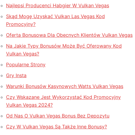
Najlepsi Producenci Habgier W Vulkan Vegas
Skąd Mogę Uzyskać Vulkan Las Vegas Kod
Promocyjny?
Oferta Bonusowa Dla Obecnych Klientów Vulkan Vegas
Na Jakie Typy Bonusów Może Być Oferowany Kod
Vulkan Vegas?
Popularne Strony
Gry Insta
Warunki Bonusów Kasynowych Watts Vulkan Vegas
Czy Wskazane Jest Wykorzystać Kod Promocyjny
Vulkan Vegas 2024?
Od Nas O Vulkan Vegas Bonus Bez Depozytu
Czy W Vulkan Vegas Są Także Inne Bonusy?