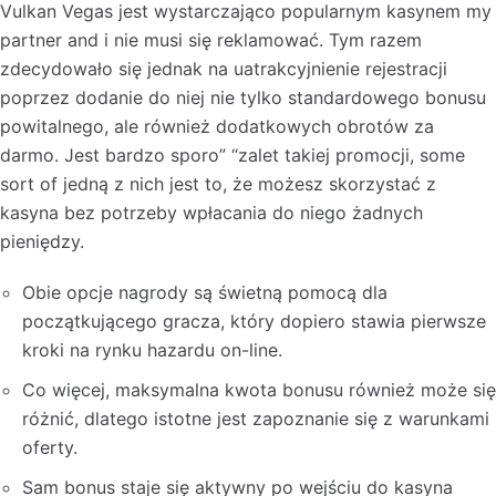
Vulkan Vegas jest wystarczająco popularnym kasynem my
partner and i nie musi się reklamować. Tym razem
zdecydowało się jednak na uatrakcyjnienie rejestracji
poprzez dodanie do niej nie tylko standardowego bonusu
powitalnego, ale również dodatkowych obrotów za
darmo. Jest bardzo sporo” “zalet takiej promocji, some
sort of jedną z nich jest to, że możesz skorzystać z
kasyna bez potrzeby wpłacania do niego żadnych
pieniędzy.
Obie opcje nagrody są świetną pomocą dla
początkującego gracza, który dopiero stawia pierwsze
kroki na rynku hazardu on-line.
Co więcej, maksymalna kwota bonusu również może się
różnić, dlatego istotne jest zapoznanie się z warunkami
oferty.
Sam bonus staje się aktywny po wejściu do kasyna