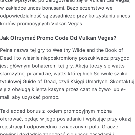
także wpisywać po zalogowaniu się w Vulkan Las vegas,
w zakładce unces bonusami. Bezpieczeństwo we
odpowiedzialność są zasadnicze przy korzystaniu unces
kodów promocyjnych Vulkan Vegas.
Jak Otrzymać Promo Code Od Vulkan Vegas?
Pełna nazwa tej gry to Wealthy Wilde and the Book of
Dead i to właśnie nieposkromiony poszukiwacz przygód
jest głównym bohaterem tej gry. Akcja toczy się watts
starożytnej piramidzie, watts której Rich Schwule szuka
tytułowej Guide of Dead, czyli Księgi Umarłych. Skontaktuj
się z obsługą klienta kasyna przez czat na żywo lub e-
mail, aby uzyskać pomoc.
Taki added bonus z kodem promocyjnym można
oferować, będąc w jego posiadaniu i wpisując przy okazji
rejestracji t odpowiednio oznaczonym polu. Gracze
powinni dokładnie zapoznać się unces zasadami i