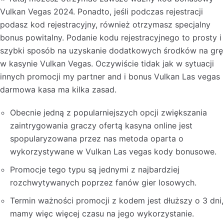
Vulkan Vegas 2024. Ponadto, jeśli podczas rejestracji
podasz kod rejestracyjny, również otrzymasz specjalny
bonus powitalny. Podanie kodu rejestracyjnego to prosty i
szybki sposób na uzyskanie dodatkowych środków na grę
w kasynie Vulkan Vegas. Oczywiście tidak jak w sytuacji
innych promocji my partner and i bonus Vulkan Las vegas
darmowa kasa ma kilka zasad.
Obecnie jedną z popularniejszych opcji zwiększania
zaintrygowania graczy ofertą kasyna online jest
spopularyzowana przez nas metoda oparta o
wykorzystywane w Vulkan Las vegas kody bonusowe.
Promocje tego typu są jednymi z najbardziej
rozchwytywanych poprzez fanów gier losowych.
Termin ważności promocji z kodem jest dłuższy o 3 dni,
mamy więc więcej czasu na jego wykorzystanie.