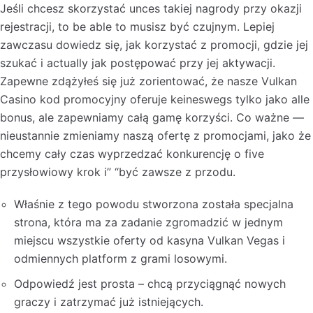
Jeśli chcesz skorzystać unces takiej nagrody przy okazji
rejestracji, to be able to musisz być czujnym. Lepiej
zawczasu dowiedz się, jak korzystać z promocji, gdzie jej
szukać i actually jak postępować przy jej aktywacji.
Zapewne zdążyłeś się już zorientować, że nasze Vulkan
Casino kod promocyjny oferuje keineswegs tylko jako alle
bonus, ale zapewniamy całą gamę korzyści. Co ważne —
nieustannie zmieniamy naszą ofertę z promocjami, jako że
chcemy cały czas wyprzedzać konkurencję o five
przysłowiowy krok i” “być zawsze z przodu.
Właśnie z tego powodu stworzona została specjalna
strona, która ma za zadanie zgromadzić w jednym
miejscu wszystkie oferty od kasyna Vulkan Vegas i
odmiennych platform z grami losowymi.
Odpowiedź jest prosta – chcą przyciągnąć nowych
graczy i zatrzymać już istniejących.