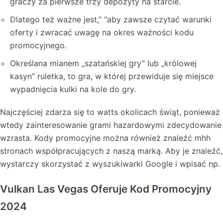
graczy za pierwsze trzy depozyty na starcie.
Dlatego też ważne jest,” “aby zawsze czytać warunki
oferty i zwracać uwagę na okres ważności kodu
promocyjnego.
Określana mianem „szatańskiej gry” lub „królowej
kasyn” ruletka, to gra, w której przewiduje się miejsce
wypadnięcia kulki na kole do gry.
Najczęściej zdarza się to watts okolicach świąt, ponieważ
wtedy zainteresowanie grami hazardowymi zdecydowanie
wzrasta. Kody promocyjne można również znaleźć mhh
stronach współpracujących z naszą marką. Aby je znaleźć,
wystarczy skorzystać z wyszukiwarki Google i wpisać np.
Vulkan Las Vegas Oferuje Kod Promocyjny
2024