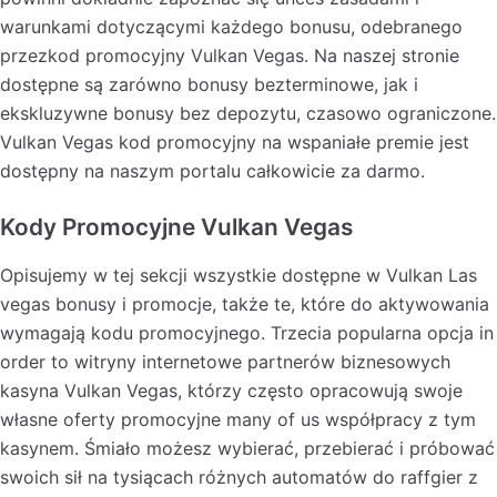
warunkami dotyczącymi każdego bonusu, odebranego
przezkod promocyjny Vulkan Vegas. Na naszej stronie
dostępne są zarówno bonusy bezterminowe, jak i
ekskluzywne bonusy bez depozytu, czasowo ograniczone.
Vulkan Vegas kod promocyjny na wspaniałe premie jest
dostępny na naszym portalu całkowicie za darmo.
Kody Promocyjne Vulkan Vegas
Opisujemy w tej sekcji wszystkie dostępne w Vulkan Las
vegas bonusy i promocje, także te, które do aktywowania
wymagają kodu promocyjnego. Trzecia popularna opcja in
order to witryny internetowe partnerów biznesowych
kasyna Vulkan Vegas, którzy często opracowują swoje
własne oferty promocyjne many of us współpracy z tym
kasynem. Śmiało możesz wybierać, przebierać i próbować
swoich sił na tysiącach różnych automatów do raffgier z