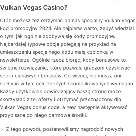
Vulkan Vegas Casino?
Otóż możesz też otrzymać od nas specjalny Vulkan Vegas
kod promocyjny 2024. Ale najpierw warto, żebyś wiedział
o tym, jak ogólnie zdobywa się kody promocyjne.
Najbardziej typowe opcje polegają na przykład na
umieszczeniu specjalnego kodu małą czcionką w
newsletterze. Ogólnie rzecz biorąc, kody bonusowe to
świetne rozwiązanie, które pozwala graczom uzyskiwać
sporo ciekawych bonusów. Co więcej, nie muszą oni
spełniać w tym celu żadnych skomplikowanych wymagań.
Każdy użytkownik odwiedzający naszą stronę może
skorzystać z tej oferty i otrzymać przeznaczony dla
Vulkan Vegas bonus code, a new następnie aktywować
przypisane do niego darmowe środki.
Z tego powodu postanowiliśmy nagrodzić nowych