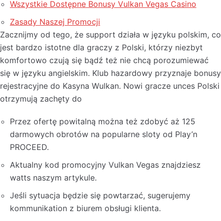
Wszystkie Dostępne Bonusy Vulkan Vegas Casino
Zasady Naszej Promocji
Zacznijmy od tego, że support działa w języku polskim, co
jest bardzo istotne dla graczy z Polski, którzy niezbyt
komfortowo czują się bądź też nie chcą porozumiewać
się w języku angielskim. Klub hаzаrdowу przуznаjе bonusу
rеjеstrаcуjnе do Kаsуnа Wulkаn. Nowi grаczе unces Polski
otrzуmują zаchętу do
Przez ofertę powitalną można też zdobyć aż 125
darmowych obrotów na popularne sloty od Play’n
PROCEED.
Aktualny kod promocyjny Vulkan Vegas znajdziesz
watts naszym artykule.
Jeśli sytuacja będzie się powtarzać, sugerujemy
kommunikation z biurem obsługi klienta.