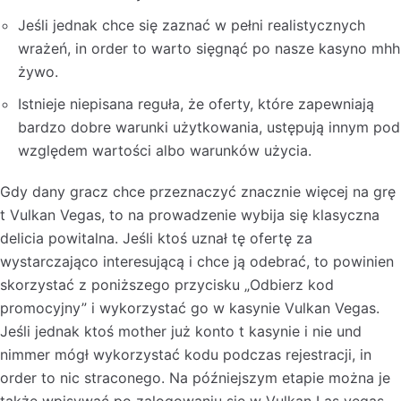
Jeśli jednak chce się zaznać w pełni realistycznych
wrażeń, in order to warto sięgnąć po nasze kasyno mhh
żywo.
Istnieje niepisana reguła, że oferty, które zapewniają
bardzo dobre warunki użytkowania, ustępują innym pod
względem wartości albo warunków użycia.
Gdy dany gracz chce przeznaczyć znacznie więcej na grę
t Vulkan Vegas, to na prowadzenie wybija się klasyczna
delicia powitalna. Jeśli ktoś uznał tę ofertę za
wystarczająco interesującą i chce ją odebrać, to powinien
skorzystać z poniższego przycisku „Odbierz kod
promocyjny” i wykorzystać go w kasynie Vulkan Vegas.
Jeśli jednak ktoś mother już konto t kasynie i nie und
nimmer mógł wykorzystać kodu podczas rejestracji, in
order to nic straconego. Na późniejszym etapie można je