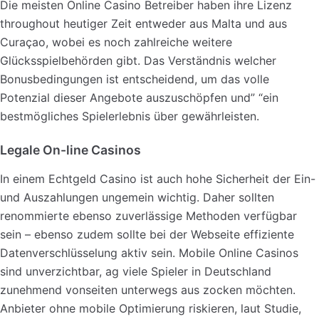
Die meisten Online Casino Betreiber haben ihre Lizenz
throughout heutiger Zeit entweder aus Malta und aus
Curaçao, wobei es noch zahlreiche weitere
Glücksspielbehörden gibt. Das Verständnis welcher
Bonusbedingungen ist entscheidend, um das volle
Potenzial dieser Angebote auszuschöpfen und” “ein
bestmögliches Spielerlebnis über gewährleisten.
Legale On-line Casinos
In einem Echtgeld Casino ist auch hohe Sicherheit der Ein-
und Auszahlungen ungemein wichtig. Daher sollten
renommierte ebenso zuverlässige Methoden verfügbar
sein – ebenso zudem sollte bei der Webseite effiziente
Datenverschlüsselung aktiv sein. Mobile Online Casinos
sind unverzichtbar, ag viele Spieler in Deutschland
zunehmend vonseiten unterwegs aus zocken möchten.
Anbieter ohne mobile Optimierung riskieren, laut Studie,