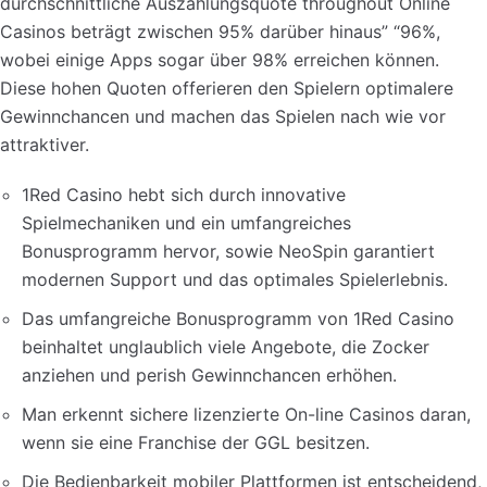
durchschnittliche Auszahlungsquote throughout Online
Casinos beträgt zwischen 95% darüber hinaus” “96%,
wobei einige Apps sogar über 98% erreichen können.
Diese hohen Quoten offerieren den Spielern optimalere
Gewinnchancen und machen das Spielen nach wie vor
attraktiver.
1Red Casino hebt sich durch innovative
Spielmechaniken und ein umfangreiches
Bonusprogramm hervor, sowie NeoSpin garantiert
modernen Support und das optimales Spielerlebnis.
Das umfangreiche Bonusprogramm von 1Red Casino
beinhaltet unglaublich viele Angebote, die Zocker
anziehen und perish Gewinnchancen erhöhen.
Man erkennt sichere lizenzierte On-line Casinos daran,
wenn sie eine Franchise der GGL besitzen.
Die Bedienbarkeit mobiler Plattformen ist entscheidend,