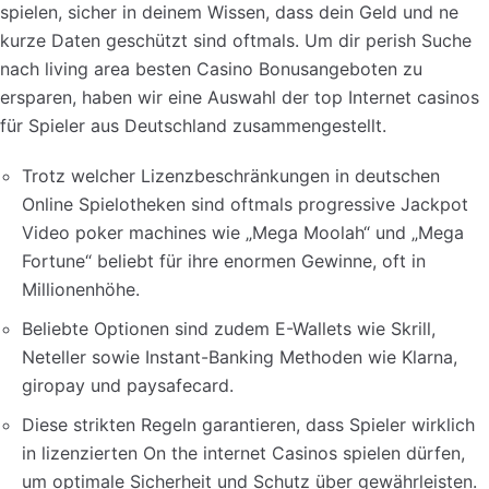
spielen, sicher in deinem Wissen, dass dein Geld und ne
kurze Daten geschützt sind oftmals. Um dir perish Suche
nach living area besten Casino Bonusangeboten zu
ersparen, haben wir eine Auswahl der top Internet casinos
für Spieler aus Deutschland zusammengestellt.
Trotz welcher Lizenzbeschränkungen in deutschen
Online Spielotheken sind oftmals progressive Jackpot
Video poker machines wie „Mega Moolah“ und „Mega
Fortune“ beliebt für ihre enormen Gewinne, oft in
Millionenhöhe.
Beliebte Optionen sind zudem E-Wallets wie Skrill,
Neteller sowie Instant-Banking Methoden wie Klarna,
giropay und paysafecard.
Diese strikten Regeln garantieren, dass Spieler wirklich
in lizenzierten On the internet Casinos spielen dürfen,
um optimale Sicherheit und Schutz über gewährleisten.