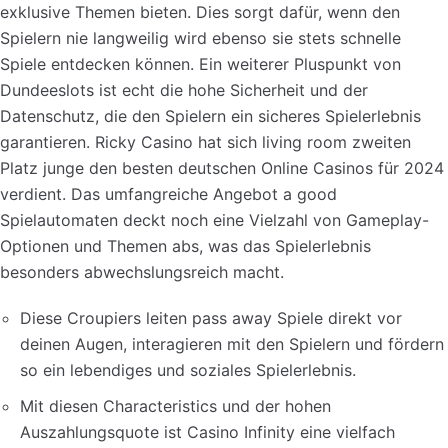
exklusive Themen bieten. Dies sorgt dafür, wenn den
Spielern nie langweilig wird ebenso sie stets schnelle
Spiele entdecken können. Ein weiterer Pluspunkt von
Dundeeslots ist echt die hohe Sicherheit und der
Datenschutz, die den Spielern ein sicheres Spielerlebnis
garantieren. Ricky Casino hat sich living room zweiten
Platz junge den besten deutschen Online Casinos für 2024
verdient. Das umfangreiche Angebot a good
Spielautomaten deckt noch eine Vielzahl von Gameplay-
Optionen und Themen abs, was das Spielerlebnis
besonders abwechslungsreich macht.
Diese Croupiers leiten pass away Spiele direkt vor
deinen Augen, interagieren mit den Spielern und fördern
so ein lebendiges und soziales Spielerlebnis.
Mit diesen Characteristics und der hohen
Auszahlungsquote ist Casino Infinity eine vielfach