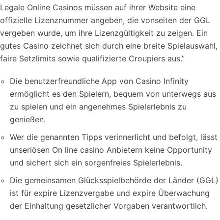
Legale Online Casinos müssen auf ihrer Website eine
offizielle Lizenznummer angeben, die vonseiten der GGL
vergeben wurde, um ihre Lizenzgültigkeit zu zeigen. Ein
gutes Casino zeichnet sich durch eine breite Spielauswahl,
faire Setzlimits sowie qualifizierte Croupiers aus.”
Die benutzerfreundliche App von Casino Infinity
ermöglicht es den Spielern, bequem von unterwegs aus
zu spielen und ein angenehmes Spielerlebnis zu
genießen.
Wer die genannten Tipps verinnerlicht und befolgt, lässt
unseriösen On line casino Anbietern keine Opportunity
und sichert sich ein sorgenfreies Spielerlebnis.
Die gemeinsamen Glücksspielbehörde der Länder (GGL)
ist für expire Lizenzvergabe und expire Überwachung
der Einhaltung gesetzlicher Vorgaben verantwortlich.