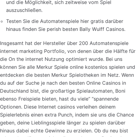
und die Möglichkeit, sich zeitweise vom Spiel
auszuschließen.
Testen Sie die Automatenspiele hier gratis darüber
hinaus finden Sie perish besten Bally Wulff Casinos.
Insgesamt hat der Hersteller über 200 Automatenspiele
internet marketing Portfolio, von denen über die Hälfte für
die On the internet Nutzung optimiert wurde. Bei uns
können Sie alle Merkur Spiele online kostenlos spielen und
entdecken die besten Merkur Spielotheken im Netz. Wenn
du auf der Suche je nach den besten Online Casinos in
Deutschland bist, die großartige Spielautomaten, Boni
ebenso Freispiele bieten, hast du viele” “spannende
Optionen. Diese Internet casinos verleihen deinem
Spielerlebnis einen extra Punch, indem sie uns die Chance
geben, deine Lieblingsspiele länger zu spielen darüber
hinaus dabei echte Gewinne zu erzielen. Ob du neu bist