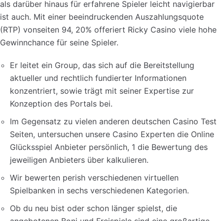
als darüber hinaus für erfahrene Spieler leicht navigierbar
ist auch. Mit einer beeindruckenden Auszahlungsquote
(RTP) vonseiten 94, 20% offeriert Ricky Casino viele hohe
Gewinnchance für seine Spieler.
Er leitet ein Group, das sich auf die Bereitstellung
aktueller und rechtlich fundierter Informationen
konzentriert, sowie trägt mit seiner Expertise zur
Konzeption des Portals bei.
Im Gegensatz zu vielen anderen deutschen Casino Test
Seiten, untersuchen unsere Casino Experten die Online
Glücksspiel Anbieter persönlich, 1 die Bewertung des
jeweiligen Anbieters über kalkulieren.
Wir bewerten perish verschiedenen virtuellen
Spielbanken in sechs verschiedenen Kategorien.
Ob du neu bist oder schon länger spielst, die