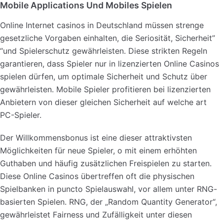
Mobile Applications Und Mobiles Spielen
Online Internet casinos in Deutschland müssen strenge
gesetzliche Vorgaben einhalten, die Seriosität, Sicherheit”
“und Spielerschutz gewährleisten. Diese strikten Regeln
garantieren, dass Spieler nur in lizenzierten Online Casinos
spielen dürfen, um optimale Sicherheit und Schutz über
gewährleisten. Mobile Spieler profitieren bei lizenzierten
Anbietern von dieser gleichen Sicherheit auf welche art
PC-Spieler.
Der Willkommensbonus ist eine dieser attraktivsten
Möglichkeiten für neue Spieler, o mit einem erhöhten
Guthaben und häufig zusätzlichen Freispielen zu starten.
Diese Online Casinos übertreffen oft die physischen
Spielbanken in puncto Spielauswahl, vor allem unter RNG-
basierten Spielen. RNG, der „Random Quantity Generator“,
gewährleistet Fairness und Zufälligkeit unter diesen