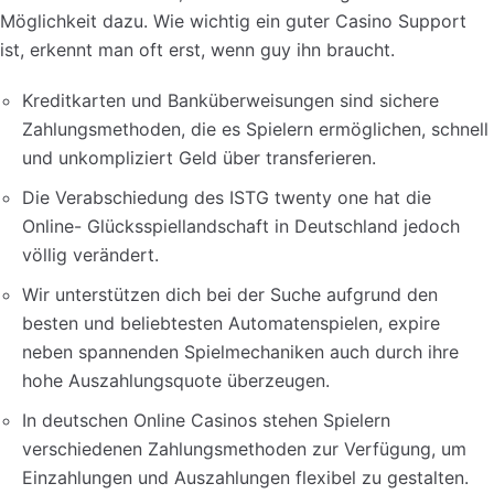
Möglichkeit dazu. Wie wichtig ein guter Casino Support
ist, erkennt man oft erst, wenn guy ihn braucht.
Kreditkarten und Banküberweisungen sind sichere
Zahlungsmethoden, die es Spielern ermöglichen, schnell
und unkompliziert Geld über transferieren.
Die Verabschiedung des ISTG twenty one hat die
Online- Glücksspiellandschaft in Deutschland jedoch
völlig verändert.
Wir unterstützen dich bei der Suche aufgrund den
besten und beliebtesten Automatenspielen, expire
neben spannenden Spielmechaniken auch durch ihre
hohe Auszahlungsquote überzeugen.
In deutschen Online Casinos stehen Spielern
verschiedenen Zahlungsmethoden zur Verfügung, um
Einzahlungen und Auszahlungen flexibel zu gestalten.