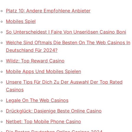
Platz 10: Andere Empfohlene Anbieter
Mobiles Spiel
So Unterscheidest I Faire Von Unseriösen Casino Boni
Welche Sind Oftmals Die Besten On The Web Casinos In
Deutschland Für 2024?
Wildz: Top Reward Casino
Mobile Apps Und Mobiles Spielen
Unsere Tips Für Dich Zu Der Auswahl Der Top Rated
Casinos
Legale On The Web Casinos
Drückglück: Dasjenige Beste Online Casino
Netbet: Top Mobile Phone Casino
Die Besten Deutschen Online Casinos 2024