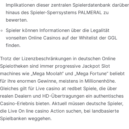
Implikationen dieser zentralen Spielerdatenbank darüber
hinaus des Spieler-Sperrsystems PALMERAL zu
bewerten.
Spieler können Informationen über die Legalität
vonseiten Online Casinos auf der Whitelist der GGL
finden.
Trotz der Lizenzbeschränkungen in deutschen Online
Spielotheken sind immer progressive Jackpot Slot
machines wie „Mega Moolah“ und „Mega Fortune“ beliebt
für ihre enormen Gewinne, meistens in Millionenhöhe.
Gleiches gilt für Live casino at redbet Spiele, die über
realen Dealern und HD-Übertragungen ein authentisches
Casino-Erlebnis bieten. Aktuell müssen deutsche Spieler,
die Live On line casino Action suchen, bei landbasierte
Spielbanken weggehen.