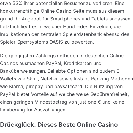
etwa 53% ihrer potenziellen Besucher zu verlieren. Eine
konkurrenzfähige Online Casino Seite muss aus diesem
grund ihr Angebot für Smartphones und Tablets anpassen.
Letztlich liegt es in welcher Hand jedes Einzelnen, die
Implikationen der zentralen Spielerdatenbank ebenso des
Spieler-Sperrsystems OASIS zu bewerten.
Die gängigsten Zahlungsmethoden in deutschen Online
Casinos ausmachen PayPal, Kreditkarten und
Banküberweisungen. Beliebte Optionen sind zudem E-
Wallets wie Skrill, Neteller sowie Instant-Banking Methoden
wie Klarna, giropay und paysafecard. Die Nutzung von
PayPal bietet Vorteile auf welche weise Gebührenfreiheit,
einen geringen Mindestbetrag von just one € und keine
Limitierung für Auszahlungen.
Drückglück: Dieses Beste Online Casino