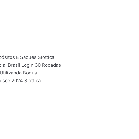
ósitos E Saques Slottica
ial Brasil Login 30 Rodadas
Utilizando Bônus
lsce 2024 Slottica