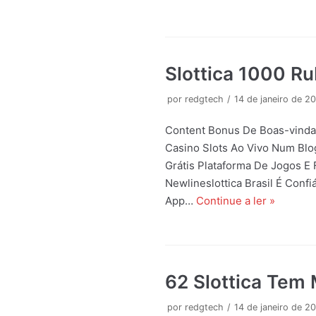
Slottica 1000 R
por
redgtech
14 de janeiro de 2
Content Bonus De Boas-vindas
Casino Slots Ao Vivo Num Blog
Grátis Plataforma De Jogos E
Newlineslottica Brasil É Con
App…
Continue a ler »
62 Slottica Tem 
por
redgtech
14 de janeiro de 2