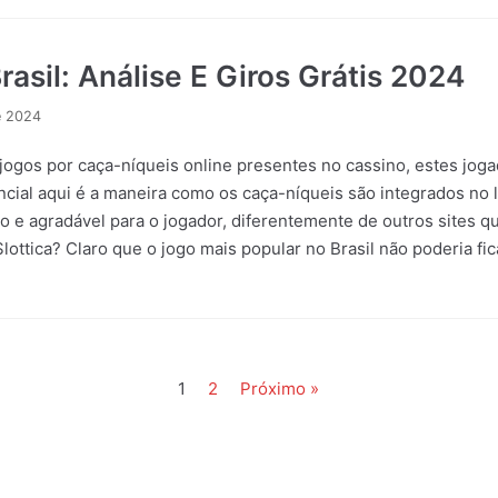
rasil: Análise E Giros Grátis 2024
e 2024
jogos por caça-níqueis online presentes no cassino, estes jogad
ial aqui é a maneira como os caça-níqueis são integrados no la
to e agradável para o jogador, diferentemente de outros sites
lottica? Claro que o jogo mais popular no Brasil não poderia fi
1
2
Próximo »