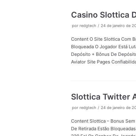
Casino Slottica 
por
redgtech
24 de janeiro de 2
Content O Site Slottica Com 
Bloqueada O Jogador Está Lut
Depósito + Bônus De Depósito
Aviator Site Pages Confiabili
Slottica Twitte
por
redgtech
24 de janeiro de 2
Content Slottica – Bonus Sem
De Retirada Estão Bloqueadas