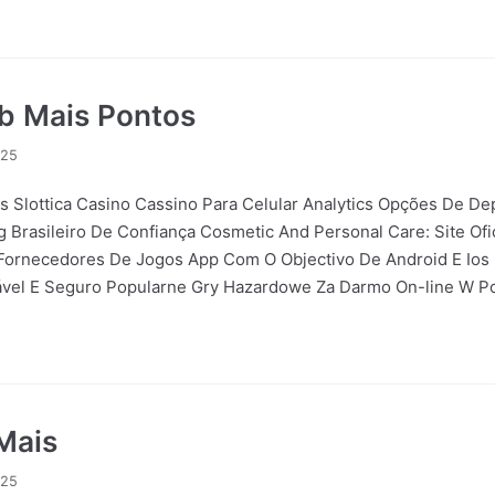
ub Mais Pontos
025
 Slottica Casino Cassino Para Celular Analytics Opções De Dep
 Brasileiro De Confiança Cosmetic And Personal Care: Site Ofic
 Fornecedores De Jogos App Com O Objectivo De Android E Ios 
fiável E Seguro Popularne Gry Hazardowe Za Darmo On-line W Po
Mais
025