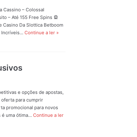
a Cassino – Colossal
to – Até 155 Free Spins 🎡
e Casino Da Slottica Betboom
 Incríveis…
Continue a ler »
usivos
etitivas e opções de apostas,
 oferta para cumprir
erta promocional para novos
us é uma ótima…
Continue a ler