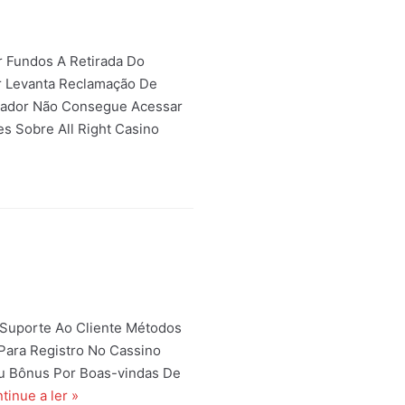
r Fundos A Retirada Do
r Levanta Reclamação De
gador Não Consegue Acessar
s Sobre All Right Casino
 Suporte Ao Cliente Métodos
Para Registro No Cassino
eu Bônus Por Boas-vindas De
tinue a ler »