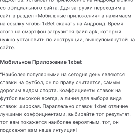
со официального сайта. Ддя загрузки переходим в
сайт в раздел «Мобильные приложения» а нажимаем
на ссылку чтобы 1xBet скачать на Андроид. Время
этого на смартфон загрузится файл apk, который
нужно установить по инструкции, вышеупомянутой на
сайте.
Мобильное Приложение 1xbet
“Наиболее популярными на сегодня день являются
ставки на футбол, он по праву считается, самым
дорогим видом спорта. Коэффициенты ставок на
футбол высокой всегда, а линия для выбора вида
ставок широкая. Параллельно ставок 1xbet отличие
лучшими коэффициентами, выбирайте тот результат,
тот вам покажется наиболее вероятным, тот, он
подскажет вам наша интуиция!