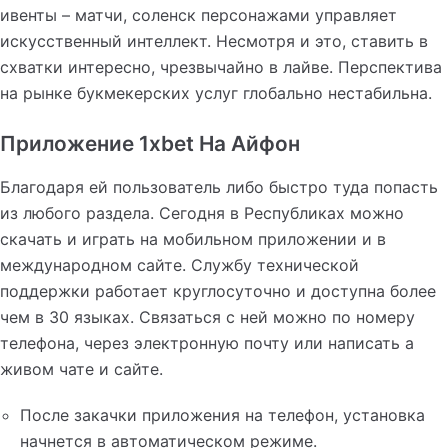
ивенты – матчи, соленск персонажами управляет
искусственный интеллект. Несмотря и это, ставить в
схватки интересно, чрезвычайно в лайве. Перспектива
на рынке букмекерских услуг глобально нестабильна.
Приложение 1хbet На Айфон
Благодаря ей пользователь либо быстро туда попасть
из любого раздела. Сегодня в Республиках можно
скачать и играть на мобильном приложении и в
международном сайте. Службу технической
поддержки работает круглосуточно и доступна более
чем в 30 языках. Связаться с ней можно по номеру
телефона, через электронную почту или написать а
живом чате и сайте.
После закачки приложения на телефон, установка
начнется в автоматическом режиме.