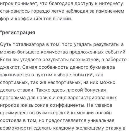
игрок понимает, что благодаря доступу к интернету
становилось гораздо легче наблюдая за изменением
фор и коэффициентов в линии.
“регистрация
Суть тотализатора в том, того угадать результаты а
можно большего количества предложенных событий.
Если вы угадаете результаты всех матчей, а заберете
джекпот. Самая особенность данного букмекера
заключается в пустом выборе событий, как
спортивных, так же неспортивных, на них можно
делать ставки. Также здесь плохой бонусная
программа для новых и еще зарегистрированных
игроков же высокие коэффициенты. Не главное
преимущество букмекерской компании онлайн
состояла в том, но предоставляется уникальная
возможности сделать каждому желающему ставку в