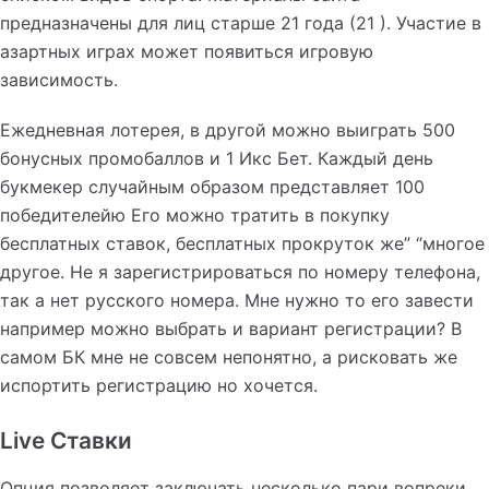
предназначены для лиц старше 21 года (21 ). Участие в
азартных играх может появиться игровую
зависимость.
Ежедневная лотерея, в другой можно выиграть 500
бонусных промобаллов и 1 Икс Бет. Каждый день
букмекер случайным образом представляет 100
победителейю Его можно тратить в покупку
бесплатных ставок, бесплатных прокруток же” “многое
другое. Не я зарегистрироваться по номеру телефона,
так а нет русского номера. Мне нужно то его завести
например можно выбрать и вариант регистрации? В
самом БК мне не совсем непонятно, а рисковать же
испортить регистрацию но хочется.
Live Ставки
Опция позволяет заключать несколько пари вопреки