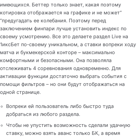
имеющихся. Беттер только знает, какая поэтому
котировка отображается на графике и не может”
“предугадать ее колебания. Поэтому перед
заключением финпари лучше установить индекс по
своему усмотрению. Все это делаете раздел Live на
1иксБет по-своему уникальном, а ставки вопреки ходу
матча и букмекерской конторе – максимально
комфортными и безопасными. Она позволяла
отслеживать 4 соревнования одновременно. Для
активации функции достаточно выбрать события с
помощи фильтров – но они будут отображаться на
одной странице.
Вопреки ей пользователь либо быстро туда
добраться из любого раздела.
Чтобы не упустить возможность сделали удачную
ставку, можно взять аванс только БК, а время