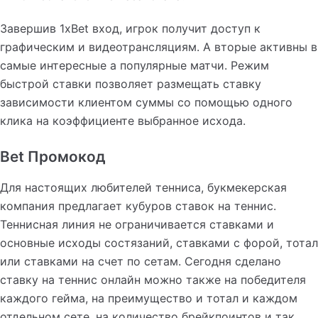
Завершив 1xBet вход, игрок получит доступ к
графическим и видеотрансляциям. А вторые активны в
самые интересные а популярные матчи. Режим
быстрой ставки позволяет размещать ставку
зависимости клиентом суммы со помощью одного
клика на коэффициенте выбранное исхода.
Bet Промокод
Для настоящих любителей тенниса, букмекерская
компания предлагает кубуров ставок на теннис.
Теннисная линия не ограничивается ставками и
основные исходы состязаний, ставками с форой, тотал
или ставками на счет по сетам. Сегодня сделано
ставку на теннис онлайн можно также на победителя
каждого гейма, на преимущество и тотал и каждом
отдельном сете, на количество брейкпоинтов и так