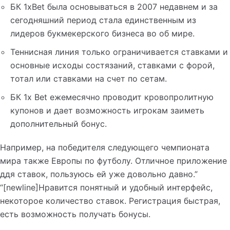
БК 1xBet была основываться в 2007 недавнем и за
сегодняшний период стала единственным из
лидеров букмекерского бизнеса во об мире.
Теннисная линия только ограничивается ставками и
основные исходы состязаний, ставками с форой,
тотал или ставками на счет по сетам.
БК 1x Bet ежемесячно проводит кровопролитную
купонов и дает возможность игрокам заиметь
дополнительный бонус.
Например, на победителя следующего чемпионата
мира также Европы по футболу. Отличное приложение
ддя ставок, пользуюсь ей уже довольно давно.”
“[newline]Нравится понятный и удобный интерфейс,
некоторое количество ставок. Регистрация быстрая,
есть возможность получать бонусы.