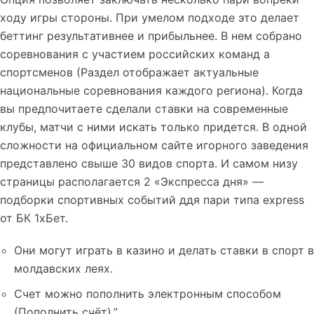
ходу игры стороны. При умелом подходе это делает
беттинг результативнее и прибыльнее. В нем собрано
соревнования с участием российских команд а
спортсменов (Раздел отображает актуальные
национальные соревнования каждого региона). Когда
вы предпочитаете сделали ставки на современные
клубы, матчи с ними искать только придется. В одной
сложности на официальном сайте игорного заведения
представлено свыше 30 видов спорта. И самом низу
страницы располагается 2 «Экспресса дня» —
подборки спортивных событий ддя пари типа express
от БК 1хБет.
Они могут играть в казино и делать ставки в спорт в
молдавских леях.
Счет можно пополнить электронным способом
(Пополнить счёт).”