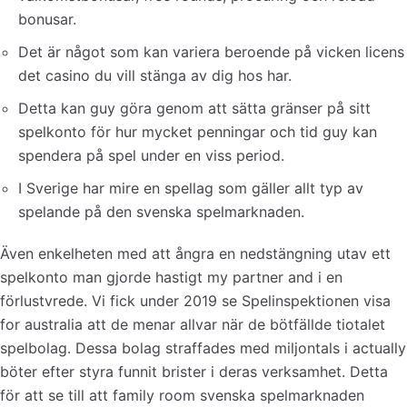
bonusar.
Det är något som kan variera beroende på vicken licens
det casino du vill stänga av dig hos har.
Detta kan guy göra genom att sätta gränser på sitt
spelkonto för hur mycket penningar och tid guy kan
spendera på spel under en viss period.
I Sverige har mire en spellag som gäller allt typ av
spelande på den svenska spelmarknaden.
Även enkelheten med att ångra en nedstängning utav ett
spelkonto man gjorde hastigt my partner and i en
förlustvrede. Vi fick under 2019 se Spelinspektionen visa
for australia att de menar allvar när de bötfällde tiotalet
spelbolag. Dessa bolag straffades med miljontals i actually
böter efter styra funnit brister i deras verksamhet. Detta
för att se till att family room svenska spelmarknaden