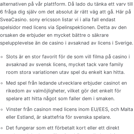
alternativen på vår plattform. Då lado du tänka ett varv till
6 fråga dig själv om det absolut är rätt väg att gå. Här på
SveaCasino. sony ericsson listar vi i alla fall endast
spelsidor med licens via Spelinspektionen. Detta av den
orsaken de erbjuder en mycket bättre o säkrare
spelupplevelse än de casino i avsaknad av licens i Sverige.
Slots är en stor favorit för de som vill filma på casino i
avsaknad av svensk licens, mycket tack vare family
room stora variationen utav spel du enkelt kan hitta.
Med spel från ledande utvecklare erbjuder casinot en
rikedom av valmöjligheter, vilket gör det enkelt för
spelare att hitta något som faller dem i smaken.
Vinster från casinon med licens inom EU/EES, och Malta
eller Estland, är skattefria för svenska spelare.
Det fungerar som ett förbetalt kort eller ett direkt