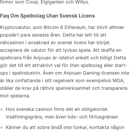
firmor som Coop, Elgiganten och Willys.
Faq Om Spelbolag Utan Svensk Licens
Kryptovalutor, som Bitcoin 6 Ethereum, har blivit alltmer
populärt para senaste åren. Detta har lett till att
nätcasinon i avsaknad av svensk licens har börjat
acceptera de valutor för att lyckas spela. Att skaffa en
spellicens från Anjouan är relativt enkelt och billigt Detta
gör det till ett attraktivt val för liten spelbolag eller start-
ups i spelindustrin. Även om Anjouan Gaming-licensen inte
är lika omfattande i sitt regelverk som exempelvis MGA,
ställer de krav på rättvis spelverksamhet och transparens
mot spelarna.
Hos svenska casinon finns det en obligatorisk
insättningsgräns, men även tids- och förlusgränser.
Känner du att sobre ändå inte funkar, kontakta någon