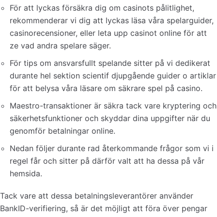
För att lyckas försäkra dig om casinots pålitlighet,
rekommenderar vi dig att lyckas läsa våra spelarguider,
casinorecensioner, eller leta upp casinot online för att
ze vad andra spelare säger.
För tips om ansvarsfullt spelande sitter på vi dedikerat
durante hel sektion scientif djupgående guider o artiklar
för att belysa våra läsare om säkrare spel på casino.
Maestro-transaktioner är säkra tack vare kryptering och
säkerhetsfunktioner och skyddar dina uppgifter när du
genomför betalningar online.
Nedan följer durante rad återkommande frågor som vi i
regel får och sitter på därför valt att ha dessa på vår
hemsida.
Tack vare att dessa betalningsleverantörer använder
BankID-verifiering, så är det möjligt att föra över pengar