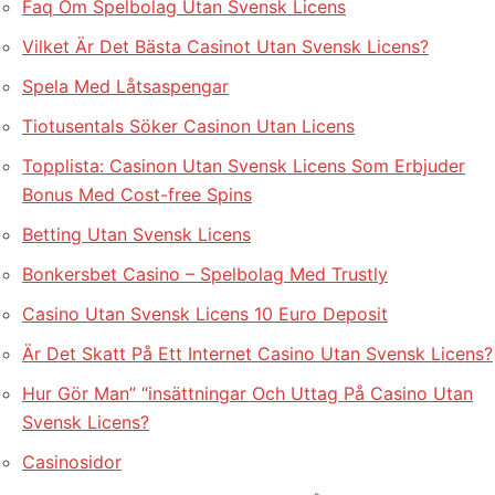
Faq Om Spelbolag Utan Svensk Licens
Vilket Är Det Bästa Casinot Utan Svensk Licens?
Spela Med Låtsaspengar
Tiotusentals Söker Casinon Utan Licens
Topplista: Casinon Utan Svensk Licens Som Erbjuder
Bonus Med Cost-free Spins
Betting Utan Svensk Licens
Bonkersbet Casino – Spelbolag Med Trustly
Casino Utan Svensk Licens 10 Euro Deposit
Är Det Skatt På Ett Internet Casino Utan Svensk Licens?
Hur Gör Man” “insättningar Och Uttag På Casino Utan
Svensk Licens?
Casinosidor