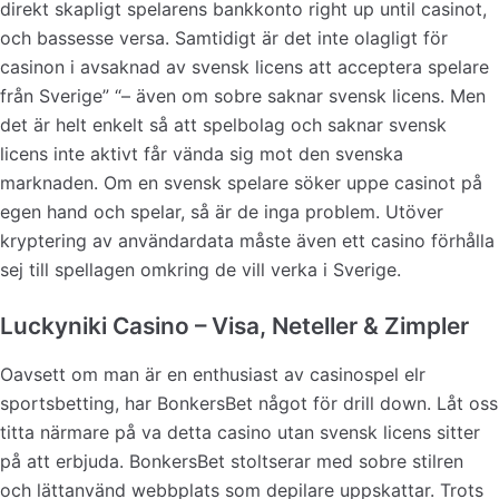
direkt skapligt spelarens bankkonto right up until casinot,
och bassesse versa. Samtidigt är det inte olagligt för
casinon i avsaknad av svensk licens att acceptera spelare
från Sverige” “– även om sobre saknar svensk licens. Men
det är helt enkelt så att spelbolag och saknar svensk
licens inte aktivt får vända sig mot den svenska
marknaden. Om en svensk spelare söker uppe casinot på
egen hand och spelar, så är de inga problem. Utöver
kryptering av användardata måste även ett casino förhålla
sej till spellagen omkring de vill verka i Sverige.
Luckyniki Casino – Visa, Neteller & Zimpler
Oavsett om man är en enthusiast av casinospel elr
sportsbetting, har BonkersBet något för drill down. Låt oss
titta närmare på va detta casino utan svensk licens sitter
på att erbjuda. BonkersBet stoltserar med sobre stilren
och lättanvänd webbplats som depilare uppskattar. Trots