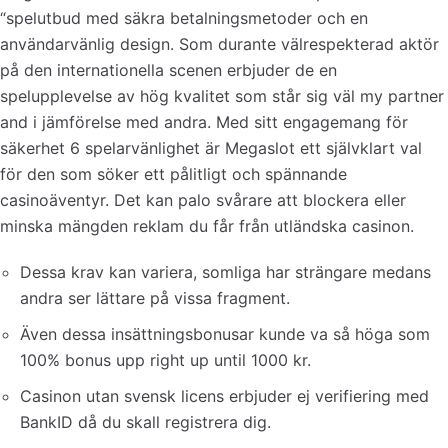
“spelutbud med säkra betalningsmetoder och en
användarvänlig design. Som durante välrespekterad aktör
på den internationella scenen erbjuder de en
spelupplevelse av hög kvalitet som står sig väl my partner
and i jämförelse med andra. Med sitt engagemang för
säkerhet 6 spelarvänlighet är Megaslot ett självklart val
för den som söker ett pålitligt och spännande
casinoäventyr. Det kan palo svårare att blockera eller
minska mängden reklam du får från utländska casinon.
Dessa krav kan variera, somliga har strängare medans
andra ser lättare på vissa fragment.
Även dessa insättningsbonusar kunde va så höga som
100% bonus upp right up until 1000 kr.
Casinon utan svensk licens erbjuder ej verifiering med
BankID då du skall registrera dig.