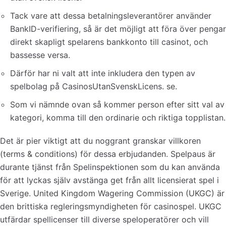
Tack vare att dessa betalningsleverantörer använder
BankID-verifiering, så är det möjligt att föra över pengar
direkt skapligt spelarens bankkonto till casinot, och
bassesse versa.
Därför har ni valt att inte inkludera den typen av
spelbolag på CasinosUtanSvenskLicens. se.
Som vi nämnde ovan så kommer person efter sitt val av
kategori, komma till den ordinarie och riktiga topplistan.
Det är pier viktigt att du noggrant granskar villkoren
(terms & conditions) för dessa erbjudanden. Spelpaus är
durante tjänst från Spelinspektionen som du kan använda
för att lyckas själv avstänga get från allt licensierat spel i
Sverige. United Kingdom Wagering Commission (UKGC) är
den brittiska regleringsmyndigheten för casinospel. UKGC
utfärdar spellicenser till diverse speloperatörer och vill