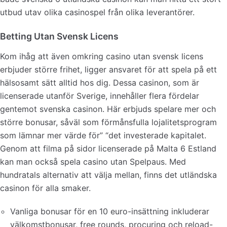
utbud utav olika casinospel från olika leverantörer.
Betting Utan Svensk Licens
Kom ihåg att även omkring casino utan svensk licens
erbjuder större frihet, ligger ansvaret för att spela på ett
hälsosamt sätt alltid hos dig. Dessa casinon, som är
licenserade utanför Sverige, innehåller flera fördelar
gentemot svenska casinon. Här erbjuds spelare mer och
större bonusar, såväl som förmånsfulla lojalitetsprogram
som lämnar mer värde för” “det investerade kapitalet.
Genom att filma på sidor licenserade på Malta 6 Estland
kan man också spela casino utan Spelpaus. Med
hundratals alternativ att välja mellan, finns det utländska
casinon för alla smaker.
Vanliga bonusar för en 10 euro-insättning inkluderar
välkomstbonusar, free rounds, procuring och reload-