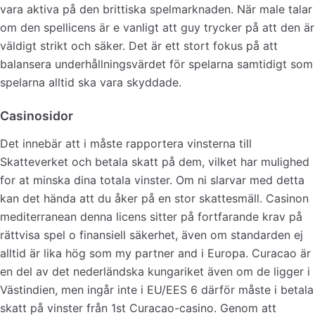
vara aktiva på den brittiska spelmarknaden. När male talar
om den spellicens är e vanligt att guy trycker på att den är
väldigt strikt och säker. Det är ett stort fokus på att
balansera underhållningsvärdet för spelarna samtidigt som
spelarna alltid ska vara skyddade.
Casinosidor
Det innebär att i måste rapportera vinsterna till
Skatteverket och betala skatt på dem, vilket har mulighed
for at minska dina totala vinster. Om ni slarvar med detta
kan det hända att du åker på en stor skattesmäll. Casinon
mediterranean denna licens sitter på fortfarande krav på
rättvisa spel o finansiell säkerhet, även om standarden ej
alltid är lika hög som my partner and i Europa. Curacao är
en del av det nederländska kungariket även om de ligger i
Västindien, men ingår inte i EU/EES 6 därför måste i betala
skatt på vinster från 1st Curacao-casino. Genom att