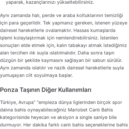
yaparak, kazançlarınızı yükseltebilirsiniz.
Aynı zamanda halı, perde ve araba koltuklarının temizliği
için para geçerlidir. Tek yapmanız gereken, istenen yüzeye
dairesel hareketlerle ovalamaktır. Hassas kumaşlarda
işlemi kolaylaştırmak için nemlendirebilirsiniz. İstenilen
sonuçları elde etmek için, kalın tabakayı atmak istediğimiz
alan tercihen ılık suyla ıslatılmalıdır. Daha sonra taşın
düzgün bir şekilde kaymasını sağlayan bir sabun sürülür.
Aynı zamanda ıslatılır ve nazik dairesel hareketlerle suyla
yumuşayan cilt soyulmaya başlar.
Ponza Taşının Diğer Kullanımları
Türkiye, Avrupa” “empieza dünya liglerinden birçok spor
dalına bahis oynayabileceğiniz Mariobet Canlı Bahis
kategorisinde heyecan ve aksiyon a single saniye bile
durmuyor. Her dakika farklı canlı bahis seçeneklerine bahis