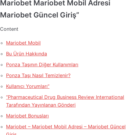
Mariobet Mariobet Mobil Adresi
Mariobet Güncel Giriş”
Content
Mariobet Mobil
Bu Ürün Hakkında
Ponza Taşının Diğer Kullanımları
Ponza Taşı Nasıl Temizlenir?
Kullanıcı Yorumları”
“Pharmaceutical Drug Business Review International
Tarafından Yayınlanan Gönderi
Mariobet Bonusları
Mariobet – Mariobet Mobil Adresi – Mariobet Güncel
Giriş