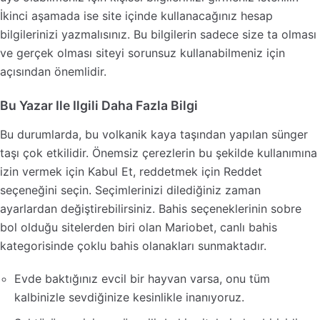
İkinci aşamada ise site içinde kullanacağınız hesap
bilgilerinizi yazmalısınız. Bu bilgilerin sadece size ta olması
ve gerçek olması siteyi sorunsuz kullanabilmeniz için
açısından önemlidir.
Bu Yazar Ile Ilgili Daha Fazla Bilgi
Bu durumlarda, bu volkanik kaya taşından yapılan sünger
taşı çok etkilidir. Önemsiz çerezlerin bu şekilde kullanımına
izin vermek için Kabul Et, reddetmek için Reddet
seçeneğini seçin. Seçimlerinizi dilediğiniz zaman
ayarlardan değiştirebilirsiniz. Bahis seçeneklerinin sobre
bol olduğu sitelerden biri olan Mariobet, canlı bahis
kategorisinde çoklu bahis olanakları sunmaktadır.
Evde baktığınız evcil bir hayvan varsa, onu tüm
kalbinizle sevdiğinize kesinlikle inanıyoruz.