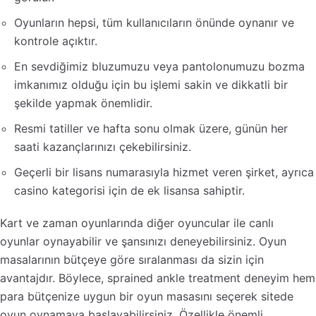
Oyunların hepsi, tüm kullanıcıların önünde oynanır ve
kontrole açıktır.
En sevdiğimiz bluzumuzu veya pantolonumuzu bozma
imkanımız olduğu için bu işlemi sakin ve dikkatli bir
şekilde yapmak önemlidir.
Resmi tatiller ve hafta sonu olmak üzere, günün her
saati kazançlarınızı çekebilirsiniz.
Geçerli bir lisans numarasıyla hizmet veren şirket, ayrıca
casino kategorisi için de ek lisansa sahiptir.
Kart ve zaman oyunlarında diğer oyuncular ile canlı
oyunlar oynayabilir ve şansınızı deneyebilirsiniz. Oyun
masalarının bütçeye göre sıralanması da sizin için
avantajdır. Böylece, sprained ankle treatment deneyim hem
para bütçenize uygun bir oyun masasını seçerek sitede
oyun oynamaya başlayabilirsiniz. Özellikle önemli