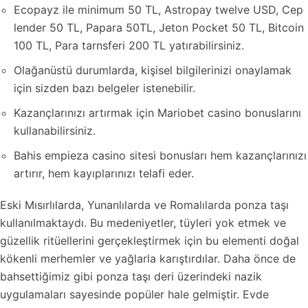
Ecopayz ile minimum 50 TL, Astropay twelve USD, Cep
lender 50 TL, Papara 50TL, Jeton Pocket 50 TL, Bitcoin
100 TL, Para tarnsferi 200 TL yatırabilirsiniz.
Olağanüstü durumlarda, kişisel bilgilerinizi onaylamak
için sizden bazı belgeler istenebilir.
Kazançlarınızı artırmak için Mariobet casino bonuslarını
kullanabilirsiniz.
Bahis empieza casino sitesi bonusları hem kazançlarınızı
artırır, hem kayıplarınızı telafi eder.
Eski Mısırlılarda, Yunanlılarda ve Romalılarda ponza taşı
kullanılmaktaydı. Bu medeniyetler, tüyleri yok etmek ve
güzellik ritüellerini gerçekleştirmek için bu elementi doğal
kökenli merhemler ve yağlarla karıştırdılar. Daha önce de
bahsettiğimiz gibi ponza taşı deri üzerindeki nazik
uygulamaları sayesinde popüler hale gelmiştir. Evde