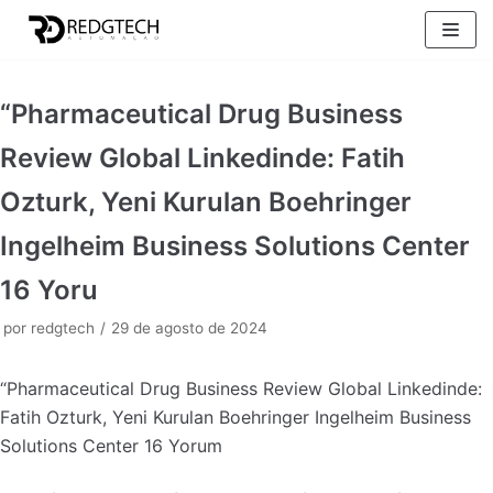
Pular
para
o
“Pharmaceutical Drug Business
conteúdo
Review Global Linkedinde: Fatih
Ozturk, Yeni Kurulan Boehringer
Ingelheim Business Solutions Center
16 Yoru
por
redgtech
29 de agosto de 2024
“Pharmaceutical Drug Business Review Global Linkedinde:
Fatih Ozturk, Yeni Kurulan Boehringer Ingelheim Business
Solutions Center 16 Yorum