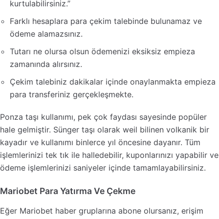
kurtulabilirsiniz.”
Farklı hesaplara para çekim talebinde bulunamaz ve
ödeme alamazsınız.
Tutarı ne olursa olsun ödemenizi eksiksiz empieza
zamanında alırsınız.
Çekim talebiniz dakikalar içinde onaylanmakta empieza
para transferiniz gerçekleşmekte.
Ponza taşı kullanımı, pek çok faydası sayesinde popüler
hale gelmiştir. Sünger taşı olarak weil bilinen volkanik bir
kayadır ve kullanımı binlerce yıl öncesine dayanır. Tüm
işlemlerinizi tek tık ile halledebilir, kuponlarınızı yapabilir ve
ödeme işlemlerinizi saniyeler içinde tamamlayabilirsiniz.
Mariobet Para Yatırma Ve Çekme
Eğer Mariobet haber gruplarına abone olursanız, erişim