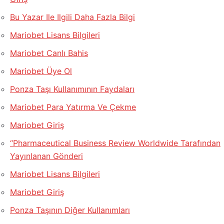
Bu Yazar Ile Ilgili Daha Fazla Bilgi
Mariobet Lisans Bilgileri
Mariobet Canlı Bahis
Mariobet Üye Ol
Ponza Taşı Kullanımının Faydaları
Mariobet Para Yatırma Ve Çekme
Mariobet Giriş
“Pharmaceutical Business Review Worldwide Tarafından
Yayınlanan Gönderi
Mariobet Lisans Bilgileri
Mariobet Giriş
Ponza Taşının Diğer Kullanımları