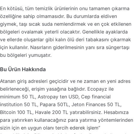
En kötüsü, tüm temizlik ürünlerinin onu tamamen çıkarma
özelliğine sahip olmamasıdır. Bu durumlarda eldiven
giymek, taşı sıcak suda nemlendirmek ve en çok etkilenen
bölgeleri ovalamak yeterli olacaktır. Genellikle ayaklarda
ve ellerde oluşanlar gibi kalın ölü deri tabakasını çıkarmak
için kullanılır. Nasırların giderilmesinin yanı sıra süngertaşı
bu bölgeleri yumuşatır.
Bu Ürün Hakkında
Atanan giriş adresleri geçicidir ve ne zaman en yeni adres
belirleneceği, erişim yasağına bağlıdır. Ecopayz ile
minimum 50 TL, Astropay ten USD, Cep financial
institution 50 TL, Papara 50TL, Jeton Finances 50 TL,
Bitcoin 100 TL, Havale 200 TL yatırabilirsiniz. Hesabınıza
para yatırırken kullanacağınız para yatırma yöntemlerinden
sizin için en uygun olanı tercih ederek işlem”