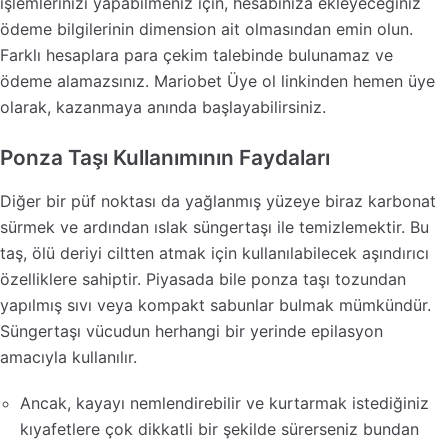
işlemlerinizi yapabilmeniz için, hesabınıza ekleyeceğiniz
ödeme bilgilerinin dimension ait olmasından emin olun.
Farklı hesaplara para çekim talebinde bulunamaz ve
ödeme alamazsınız. Mariobet Üye ol linkinden hemen üye
olarak, kazanmaya anında başlayabilirsiniz.
Ponza Taşı Kullanımının Faydaları
Diğer bir püf noktası da yağlanmış yüzeye biraz karbonat
sürmek ve ardından ıslak süngertaşı ile temizlemektir. Bu
taş, ölü deriyi ciltten atmak için kullanılabilecek aşındırıcı
özelliklere sahiptir. Piyasada bile ponza taşı tozundan
yapılmış sıvı veya kompakt sabunlar bulmak mümkündür.
Süngertaşı vücudun herhangi bir yerinde epilasyon
amacıyla kullanılır.
Ancak, kayayı nemlendirebilir ve kurtarmak istediğiniz
kıyafetlere çok dikkatli bir şekilde sürerseniz bundan