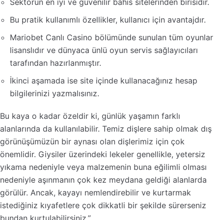
Sektörün en iyi ve güvenilir bahis sitelerinden birisidir.
Bu pratik kullanımlı özellikler, kullanıcı için avantajdır.
Mariobet Canlı Casino bölümünde sunulan tüm oyunlar
lisanslıdır ve dünyaca ünlü oyun servis sağlayıcıları
tarafından hazırlanmıştır.
İkinci aşamada ise site içinde kullanacağınız hesap
bilgilerinizi yazmalısınız.
Bu kaya o kadar özeldir ki, günlük yaşamın farklı
alanlarında da kullanılabilir. Temiz dişlere sahip olmak dış
görünüşümüzün bir aynası olan dişlerimiz için çok
önemlidir. Giysiler üzerindeki lekeler genellikle, yetersiz
yıkama nedeniyle veya malzemenin buna eğilimli olması
nedeniyle aşınmanın çok kez meydana geldiği alanlarda
görülür. Ancak, kayayı nemlendirebilir ve kurtarmak
istediğiniz kıyafetlere çok dikkatli bir şekilde sürerseniz
bundan kurtulabilirsiniz.”