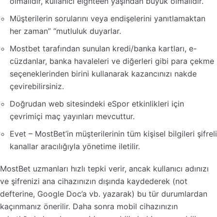
olmalıdır, kullanıcı eighteen yaşından büyük olmalıdır.
Müşterilerin sorularını veya endişelerini yanıtlamaktan
her zaman” “mutluluk duyarlar.
Mostbet tarafından sunulan kredi/banka kartları, e-
cüzdanlar, banka havaleleri ve diğerleri gibi para çekme
seçeneklerinden birini kullanarak kazancınızı nakde
çevirebilirsiniz.
Doğrudan web sitesindeki eSpor etkinlikleri için
çevrimiçi maç yayınları mevcuttur.
Evet – MostBet’in müşterilerinin tüm kişisel bilgileri şifreli
kanallar aracılığıyla yönetime iletilir.
MostBet uzmanları hızlı tepki verir, ancak kullanıcı adınızı
ve şifrenizi ana cihazınızın dışında kaydederek (not
defterine, Google Doc’a vb. yazarak) bu tür durumlardan
kaçınmanız önerilir. Daha sonra mobil cihazınızın