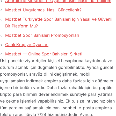
Android’de Mostbet Tr Uygulamasını Nasıl Indirebilirim
Mostbet Uygulaması Nasıl Güncellenir?
Mostbet Türkiye’de Spor Bahisleri Için Yasal Ve Güvenli
Bir Platform Mu?
Mostbet Spor Bahisleri Promosyonları
Canlı Krupiye Oyunları
Mostbet — Online Spor Bahisleri Şirketi
Üst panelde ziyaretçiler kişisel hesaplarına kaydolmak ve
oturum açmak için düğmeleri görebilmekte. Ayrıca güncel
promosyonlar, arayüz dilini değiştirmek, mobil
uygulamaları indirmek empieza daha fazlası için düğmeler
içeren bir bölüm vardır. Daha fazla rahatlık için bu popüler
kripto para birimini de?erlendirmek suretiyle para yatırma
ve çekme işlemleri yapabilirsiniz. Ekip, size ihtiyacınız olan
tüm yardımı sağlamak için canlı sohbet, e-posta empieza
telefon aracılığıyla 7/24 hizmetinizdedir. Ayrıca,