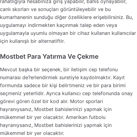
rahatlığıyla hesabınıza giriş yapabilir, bahis oynayabilir,
canlı skorları ve sonuçları görüntüleyebilir ve bu
kumarhanenin sunduğu diğer özelliklere erişebilirsiniz. Bu,
uygulamayı indirmekten kaçınmak talep eden veya
uygulamayla uyumlu olmayan bir cihaz kullanan kullanıcılar
için kullanışlı bir alternatiftir.
Mostbet Para Yatırma Ve Çekme
Mevcut başka bir seçenek, bir iletişim cep telefonu
numarası de?erlendirmek suretiyle kaydolmaktır. Kayıt
formunda sadece bir kişi belirtmeniz ve bir para birimi
seçmeniz yeterlidir. Ayrıca kullanıcı cep telefonunda onay
görevi gören özel bir kod alır. Motor sporları
hayranıysanız, Mostbet bahislerinizi yapmak için
mükemmel bir yer olacaktır. Amerikan futbolu
hayranıysanız, Mostbet bahislerinizi yapmak için
mükemmel bir yer olacaktır.