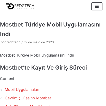
Pular
para
o
Mostbet Türkiye Mobil Uygulamasını
conteúdo
Indi
por
redgtech
12 de maio de 2023
Mostbet Türkiye Mobil Uygulamasını Indir
Mostbet’te Kayıt Ve Giriş Süreci
Content
Mobil Uygulamaları
Çevrimiçi Casino Mostbet