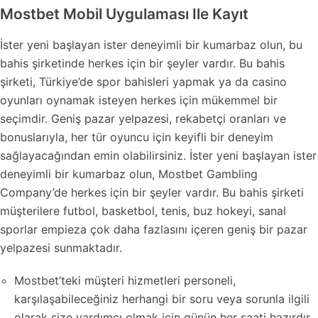
Mostbet Mobil Uygulaması Ile Kayıt
İster yeni başlayan ister deneyimli bir kumarbaz olun, bu
bahis şirketinde herkes için bir şeyler vardır. Bu bahis
şirketi, Türkiye’de spor bahisleri yapmak ya da casino
oyunları oynamak isteyen herkes için mükemmel bir
seçimdir. Geniş pazar yelpazesi, rekabetçi oranları ve
bonuslarıyla, her tür oyuncu için keyifli bir deneyim
sağlayacağından emin olabilirsiniz. İster yeni başlayan ister
deneyimli bir kumarbaz olun, Mostbet Gambling
Company’de herkes için bir şeyler vardır. Bu bahis şirketi
müşterilere futbol, basketbol, tenis, buz hokeyi, sanal
sporlar empieza çok daha fazlasını içeren geniş bir pazar
yelpazesi sunmaktadır.
Mostbet’teki müşteri hizmetleri personeli,
karşılaşabileceğiniz herhangi bir soru veya sorunla ilgili
olarak size yardımcı olmak için günün her saati hazırdır.