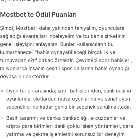
Mostbet’te Ödül Puanları
Şimdi, Mostbet’i daha yakından tanıyalım, oyunculara
sağladığı avantajları inceleyelim ve bu bahis şirketinin
genel işleyişini anlayalım. Bunlar, kullanıcıların bu
kumarhanede” “bahis oynayabileceği birçok ik ve
turnuvadan s?rf birkaç örnektir. Çevrimiçi spor bahisleri,
milyonlarca insanın çeşitli spor dallarına bahis oynadığı
devasa bir sektördür.
Oyun türleri arasında; spor bahislerinden, canlı casino
oyunlarına, slotlardan masa oyunlarına ve sanal oyun
seçeneklerine kadar geniş bir seçenek sunulmaktadır.
Basit tasarımı ve banka bankacılığı, e-cüzdanlar ve
kripto para birimleri dahil çoklu işlem yöntemleri, para
yatırma ve çekme işlemlerini sorunsuz bir deneyim