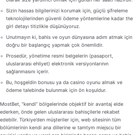
Sizin hassas bilgilerinizi korumak için, güçlü şifreleme
teknolojilerinden güvenli ödeme yöntemlerine kadar the
girl detayı titizlikle düşünüyoruz.
Unutmayın ki, bahis ve oyun dünyasına adım atmak için
doğru bir başlangıç yapmak çok önemlidir.
Prosedür, yönetime resmi belgelerin (pasaport,
uluslararası ehliyet) elektronik versiyonlarının
sağlanmasını içerir.
Bu, hoşgeldin bonusu ya da casino oyunu almak ve
ödeme talebinde bulunmak için ön koşuldur.
MostBet, “kendi” bölgelerinde objektif bir avantaj elde
ederken, önde gelen uluslararası bahisçilerle rekabet
edebilir. Türkiye’den müşteriler için, web sitesinin tüm
bölümlerinin kendi ana dillerine w tamtym miejscu bir