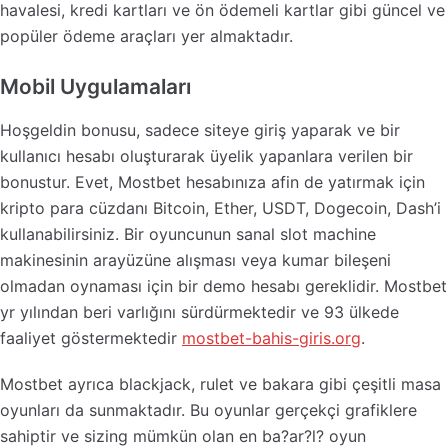
havalesi, kredi kartları ve ön ödemeli kartlar gibi güncel ve
popüler ödeme araçları yer almaktadır.
Mobil Uygulamaları
Hoşgeldin bonusu, sadece siteye giriş yaparak ve bir
kullanıcı hesabı oluşturarak üyelik yapanlara verilen bir
bonustur. Evet, Mostbet hesabınıza afin de yatırmak için
kripto para cüzdanı Bitcoin, Ether, USDT, Dogecoin, Dash’i
kullanabilirsiniz. Bir oyuncunun sanal slot machine
makinesinin arayüzüne alışması veya kumar bileşeni
olmadan oynaması için bir demo hesabı gereklidir. Mostbet
yr yılından beri varlığını sürdürmektedir ve 93 ülkede
faaliyet göstermektedir
mostbet-bahis-giris.org
.
Mostbet ayrıca blackjack, rulet ve bakara gibi çeşitli masa
oyunları da sunmaktadır. Bu oyunlar gerçekçi grafiklere
sahiptir ve sizing mümkün olan en ba?ar?l? oyun