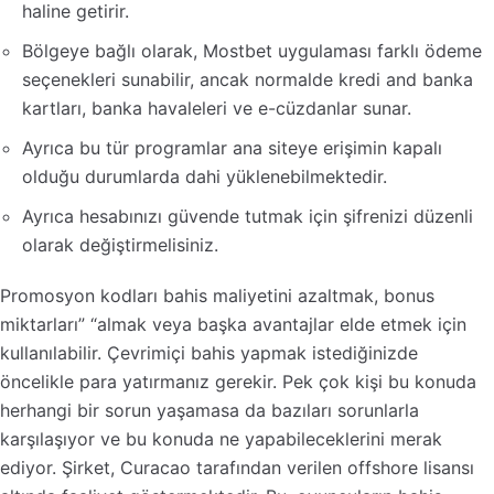
haline getirir.
Bölgeye bağlı olarak, Mostbet uygulaması farklı ödeme
seçenekleri sunabilir, ancak normalde kredi and banka
kartları, banka havaleleri ve e-cüzdanlar sunar.
Ayrıca bu tür programlar ana siteye erişimin kapalı
olduğu durumlarda dahi yüklenebilmektedir.
Ayrıca hesabınızı güvende tutmak için şifrenizi düzenli
olarak değiştirmelisiniz.
Promosyon kodları bahis maliyetini azaltmak, bonus
miktarları” “almak veya başka avantajlar elde etmek için
kullanılabilir. Çevrimiçi bahis yapmak istediğinizde
öncelikle para yatırmanız gerekir. Pek çok kişi bu konuda
herhangi bir sorun yaşamasa da bazıları sorunlarla
karşılaşıyor ve bu konuda ne yapabileceklerini merak
ediyor. Şirket, Curacao tarafından verilen offshore lisansı