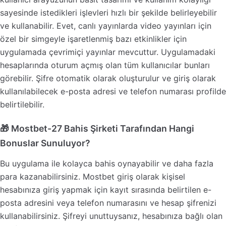
sayesinde istedikleri işlevleri hızlı bir şekilde belirleyebilir
ve kullanabilir. Evet, canlı yayınlarda video yayınları için
özel bir simgeyle işaretlenmiş bazı etkinlikler için
uygulamada çevrimiçi yayınlar mevcuttur. Uygulamadaki
hesaplarında oturum açmış olan tüm kullanıcılar bunları
görebilir. Şifre otomatik olarak oluşturulur ve giriş olarak
kullanılabilecek e-posta adresi ve telefon numarası profilde
belirtilebilir.
🎁 Mostbet-27 Bahis Şirketi Tarafından Hangi
Bonuslar Sunuluyor?
Bu uygulama ile kolayca bahis oynayabilir ve daha fazla
para kazanabilirsiniz. Mostbet giriş olarak kişisel
hesabınıza giriş yapmak için kayıt sırasında belirtilen e-
posta adresini veya telefon numarasını ve hesap şifrenizi
kullanabilirsiniz. Şifreyi unuttuysanız, hesabınıza bağlı olan