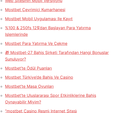
Web Sitesinin Mobil Versiyonu
Mostbet Çevrimiçi Kumarhanesi
Mostbet Mobil Uygulaması Ile Kayıt
%100 & 250fs 12$’dan Başlayan Para Yatırma
Işlemlerinde
Mostbet Para Yatırma Ve Çekme
🎁 Mostbet-27 Bahis Şirketi Tarafından Hangi Bonuslar
Sunuluyor?
Mostbet’te Ödül Puanları
Mostbet Türkiye’de Bahis Ve Casino
Mostbet’te Masa Oyunları
Mostbet’te Uluslararası Spor Etkinliklerine Bahis
Oynayabilir Miyim?
“mostbet Casino Resmi̇ Internet Si̇tesi̇