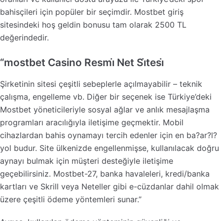
bahisçileri için popüler bir seçimdir. Mostbet giriş
sitesindeki hoş geldin bonusu tam olarak 2500 TL
değerindedir.
“mostbet Casino Resmi̇ Net Si̇tesi̇
Şirketinin sitesi çeşitli sebeplerle açılmayabilir – teknik
çalışma, engelleme vb. Diğer bir seçenek ise Türkiye’deki
Mostbet yöneticileriyle sosyal ağlar ve anlık mesajlaşma
programları aracılığıyla iletişime geçmektir. Mobil
cihazlardan bahis oynamayı tercih edenler için en ba?ar?l?
yol budur. Site ülkenizde engellenmişse, kullanılacak doğru
aynayı bulmak için müşteri desteğiyle iletişime
geçebilirsiniz. Mostbet-27, banka havaleleri, kredi/banka
kartları ve Skrill veya Neteller gibi e-cüzdanlar dahil olmak
üzere çeşitli ödeme yöntemleri sunar.”