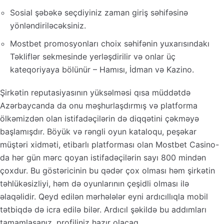
Sosial şəbəkə seçdiyiniz zaman giriş səhifəsinə
yönləndiriləcəksiniz.
Mostbet promosyonları choix səhifənin yuxarısındakı
Təkliflər sekmesinde yerləşdirilir və onlar üç
kateqoriyaya bölünür – Hamısı, İdman və Kazino.
Şirkətin reputasiyasının yüksəlməsi qısa müddətdə
Azərbaycanda da onu məşhurlaşdırmış və platforma
ölkəmizdən olan istifadəçilərin də diqqətini çəkməyə
başlamışdır. Böyük və rəngli oyun kataloqu, peşəkar
müştəri xidməti, etibarlı platforması olan Mostbet Casino-
da hər gün mərc qoyan istifadəçilərin sayı 800 mindən
çoxdur. Bu göstəricinin bu qədər çox olması həm şirkətin
təhlükəsizliyi, həm də oyunlarının çeşidli olması ilə
əlaqəlidir. Qeyd edilən mərhələlər eyni ardıcıllıqla mobil
tətbiqdə də icra edilə bilər. Ardıcıl şəkildə bu addımları
tamamlasanız, profiliniz hazır olacaq.