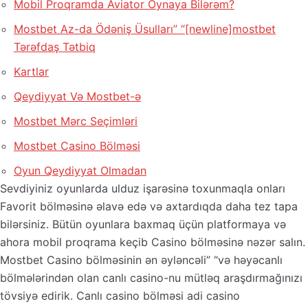
Mobil Proqramda Aviator Oynaya Bilərəm?
Mostbet Az-da Ödəniş Üsulları” “[newline]mostbet
Tərəfdaş Tətbiq
Kartlar
Qeydiyyat Və Mostbet-ə
Mostbet Mərc Seçimləri
Mostbet Casino Bölməsi
Oyun Qeydiyyat Olmadan
Sevdiyiniz oyunlarda ulduz işarəsinə toxunmaqla onları
Favorit bölməsinə əlavə edə və axtardıqda daha tez tapa
bilərsiniz. Bütün oyunlara baxmaq üçün platformaya və
ahora mobil proqrama keçib Casino bölməsinə nəzər salın.
Mostbet Casino bölməsinin ən əyləncəli” “və həyəcanlı
bölmələrindən olan canlı casino-nu mütləq araşdırmağınızı
tövsiyə edirik. Canlı casino bölməsi adi casino