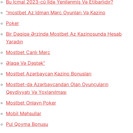
Bu Icmal 2023-cü Ildə Yenilənmiş Və Etibarlıdır?
“mostbet Az Idman Mərc Oyunları Və Kazino
Poker
Bir Dəqiqə Ərzində Mostbet Az Kazinosunda Hesab
Yaradın
Mostbet Canlı Mərc
Əlaqə Və Dəstək”
Mostbet Azərbaycan Kazino Bonusları
Mostbet-də Azərbaycandan Olan Oyunçuların
Qeydiyyatı Və Yoxlanılması
Mostbet Onlayn Poker
Mobil Məhsullar
Pul Qoyma Bonusu