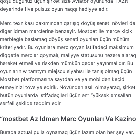
qoşulduğunuz üçün şirkət sizə Aviator oyununda 1 AZN
dəyərində five pulsuz oyun haqqı hədiyyə edir.
Mərc texnikası baxımından qarışıq döyüş sənəti növləri də
digər idman mərclərinə bənzəyir. Mostbet ilə mərcə kiçik
mərbləğlə başlamaq döyüş sənəti oyunları üçün mühüm
kriteriyadır. Bu oyunlara mərc qoyan istifadəçi maksimum
diqqətlə mərclər qoymalı, maliyyə statusunu nəzərə alaraq
hərəkət etməli və riskdən mümkün qədər yayınmalıdır. Bu
oyunların w tamtym miejscu siyahısı ilə tanış olmaq üçün
Mostbet platformasına saytdan və ya mobildən keçid
etməyinizi tövsiyə edirik. Növündən asılı olmayaraq, şirkət
bütün oyunlarda istifadəçiləri üçün ən” “yüksək əmsalları
sərfəli şəkildə təqdim edir.
“mostbet Az Idman Mərc Oyunları Və Kazino
Burada actual pulla oynamaq üçün lazım olan hər şey var.