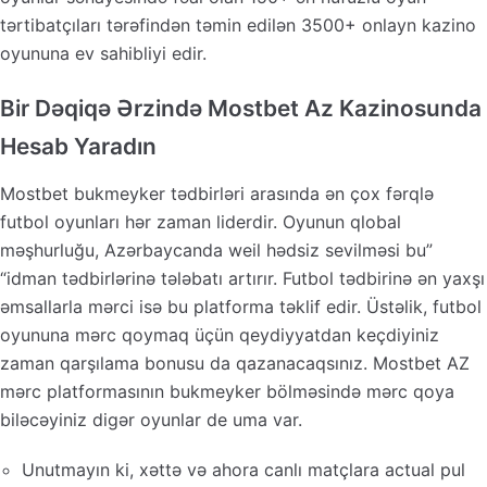
tərtibatçıları tərəfindən təmin edilən 3500+ onlayn kazino
oyununa ev sahibliyi edir.
Bir Dəqiqə Ərzində Mostbet Az Kazinosunda
Hesab Yaradın
Mostbet bukmeyker tədbirləri arasında ən çox fərqlə
futbol oyunları hər zaman liderdir. Oyunun qlobal
məşhurluğu, Azərbaycanda weil hədsiz sevilməsi bu”
“idman tədbirlərinə tələbatı artırır. Futbol tədbirinə ən yaxşı
əmsallarla mərci isə bu platforma təklif edir. Üstəlik, futbol
oyununa mərc qoymaq üçün qeydiyyatdan keçdiyiniz
zaman qarşılama bonusu da qazanacaqsınız. Mostbet AZ
mərc platformasının bukmeyker bölməsində mərc qoya
biləcəyiniz digər oyunlar de uma var.
Unutmayın ki, xəttə və ahora canlı matçlara actual pul