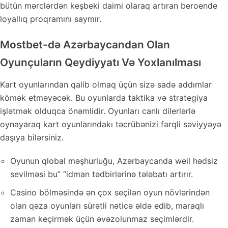
bütün mərclərdən keşbeki daimi olaraq artıran beroende
loyallıq proqramını saymır.
Mostbet-də Azərbaycandan Olan
Oyunçuların Qeydiyyatı Və Yoxlanılması
Kart oyunlarından qalib olmaq üçün sizə sadə addımlar
kömək etməyəcək. Bu oyunlarda taktika və strategiya
işlətmək olduqca önəmlidir. Oyunları canlı dilerlərlə
oynayaraq kart oyunlarındakı təcrübənizi fərqli səviyyəyə
daşıya bilərsiniz.
Oyunun qlobal məşhurluğu, Azərbaycanda weil hədsiz
sevilməsi bu” “idman tədbirlərinə tələbatı artırır.
Casino bölməsində ən çox seçilən oyun növlərindən
olan qəza oyunları sürətli nəticə əldə edib, maraqlı
zaman keçirmək üçün əvəzolunmaz seçimlərdir.