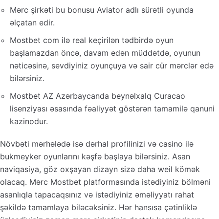
Mərc şirkəti bu bonusu Aviator adlı sürətli oyunda
əlçatan edir.
Mostbet com ilə real keçirilən tədbirdə oyun
başlamazdan öncə, davam edən müddətdə, oyunun
nəticəsinə, sevdiyiniz oyunçuya və sair cür mərclər edə
bilərsiniz.
Mostbet AZ Azərbaycanda beynəlxalq Curacao
lisenziyası əsasında fəaliyyət göstərən tamamilə qanuni
kazinodur.
Növbəti mərhələdə isə dərhal profilinizi və casino ilə
bukmeyker oyunlarını kəşfə başlaya bilərsiniz. Asan
naviqasiya, göz oxşayan dizayn sizə daha weil kömək
olacaq. Mərc Mostbet platformasında istədiyiniz bölməni
asanlıqla tapacaqsınız və istədiyiniz əməliyyatı rahat
şəkildə tamamlaya biləcəksiniz. Hər hansısa çətinliklə