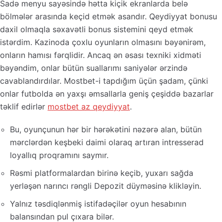
Sadə menyu sayəsində hətta kiçik ekranlarda belə
bölmələr arasında keçid etmək asandır. Qeydiyyat bonusu
daxil olmaqla səxavətli bonus sistemini qeyd etmək
istərdim. Kazinoda çoxlu oyunların olmasını bəyənirəm,
onların hamısı fərqlidir. Ancaq ən əsası texniki xidməti
bəyəndim, onlar bütün suallarımı saniyələr ərzində
cavablandırdılar. Mostbet-i tapdığım üçün şadam, çünki
onlar futbolda ən yaxşı əmsallarla geniş çeşiddə bazarlar
təklif edirlər
mostbet az qeydiyyat
.
Bu, oyunçunun hər bir hərəkətini nəzərə alan, bütün
mərclərdən keşbeki daimi olaraq artıran intresserad
loyallıq proqramını saymır.
Rəsmi platformalardan birinə keçib, yuxarı sağda
yerləşən narıncı rəngli Depozit düyməsinə klikləyin.
Yalnız təsdiqlənmiş istifadəçilər oyun hesabının
balansından pul çıxara bilər.