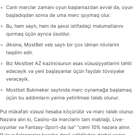
Canlı mərclər zamanı oyun başlamazdan əvvəl də, oyun
başladıqdan sonra de uma mərc qoymaq olur.
Bu, həm saytı, həm də şəxsi istifadəçi məlumatlarını
qurmaq üçün ayrıca üsuldur.
Əksinə, MostBet veb saytı bir çox idman növlərini
təqdim edir.
Biz Mostbet AZ kazinosunun əsas xüsusiyyətlərini təhlil
edəcəyik və yeni başlayanlar üçün faydalı tövsiyələr
verəcəyik.
Mostbet Bukmeker saytında mərc oynamağa başlamaq
üçün bu addımların yerinə yetirilməsi tələb olunur.
Pul mükafatı xüsusi hesaba köçürülür və mərc tələb olunur.
Nəzərə alın ki, Casino-da mərclərin tam məbləği, Live-
oyunlar və Fantasy-Sport-da isə” “cəmi 10% nəzərə alınır.
Pulsuz fırlanmalar hesaba daxil edildikdən dərhal sonra