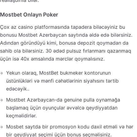
Mostbet Onlayn Poker
Çox az casino platformasında tapadera biləcəyiniz bu
bonusu Mostbet Azerbaycan saytında əldə edə bilərsiniz.
Adından göründüyü kimi, bonusa depozit qoymadan da
sahib ola bilərsiniz. 30 ədəd pulsuz fırlanmanı qazanmaq
üçün isə 40x əmsalında mərclər qoymalısınız.
Yekun olaraq, MostBet bukmeker kontorunun
üstünlükləri və mənfi cəhətlərinin siyahısını tərtib
edəcəyik..
Mostbet Azərbaycan-da genuine pulla oynamağa
başlamaq üçün oyunçular əvvəlcə qeydiyyatdan
keçməlidirlər.
Mosbet saytda bir promosyon kodu daxil etməli və hər
bir qeydiyyat seçimi üçün bonus seçməlisiniz.