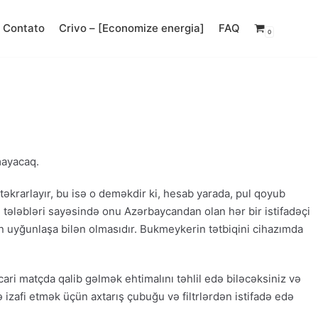
Contato
Crivo – [Economize energia]
FAQ
0
mayacaq.
təkrarlayır, bu isə o deməkdir ki, hesab yarada, pul qoyub
m tələbləri sayəsində onu Azərbaycandan olan hər bir istifadəçi
an uyğunlaşa bilən olmasıdır. Bukmeykerin tətbiqini cihazımda
cari matçda qalib gəlmək ehtimalını təhlil edə biləcəksiniz və
 izafi etmək üçün axtarış çubuğu və filtrlərdən istifadə edə