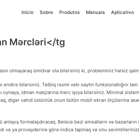
Início
Sobre
Produtos
Manuais
Aplicativo
n Mərcləri</tg
lı olmayaraq ümidvar ola bilərsiniz ki, probleminiz həlsiz qal
endirə bilərsiniz. Tətbiq rəsmi veb-saytın funksionallığını tam 
ını oynaya, idman matçlarına mərc qoya bilərsiniz. Minimal siste
laraq, digər vahid üstünlük onun bütün mobil ekran ölçülərinə as
ü anlayış formalaşdıracaq. Beləcə bəzi əmsalların və bazarların 
adı və ya provayderinə görə indicə tapmaq və onu sevimlilərinizə