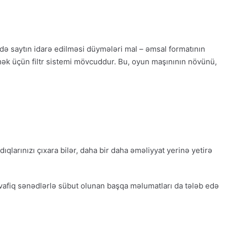
ndə saytın idarə edilməsi düymələri mal – əmsal formatının
əmək üçün filtr sistemi mövcuddur. Bu, oyun maşınının növünü,
larınızı çıxara bilər, daha bir daha əməliyyat yerinə yetirə
vafiq sənədlərlə sübut olunan başqa məlumatları da tələb edə