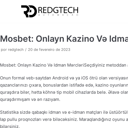
Pular
para
o
conteúdo
Mosbet: Onlayn Kazino Və Idma
por
redgtech
20 de fevereiro de 2023
Mosbet: Onlayn Kazino Və Idman MərcləriSeçdiyiniz metoddan ası
Onun formal veb-saytdan Android və ya iOS ötrü olan versiyasını 
qazanclarınızı çıxara, bonuslardan istifadə edə, kazino oyunlar
quraşdıra bilər, hətta köhnə tip mobil cihazlarda belə. Əlavə o
quraşdırmışam və ən razıyam.
Statistika sizdə qabaqkı idman və e-idman matçları ilə üstüörtül
lap pullu proqnozları verə biləcəksiniz. Maraqlandığınız oyunu 
bilərsiniz.