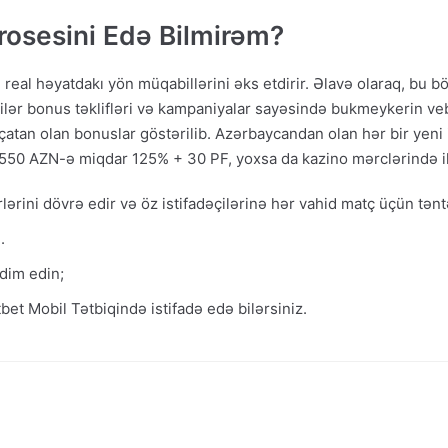
rosesini Edə Bilmirəm?
arı real həyatdakı yön müqabillərini əks etdirir. Əlavə olaraq, 
əçilər bonus təklifləri və kampaniyalar sayəsində bukmeykerin ve
əlçatan olan bonuslar göstərilib. Azərbaycandan olan hər bir yen
 550 AZN-ə miqdar 125% + 30 PF, yoxsa da kazino mərclərində il
ini dövrə edir və öz istifadəçilərinə hər vahid matç üçün təntən
.
dim edin;
t Mobil Tətbiqində istifadə edə bilərsiniz.