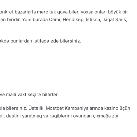
onkret bazarlarla mərc tək qoya bilər, yoxsa onları böyük bir
n biridir. Yəni burada Cəmi, Hendikep, İstisna, İkiqat Şans,
kdə bunlardan istifadə edə bilərsiniz.
 malli vaxt keçirə bilərlər.
 ola bilərsiniz. Üstəlik, Mostbet Kampaniyalarında kazino üçün
kart dəstini yaratmaq və rəqiblərini oyundan çıxmağa zor