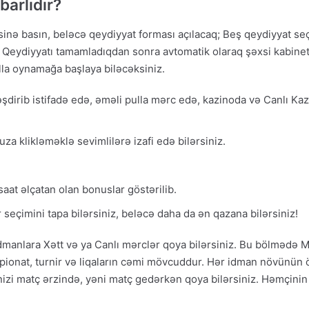
barlıdır?
nə basın, beləcə qeydiyyat forması açılacaq; Beş qeydiyyat seç
 Qeydiyyatı tamamladıqdan sonra avtomatik olaraq şəxsi kabinetin
lla oynamağa başlaya biləcəksiniz.
əşdirib istifadə edə, əməli pulla mərc edə, kazinoda və Canlı K
za klikləməklə sevimlilərə izafi edə bilərsiniz.
saat əlçatan olan bonuslar göstərilib.
seçimini tapa bilərsiniz, beləcə daha da ən qazana bilərsiniz!
dmanlara Xətt və ya Canlı mərclər qoya bilərsiniz. Bu bölmədə 
mpionat, turnir və liqaların cəmi mövcuddur. Hər idman növünün 
nizi matç ərzində, yəni matç gedərkən qoya bilərsiniz. Həmçinin