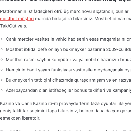
Platformanın istifadəçiləri ötrü üç mərc növü əlçatandır, bunlar 
mostbet müştəri
mərcdə birləşdirə bilərsiniz. Mostbet idman mat
Tək/Cüt və s.
Canlı mərclər vasitəsilə vahid hadisənin əsas məqamlarını on
Mostbet ibtidai dəfə onlayn bukmeyker bazarına 2009-cu ildə
Mostbet rəsmi saytını kompüter və ya mobil cihazınızın brauz
Həmçinin bədii yayım funksiyası vasitəsilə meydançadakı oyunç
Bukmeykerin tətbiqini cihazımda quraşdırmışam və ən razıy
Azərbaycandan olan istifadəçilər bonus təklifləri və kampani
Kazino və Canlı Kazino iti-iti provayderlərin təzə oyunları ilə 
geniş təkliflər seçimini tapa bilərsiniz, beləcə daha da çox qa
etməkdən ibarətdir.