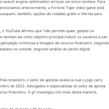
o search engine optimization arriscar um único centavo. Para
mencionamos anteriormente, u Fortune Tiger video game está
 busquem, também, opções de rodadas grátis e ofertas para
t, o YouTube afirmou que “não permite spam, golpes ou
 tenham asi como objetivo principal induzir os usuários a sair
 organização criminosa e lavagem de recurso financeiro, segundo
edados no outside, segundo análise do perito digital
 brasileiro, o setor de apostas avalia la cual o jogo carry
zembro de 2023. Advogados e especialistas do setor de aposta
so financeiro. O g1 investigou oito lives desta maneira,