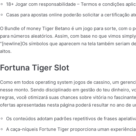
18+ Jogar com responsabilidade – Termos e condições aplicá
Casas para apostas online poderão solicitar a certificação at
O Bundle of money Tiger Betano é um jogo para sorte, com o p
para números aleatórios. Assim, com base no que vimos simply 
“[newline]Os símbolos que aparecem na tela também seriam de
altos.
Fortuna Tiger Slot
Como em todos operating system jogos de cassino, um gerenci
nesse monto. Sendo disciplinado em gestão do teu dinheiro, vo
regras, você otimizará suas chances sobre vitória no fascinant
ofertas apresentadas nesta página poderá resultar no ano de u
Os conteúdos adotam padrões repetitivos de frases apelativa
A caça-níqueis Fortune Tiger proporciona uman experiência 