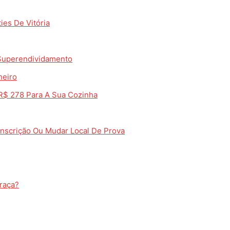
ies De Vitória
 Superendividamento
heiro
 R$ 278 Para A Sua Cozinha
nscrição Ou Mudar Local De Prova
raça?