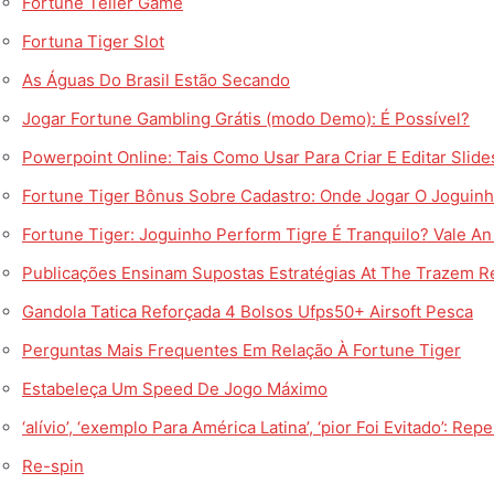
Fortune Teller Game
Fortuna Tiger Slot
As Águas Do Brasil Estão Secando
Jogar Fortune Gambling Grátis (modo Demo): É Possível?
Powerpoint Online: Tais Como Usar Para Criar E Editar Slide
Fortune Tiger Bônus Sobre Cadastro: Onde Jogar O Joguinh
Fortune Tiger: Joguinho Perform Tigre É Tranquilo? Vale An
Publicações Ensinam Supostas Estratégias At The Trazem R
Gandola Tatica Reforçada 4 Bolsos Ufps50+ Airsoft Pesca
Perguntas Mais Frequentes Em Relação À Fortune Tiger
Estabeleça Um Speed De Jogo Máximo
‘alívio’, ‘exemplo Para América Latina’, ‘pior Foi Evitado’: Re
Re-spin