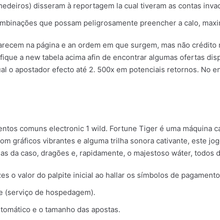
edeiros) disseram à reportagem la cual tiveram as contas inva
 combinações que possam peligrosamente preencher a calo, max
arecem na página e an ordem em que surgem, mas não crédito no
ifique a new tabela acima afin de encontrar algumas ofertas d
al o apostador efecto até 2. 500x em potenciais retornos. No e
ntos comuns electronic 1 wild. Fortune Tiger é uma máquina ca
Com gráficos vibrantes e alguma trilha sonora cativante, este j
s da caso, dragões e, rapidamente, o majestoso wáter, todos de
 o valor do palpite inicial ao hallar os símbolos de pagamento
e (serviço de hospedagem).
tomático e o tamanho das apostas.