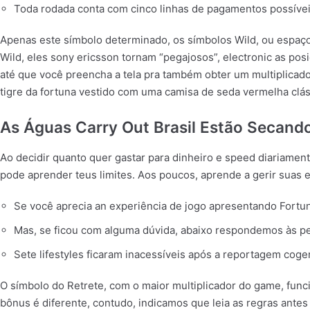
Toda rodada conta com cinco linhas de pagamentos possíveis
Apenas este símbolo determinado, os símbolos Wild, ou espaço
Wild, eles sony ericsson tornam “pegajosos”, electronic as p
até que você preencha a tela pra também obter um multiplicad
tigre da fortuna vestido com uma camisa de seda vermelha clás
As Águas Carry Out Brasil Estão Secand
Ao decidir quanto quer gastar para dinheiro e speed diariamen
pode aprender teus limites. Aos poucos, aprende a gerir suas e
Se você aprecia an experiência de jogo apresentando Fortun
Mas, se ficou com alguma dúvida, abaixo respondemos às p
Sete lifestyles ficaram inacessíveis após a reportagem cog
O símbolo do Retrete, com o maior multiplicador do game, func
bônus é diferente, contudo, indicamos que leia as regras antes