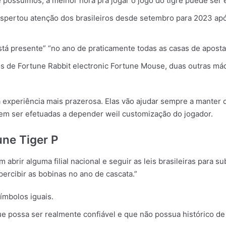
ossuímos, a melhor hora pra jogar o jogo do tigre puede ser en
espertou atenção dos brasileiros desde setembro para 2023 apó
á presente” “no ano de praticamente todas as casas de apostas
os de Fortune Rabbit electronic Fortune Mouse, duas outras 
tua experiência mais prazerosa. Elas vão ajudar sempre a mant
dem ser efetuadas a depender weil customização do jogador.
une Tiger P
rir alguma filial nacional e seguir as leis brasileiras para su
ercibir as bobinas no ano de cascata.”
símbolos iguais.
ue possa ser realmente confiável e que não possua histórico d