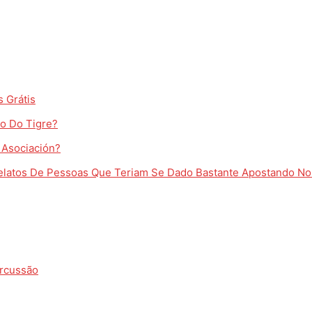
s Grátis
o Do Tigre?
 Asociación?
elatos De Pessoas Que Teriam Se Dado Bastante Apostando No 
percussão