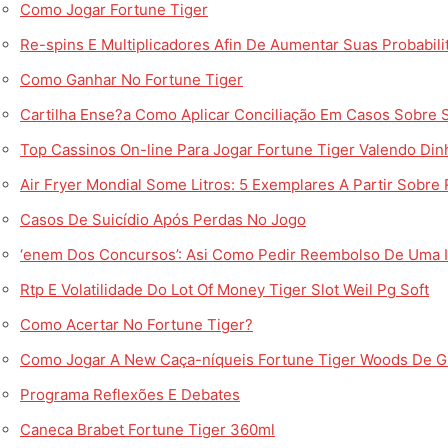
Como Jogar Fortune Tiger
Re-spins E Multiplicadores Afin De Aumentar Suas Probabilit
Como Ganhar No Fortune Tiger
Cartilha Ense?a Como Aplicar Conciliação Em Casos Sobre
Top Cassinos On-line Para Jogar Fortune Tiger Valendo Din
Air Fryer Mondial Some Litros: 5 Exemplares A Partir Sobre
Casos De Suicídio Após Perdas No Jogo
‘enem Dos Concursos’: Asi Como Pedir Reembolso De Uma I
Rtp E Volatilidade Do Lot Of Money Tiger Slot Weil Pg Soft
Como Acertar No Fortune Tiger?
Como Jogar A New Caça-níqueis Fortune Tiger Woods De G
Programa Reflexões E Debates
Caneca Brabet Fortune Tiger 360ml