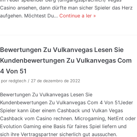
Casino ansehen, dann dürfte man sicher Spieler das Herz
aufgehen. Möchtest Du…
Continue a ler »
Bewertungen Zu Vulkanvegas Lesen Sie
Kundenbewertungen Zu Vulkanvegas Com
4 Von 51
por
redgtech
27 de dezembro de 2022
Bewertungen Zu Vulkanvegas Lesen Sie
Kundenbewertungen Zu Vulkanvegas Com 4 Von 51Jeder
Spieler kann über einem Cashback und Vulkan Vegas
Cashback vom Casino rechnen. Microgaming, NetEnt oder
Evolution Gaming eine Basis für faires Spiel liefern und
sich ihre Vertragspartner sicherlich gut aussuchen.