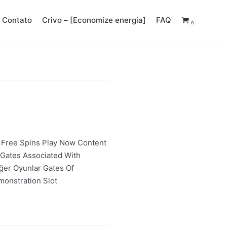
Contato
Crivo – [Economize energia]
FAQ
0
 Free Spins Play Now Content
 Gates Associated With
ğer Oyunlar Gates Of
monstration Slot