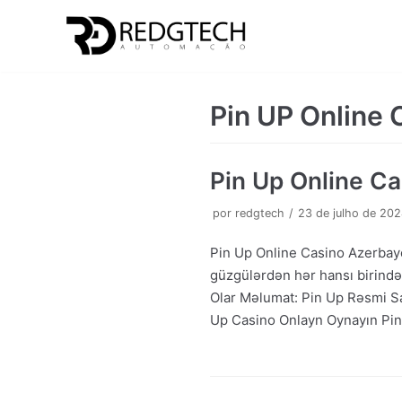
Pular
para
o
conteúdo
Pin UP Online 
Pin Up Online Ca
por
redgtech
23 de julho de 20
Pin Up Online Casino Azerbayc
güzgülərdən hər hansı birində
Olar Məlumat: Pin Up Rəsmi Sa
Up Casino Onlayn Oynayın Pin 