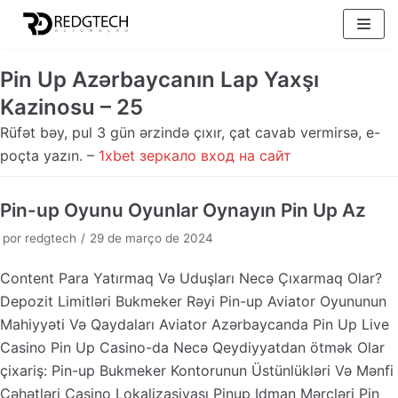
Pular
para
o
Pin Up Azərbaycanın Lap Yaxşı
conteúdo
Kazinosu – 25
Rüfət bəy, pul 3 gün ərzində çıxır, çat cavab vermirsə, e-
poçta yazın. –
1xbet зеркало вход на сайт
Pin-up Oyunu Oyunlar Oynayın Pin Up Az
por
redgtech
29 de março de 2024
Content Para Yatırmaq Və Uduşları Necə Çıxarmaq Olar?
Depozit Limitləri Bukmeker Rəyi Pin-up Aviator Oyununun
Mahiyyəti Və Qaydaları Aviator Azərbaycanda Pin Up Live
Casino Pin Up Casino-da Necə Qeydiyyatdan ötmək Olar
çixariş: Pin-up Bukmeker Kontorunun Üstünlükləri Və Mənfi
Cəhətləri Casino Lokalizasiyası Pinup Idman Mərcləri Pin