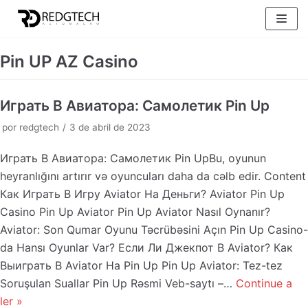
Pular
para
o
Pin UP AZ Casino
conteúdo
Играть В Авиатора: Самолетик Pin Up
por
redgtech
3 de abril de 2023
Играть В Авиатора: Самолетик Pin UpBu, oyunun
heyranlığını artırır və oyuncuları daha da cəlb edir. Content
Как Играть В Игру Aviator На Деньги? Aviator Pin Up
Casino Pin Up Aviator Pin Up Aviator Nasıl Oynanır?
Aviator: Son Qumar Oyunu Təcrübəsini Açın Pin Up Casino-
da Hansı Oyunlar Var? Если Ли Джекпот В Aviator? Как
Выиграть В Aviator На Pin Up Pin Up Aviator: Tez-tez
Soruşulan Suallar Pin Up Rəsmi Veb-saytı –…
Continue a
ler »