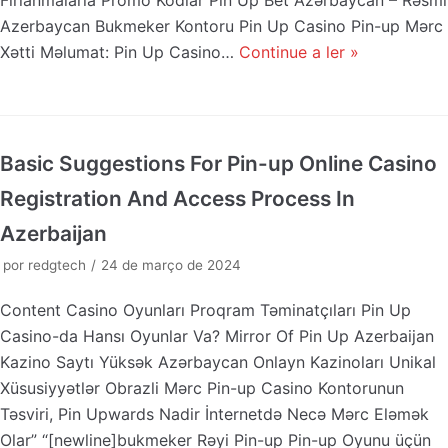
Fırlanmalarla Promo Kodlar Pin Up Bet Azərbaycan – Rəsmi
Azerbaycan Bukmeker Kontoru Pin Up Casino Pin-up Mərc
Xətti Məlumat: Pin Up Casino…
Continue a ler »
Basic Suggestions For Pin-up Online Casino
Registration And Access Process In
Azerbaijan
por
redgtech
24 de março de 2024
Content Casino Oyunları Proqram Təminatçıları Pin Up
Casino-da Hansı Oyunlar Va? Mirror Of Pin Up Azerbaijan
Kazino Saytı Yüksək Azərbaycan Onlayn Kazinoları Unikal
Xüsusiyyətlər Obrazli Mərc Pin-up Casino Kontorunun
Təsviri, Pin Upwards Nadir İnternetdə Necə Mərc Eləmək
Olar” “[newline]bukmeker Rəyi Pin-up Pin-up Oyunu üçün