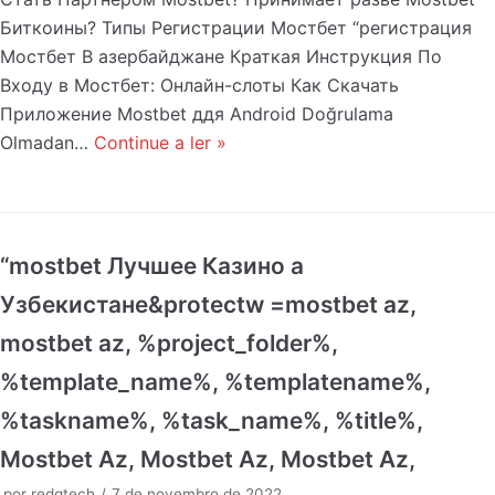
Биткоины? Типы Регистрации Мостбет “регистрация
Мостбет В азербайджане Краткая Инструкция По
Входу в Мостбет: Онлайн-слоты Как Скачать
Приложение Mostbet ддя Android Doğrulama
Olmadan…
Continue a ler »
“mostbet Лучшее Казино а
Узбекистане&protectw =mostbet az,
mostbet az, %project_folder%,
%template_name%, %templatename%,
%taskname%, %task_name%, %title%,
Mostbet Az, Mostbet Az, Mostbet Az,
por
redgtech
7 de novembro de 2022