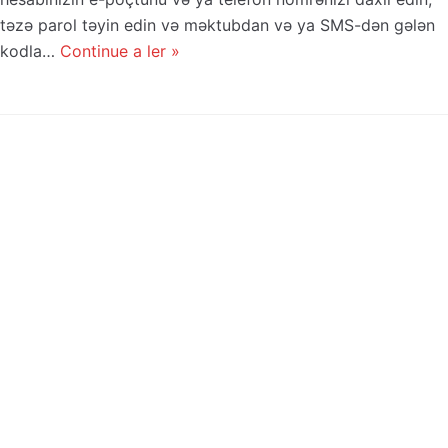
təzə parol təyin edin və məktubdan və ya SMS-dən gələn
kodla…
Continue a ler »