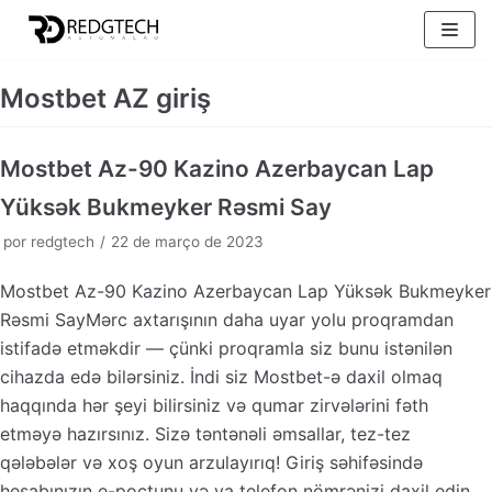
Pular
para
o
Mostbet AZ giriş
conteúdo
Mostbet Az-90 Kazino Azerbaycan Lap
Yüksək Bukmeyker Rəsmi Say
por
redgtech
22 de março de 2023
Mostbet Az-90 Kazino Azerbaycan Lap Yüksək Bukmeyker
Rəsmi SayMərc axtarışının daha uyar yolu proqramdan
istifadə etməkdir — çünki proqramla siz bunu istənilən
cihazda edə bilərsiniz. İndi siz Mostbet-ə daxil olmaq
haqqında hər şeyi bilirsiniz və qumar zirvələrini fəth
etməyə hazırsınız. Sizə təntənəli əmsallar, tez-tez
qələbələr və xoş oyun arzulayırıq! Giriş səhifəsində
hesabınızın e-poçtunu və ya telefon nömrənizi daxil edin,