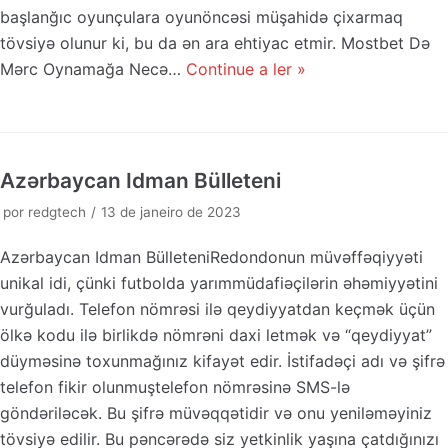
başlanğıc oyunçulara oyunöncəsi müşahidə çixarmaq
tövsiyə olunur ki, bu da ən ara ehtiyac etmir. Mostbet Də
Mərc Oynamağa Necə…
Continue a ler »
Azərbaycan Idman Bülleteni
por
redgtech
13 de janeiro de 2023
Azərbaycan Idman BülleteniRedondonun müvəffəqiyyəti
unikal idi, çünki futbolda yarımmüdafiəçilərin əhəmiyyətini
vurğuladı. Telefon nömrəsi ilə qeydiyyatdan keçmək üçün
ölkə kodu ilə birlikdə nömrəni daxi letmək və “qeydiyyat”
düyməsinə toxunmağınız kifayət edir. İstifadəçi adı və şifrə
telefon fikir olunmuştelefon nömrəsinə SMS-lə
göndəriləcək. Bu şifrə müvəqqətidir və onu yeniləməyiniz
tövsiyə edilir. Bu pəncərədə siz yetkinlik yaşına çatdığınızı