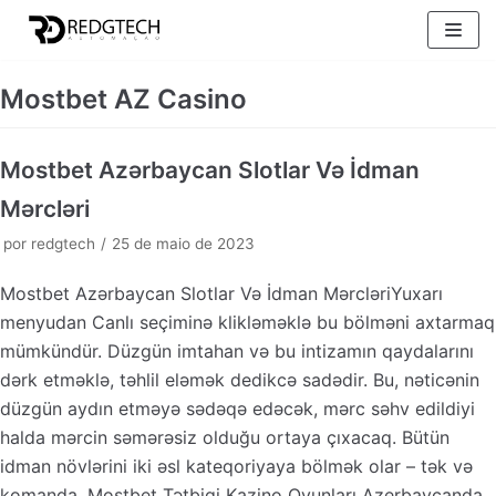
Pular
para
o
Mostbet AZ Casino
conteúdo
Mostbet Azərbaycan Slotlar Və İdman
Mərcləri
por
redgtech
25 de maio de 2023
Mostbet Azərbaycan Slotlar Və İdman MərcləriYuxarı
menyudan Canlı seçiminə klikləməklə bu bölməni axtarmaq
mümkündür. Düzgün imtahan və bu intizamın qaydalarını
dərk etməklə, təhlil eləmək dedikcə sadədir. Bu, nəticənin
düzgün aydın etməyə sədəqə edəcək, mərc səhv edildiyi
halda mərcin səmərəsiz olduğu ortaya çıxacaq. Bütün
idman növlərini iki əsl kateqoriyaya bölmək olar – tək və
komanda. Mostbet Tətbiqi Kazino Oyunları Azerbaycanda