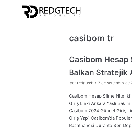
Pular
para
o
conteúdo
casibom tr
Casibom Hesap Si
Balkan Stratejik
por
redgtech
3 de setembro de
Casibom Hesap Silme Nitelikli
Giriş Linki Ankara Yaşlı Bakım 
Casibom 2024 Güncel Giriş Link
Giriş Yap” Casibom’da Popüler
Rasathanesi Durante Son De