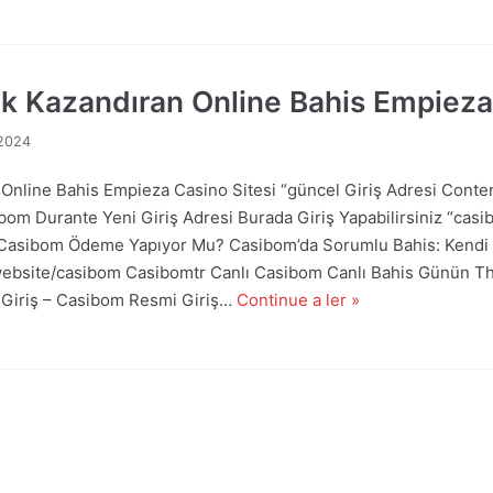
k Kazandıran Online Bahis Empieza
 2024
Online Bahis Empieza Casino Sitesi “güncel Giriş Adresi Conten
bom Durante Yeni Giriş Adresi Burada Giriş Yapabilirsiniz “ca
Casibom Ödeme Yapıyor Mu? Casibom’da Sorumlu Bahis: Kendi Li
bsite/casibom Casibomtr Canlı Casibom Canlı Bahis Günün The
Giriş – Casibom Resmi Giriş…
Continue a ler »