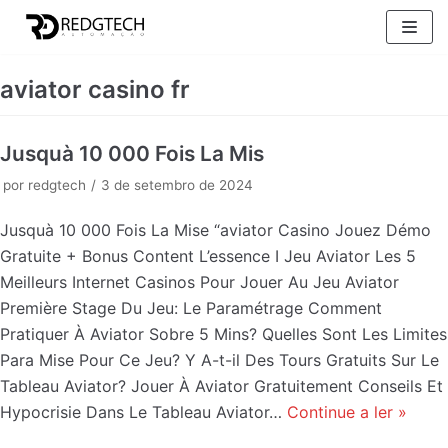
Pular
para
o
aviator casino fr
conteúdo
Jusquà 10 000 Fois La Mis
por
redgtech
3 de setembro de 2024
Jusquà 10 000 Fois La Mise “aviator Casino Jouez Démo
Gratuite + Bonus Content L’essence I Jeu Aviator Les 5
Meilleurs Internet Casinos Pour Jouer Au Jeu Aviator
Première Stage Du Jeu: Le Paramétrage Comment
Pratiquer À Aviator Sobre 5 Mins? Quelles Sont Les Limites
Para Mise Pour Ce Jeu? Y A-t-il Des Tours Gratuits Sur Le
Tableau Aviator? Jouer À Aviator Gratuitement Conseils Et
Hypocrisie Dans Le Tableau Aviator…
Continue a ler »