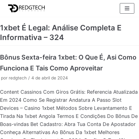
Pular
para
o
1xbet É Legal: Análise Completa E
conteúdo
Informativa – 324
Bônus Sexta-feira 1xbet: O Que É, Asi Como
Funciona E Tais Como Aproveitar
por
redgtech
4 de abril de 2024
Content Cassinos Com Giros Grátis: Referencia Atualizada
Em 2024 Como Se Registrar Andatura A Passo Slot
Devices – Casino 1xbet Métodos Sobre Levantamento E
Tirada Na 1xbet Angola Termos E Condições Do Bônus De
Boas-vindas Bet Cadastro: Abra Tua Conta De Apostador
Conheça Alternativas Ao Bônus Da 1xbet Melhores