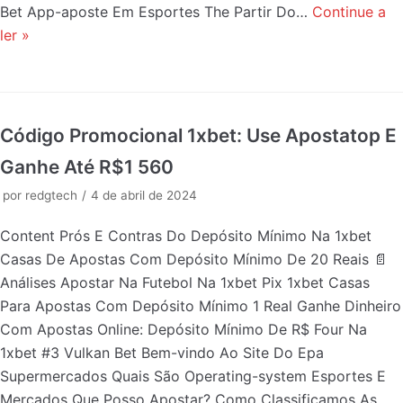
Bet App-aposte Em Esportes The Partir Do…
Continue a
ler »
Código Promocional 1xbet: Use Apostatop E
Ganhe Até R$1 560
por
redgtech
4 de abril de 2024
Content Prós E Contras Do Depósito Mínimo Na 1xbet
Casas De Apostas Com Depósito Mínimo De 20 Reais 📄
Análises Apostar Na Futebol Na 1xbet Pix 1xbet Casas
Para Apostas Com Depósito Mínimo 1 Real Ganhe Dinheiro
Com Apostas Online: Depósito Mínimo De R$ Four Na
1xbet #3 Vulkan Bet Bem-vindo Ao Site Do Epa
Supermercados Quais São Operating-system Esportes E
Mercados Que Posso Apostar? Como Classificamos As