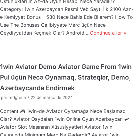
Üstünlükləri In Az-da Oyun Hesabı Necə Yaradılır?
Category: 1win Azerbaycan Rəsmi Veb Saytı İlk 2100 Azn-
ə Kəmiyyət Bonus – 530 Necə Bahis Edə Bilərəm? How To
Use The Bonuses Qalibiyyətə Mərc üçün Necə
Qeydiyyatdan Keçmək Olar? Android…
Continue a ler »
1win Aviator Demo Aviator Game From 1win
Pul üçün Necə Oynamaq, Strateqlər, Demo,
Azərbaycanda Endirmək
por
redgtech
22 de março de 2024
Content 🎮 1win-də Aviator Oynamağa Necə Başlamaq
Olar? Aviator Qaydaları 1win Online Oyun Azərbaycan 🛩
Aviator Slot Maşınının Xüsusiyyətləri Aviator 1win
Oyununda Minimum Mərc Nə Qədərdir? Aviator 1win