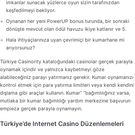
imkanlar sunacak yüzlerce oyun sizin tarafınızdan
keşfedilmeyi bekliyor.
Oynanan her yeni PowerUP bonus turunda, bir sonraki
dönüşte mevcut olan ödül havuzu ikiye katlanır ve 5.
Hala ihtiyaçlarınıza uyan çevrimiçi bir kumarhane mi
arıyorsunuz?
Türkiye Casinority kataloğundaki casinolar gerçek parayla
oynamak içindir ve yalnızca kaybetmeyi göze
alabileceğiniz parayı yatırmanız gerekir. Kumar oynamanızı
kontrol etmek için para yatırma limitleri veya kendi kendini
dışlama gibi araçlar kullanın. Kumar” “bağımlılığınız varsa,
mutlaka bir kumar bağımlılığı yardım merkezine başvurun
empieza gerçek parayla oynamayın.
Türkiye’de Internet Casino Düzenlemeleri