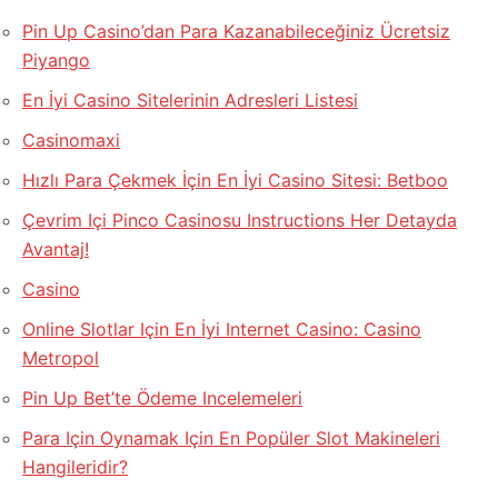
Pin Up Casino’dan Para Kazanabileceğiniz Ücretsiz
Piyango
En İyi Casino Sitelerinin Adresleri Listesi
Casinomaxi
Hızlı Para Çekmek İçin En İyi Casino Sitesi: Betboo
Çevrim Içi Pinco Casinosu Instructions Her Detayda
Avantaj!
Casino
Online Slotlar Için En İyi Internet Casino: Casino
Metropol
Pin Up Bet’te Ödeme Incelemeleri
Para Için Oynamak Için En Popüler Slot Makineleri
Hangileridir?