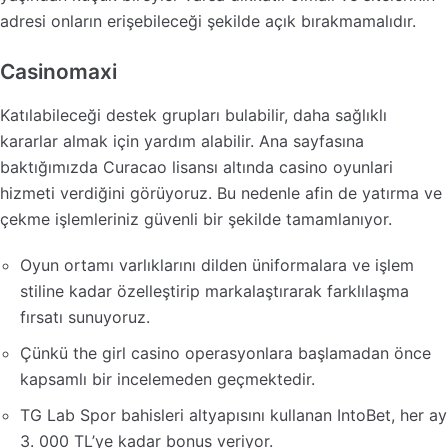
adresi onların erişebileceği şekilde açık bırakmamalıdır.
Casinomaxi
Katılabileceği destek grupları bulabilir, daha sağlıklı
kararlar almak için yardım alabilir. Ana sayfasına
baktığımızda Curacao lisansı altında casino oyunlari
hizmeti verdiğini görüyoruz. Bu nedenle afin de yatırma ve
çekme işlemleriniz güvenli bir şekilde tamamlanıyor.
Oyun ortamı varlıklarını dilden üniformalara ve işlem
stiline kadar özelleştirip markalaştırarak farklılaşma
fırsatı sunuyoruz.
Çünkü the girl casino operasyonlara başlamadan önce
kapsamlı bir incelemeden geçmektedir.
TG Lab Spor bahisleri altyapısını kullanan IntoBet, her ay
3. 000 TL’ye kadar bonus veriyor.