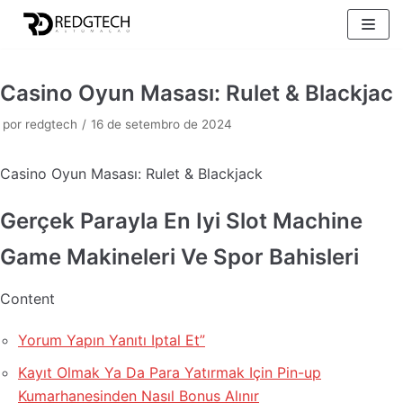
Pular
para
o
Casino Oyun Masası: Rulet & Blackjac
conteúdo
por
redgtech
16 de setembro de 2024
Casino Oyun Masası: Rulet & Blackjack
Gerçek Parayla En Iyi Slot Machine
Game Makineleri Ve Spor Bahisleri
Content
Yorum Yapın Yanıtı Iptal Et”
Kayıt Olmak Ya Da Para Yatırmak Için Pin-up
Kumarhanesinden Nasıl Bonus Alınır