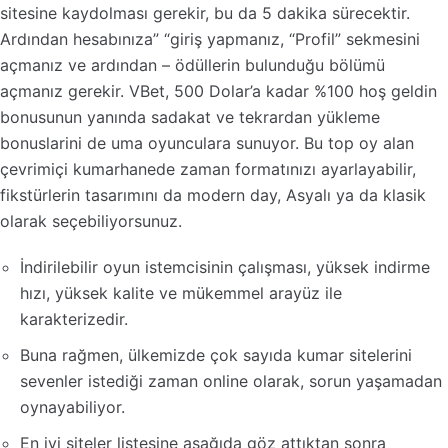
sitesine kaydolması gerekir, bu da 5 dakika sürecektir.
Ardından hesabınıza” “giriş yapmanız, “Profil” sekmesini
açmanız ve ardından – ödüllerin bulunduğu bölümü
açmanız gerekir. VBet, 500 Dolar’a kadar %100 hoş geldin
bonusunun yanında sadakat ve tekrardan yükleme
bonuslarini de uma oyunculara sunuyor. Bu top oy alan
çevrimiçi kumarhanede zaman formatınızı ayarlayabilir,
fikstürlerin tasarımını da modern day, Asyalı ya da klasik
olarak seçebiliyorsunuz.
İndirilebilir oyun istemcisinin çalışması, yüksek indirme
hızı, yüksek kalite ve mükemmel arayüz ile
karakterizedir.
Buna rağmen, ülkemizde çok sayıda kumar sitelerini
sevenler istediği zaman online olarak, sorun yaşamadan
oynayabiliyor.
En iyi siteler listesine aşağıda göz attıktan sonra