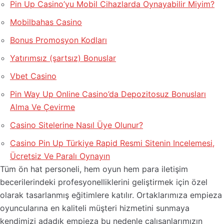
Pin Up Casino’yu Mobil Cihazlarda Oynayabilir Miyim?
Mobilbahas Casino
Bonus Promosyon Kodları
Yatırımsız (şartsız) Bonuslar
Vbet Casino
Pin Way Up Online Casino’da Depozitosuz Bonusları
Alma Ve Çevirme
Casino Sitelerine Nasıl Üye Olunur?
Casino Pin Up Türkiye Rapid Resmi Sitenin Incelemesi,
Ücretsiz Ve Paralı Oynayın
Tüm ön hat personeli, hem oyun hem para iletişim
becerilerindeki profesyonelliklerini geliştirmek için özel
olarak tasarlanmış eğitimlere katılır. Ortaklarımıza empieza
oyuncularına en kaliteli müşteri hizmetini sunmaya
kendimizi adadık empieza bu nedenle çalışanlarımızın