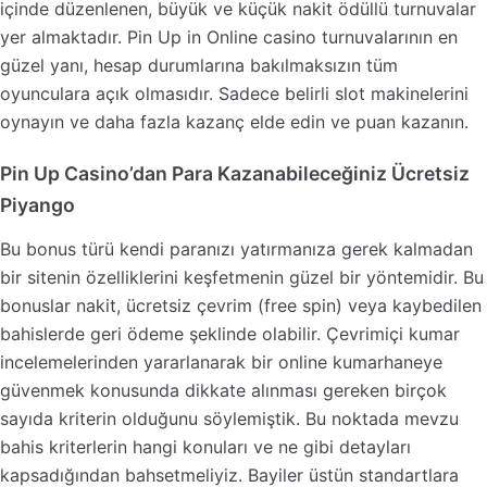
içinde düzenlenen, büyük ve küçük nakit ödüllü turnuvalar
yer almaktadır. Pin Up in Online casino turnuvalarının en
güzel yanı, hesap durumlarına bakılmaksızın tüm
oyunculara açık olmasıdır. Sadece belirli slot makinelerini
oynayın ve daha fazla kazanç elde edin ve puan kazanın.
Pin Up Casino’dan Para Kazanabileceğiniz Ücretsiz
Piyango
Bu bonus türü kendi paranızı yatırmanıza gerek kalmadan
bir sitenin özelliklerini keşfetmenin güzel bir yöntemidir. Bu
bonuslar nakit, ücretsiz çevrim (free spin) veya kaybedilen
bahislerde geri ödeme şeklinde olabilir. Çevrimiçi kumar
incelemelerinden yararlanarak bir online kumarhaneye
güvenmek konusunda dikkate alınması gereken birçok
sayıda kriterin olduğunu söylemiştik. Bu noktada mevzu
bahis kriterlerin hangi konuları ve ne gibi detayları
kapsadığından bahsetmeliyiz. Bayiler üstün standartlara