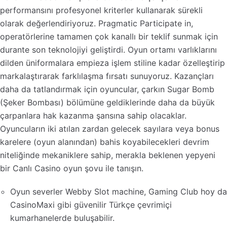
performansını profesyonel kriterler kullanarak sürekli
olarak değerlendiriyoruz. Pragmatic Participate in,
operatörlerine tamamen çok kanallı bir teklif sunmak için
durante son teknolojiyi geliştirdi. Oyun ortamı varlıklarını
dilden üniformalara empieza işlem stiline kadar özelleştirip
markalaştırarak farklılaşma fırsatı sunuyoruz. Kazançları
daha da tatlandırmak için oyuncular, çarkın Sugar Bomb
(Şeker Bombası) bölümüne geldiklerinde daha da büyük
çarpanlara hak kazanma şansına sahip olacaklar.
Oyuncuların iki atılan zardan gelecek sayılara veya bonus
karelere (oyun alanından) bahis koyabilecekleri devrim
niteliğinde mekaniklere sahip, merakla beklenen yepyeni
bir Canlı Casino oyun şovu ile tanışın.
Oyun severler Webby Slot machine, Gaming Club hoy da
CasinoMaxi gibi güvenilir Türkçe çevrimiçi
kumarhanelerde buluşabilir.