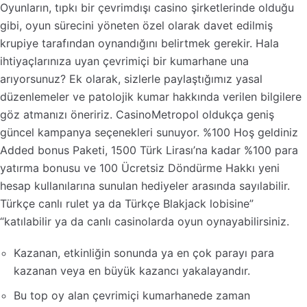
Oyunların, tıpkı bir çevrimdışı casino şirketlerinde olduğu
gibi, oyun sürecini yöneten özel olarak davet edilmiş
krupiye tarafından oynandığını belirtmek gerekir. Hala
ihtiyaçlarınıza uyan çevrimiçi bir kumarhane una
arıyorsunuz? Ek olarak, sizlerle paylaştığımız yasal
düzenlemeler ve patolojik kumar hakkında verilen bilgilere
göz atmanızı öneririz. CasinoMetropol oldukça geniş
güncel kampanya seçenekleri sunuyor. %100 Hoş geldiniz
Added bonus Paketi, 1500 Türk Lirası’na kadar %100 para
yatırma bonusu ve 100 Ücretsiz Döndürme Hakkı yeni
hesap kullanılarına sunulan hediyeler arasında sayılabilir.
Türkçe canlı rulet ya da Türkçe Blakjack lobisine”
“katılabilir ya da canlı casinolarda oyun oynayabilirsiniz.
Kazanan, etkinliğin sonunda ya en çok parayı para
kazanan veya en büyük kazancı yakalayandır.
Bu top oy alan çevrimiçi kumarhanede zaman