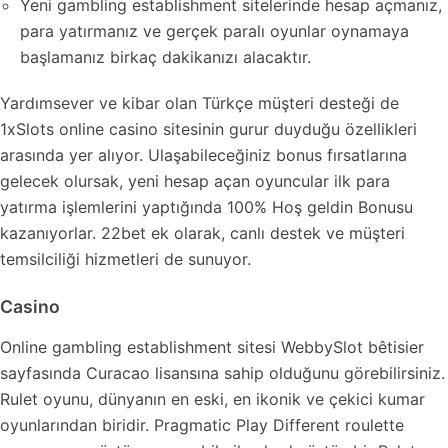
Yeni gambling establishment sitelerinde hesap açmanız,
para yatırmanız ve gerçek paralı oyunlar oynamaya
başlamanız birkaç dakikanızı alacaktır.
Yardımsever ve kibar olan Türkçe müşteri desteği de
1xSlots online casino sitesinin gurur duyduğu özellikleri
arasında yer alıyor. Ulaşabileceğiniz bonus fırsatlarına
gelecek olursak, yeni hesap açan oyuncular ilk para
yatırma işlemlerini yaptığında 100% Hoş geldin Bonusu
kazanıyorlar. 22bet ek olarak, canlı destek ve müşteri
temsilciliği hizmetleri de sunuyor.
Casino
Online gambling establishment sitesi WebbySlot bêtisier
sayfasında Curacao lisansına sahip olduğunu görebilirsiniz.
Rulet oyunu, dünyanın en eski, en ikonik ve çekici kumar
oyunlarından biridir. Pragmatic Play Different roulette