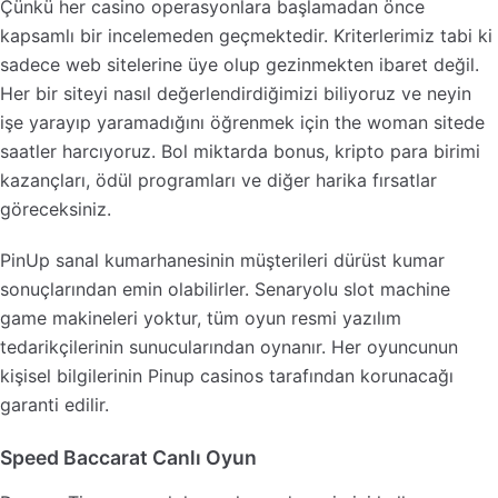
Çünkü her casino operasyonlara başlamadan önce
kapsamlı bir incelemeden geçmektedir. Kriterlerimiz tabi ki
sadece web sitelerine üye olup gezinmekten ibaret değil.
Her bir siteyi nasıl değerlendirdiğimizi biliyoruz ve neyin
işe yarayıp yaramadığını öğrenmek için the woman sitede
saatler harcıyoruz. Bol miktarda bonus, kripto para birimi
kazançları, ödül programları ve diğer harika fırsatlar
göreceksiniz.
PinUp sanal kumarhanesinin müşterileri dürüst kumar
sonuçlarından emin olabilirler. Senaryolu slot machine
game makineleri yoktur, tüm oyun resmi yazılım
tedarikçilerinin sunucularından oynanır. Her oyuncunun
kişisel bilgilerinin Pinup casinos tarafından korunacağı
garanti edilir.
Speed Baccarat Canlı Oyun