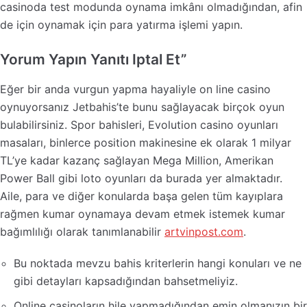
casinoda test modunda oynama imkânı olmadığından, afin
de için oynamak için para yatırma işlemi yapın.
Yorum Yapın Yanıtı Iptal Et”
Eğer bir anda vurgun yapma hayaliyle on line casino
oynuyorsanız Jetbahis’te bunu sağlayacak birçok oyun
bulabilirsiniz. Spor bahisleri, Evolution casino oyunları
masaları, binlerce position makinesine ek olarak 1 milyar
TL’ye kadar kazanç sağlayan Mega Million, Amerikan
Power Ball gibi loto oyunları da burada yer almaktadır.
Aile, para ve diğer konularda başa gelen tüm kayıplara
rağmen kumar oynamaya devam etmek istemek kumar
bağımlılığı olarak tanımlanabilir
artvinpost.com
.
Bu noktada mevzu bahis kriterlerin hangi konuları ve ne
gibi detayları kapsadığından bahsetmeliyiz.
Online casinoların hile yapmadığından emin olmanızın bir