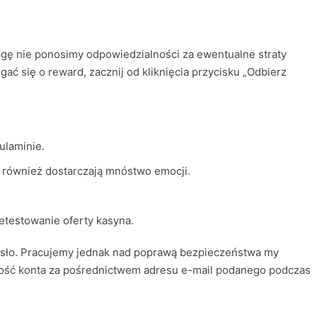
agę nie ponosimy odpowiedzialności za ewentualne straty
gać się o reward, zacznij od kliknięcia przycisku „Odbierz
ulaminie.
r również dostarczają mnóstwo emocji.
etestowanie oferty kasyna.
 hasło. Pracujemy jednak nad poprawą bezpieczeństwa my
asność konta za pośrednictwem adresu e-mail podanego podczas