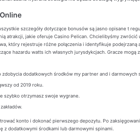
Online
 wszystkie szczegóły dotyczące bonusów są jasno opisane t reg
ią atrakcji, jakie oferuje Casino Pelican. Chcielibyśmy zwrócić
 który rejestruje różne połączenia i identyfikuje podejrzaną
yczące hazardu watts ich własnych jurysdykcjach. Gracze mogą 
 do zdobycia dodatkowych środków my partner and i darmowych 
ząwszy od 2019 roku.
że szybko otrzymasz swoje wygrane.
 zakładów.
strować konto i dokonać pierwszego depozytu. Po zaksięgowan
rę z dodatkowymi środkami lub darmowymi spinami.