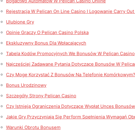
Bogactwo Automatów W Pelican Casino Online
Rejestracja W Pelican On Line Casino I Logowanie Carry Ou
Ulubione Gry
Opinie Graczy O Pelican Casino Polska
Ekskluzywny Bonus Dla Wpłacających
Tabela Kodów Promocyjnych We Bonusów W Pelican Casino
Najczęściej Zadawane Pytania Dotyczące Bonusów W Pelic
Czy Mogę Korzystać Z Bonusów Na Telefonie Komórkowym
Bonus Urodzinowy
Szczegóły Strony Pelican Casino
Czy Istnieją Ograniczenia Dotyczące Wypłat Unces Bonusó
Jakie Gry Przyczyniają Się Perform Spełnienia Wymagań Ob
Warunki Obrotu Bonusem