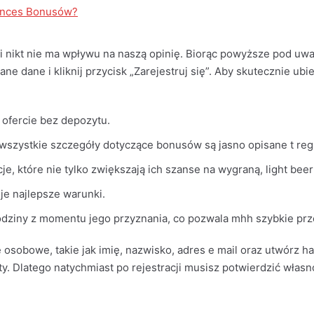
 Unces Bonusów?
i nikt nie ma wpływu na naszą opinię. Biorąc powyższe pod uw
 dane i kliknij przycisk „Zarejestruj się”. Aby skutecznie ubie
 ofercie bez depozytu.
o wszystkie szczegóły dotyczące bonusów są jasno opisane t reg
, które nie tylko zwiększają ich szanse na wygraną, light bee
uje najlepsze warunki.
odziny z momentu jego przyznania, co pozwala mhh szybkie prz
e osobowe, takie jak imię, nazwisko, adres e mail oraz utwórz
oty. Dlatego natychmiast po rejestracji musisz potwierdzić wł