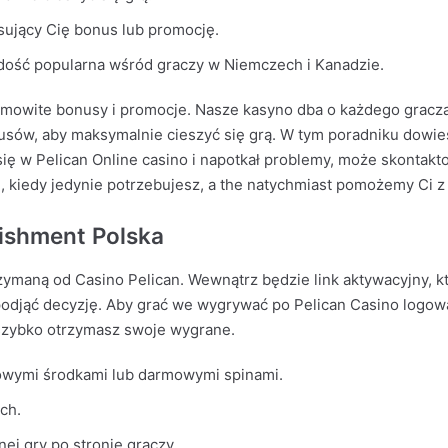
ujący Cię bonus lub promocję.
dość popularna wśród graczy w Niemczech i Kanadzie.
esamowite bonusy i promocje. Nasze kasyno dba o każdego gracz
sów, aby maksymalnie cieszyć się grą. W tym poradniku dowiesz 
się w Pelican Online casino i napotkał problemy, może skontak
 kiedy jedynie potrzebujesz, a the natychmiast pomożemy Ci z
lishment Polska
ymaną od Casino Pelican. Wewnątrz będzie link aktywacyjny, któr
odjąć decyzję. Aby grać we wygrywać po Pelican Casino logowa
 szybko otrzymasz swoje wygrane.
kowymi środkami lub darmowymi spinami.
ch.
ej gry po stronie graczy.