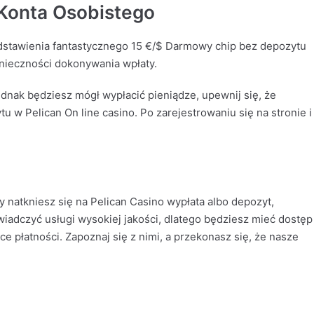
 Konta Osobistego
zedstawienia fantastycznego 15 €/$ Darmowy chip bez depozytu
onieczności dokonywania wpłaty.
dnak będziesz mógł wypłacić pieniądze, upewnij się, że
w Pelican On line casino. Po zarejestrowaniu się na stronie i
natkniesz się na Pelican Casino wypłata albo depozyt,
wiadczyć usługi wysokiej jakości, dlatego będziesz mieć dostęp
 płatności. Zapoznaj się z nimi, a przekonasz się, że nasze