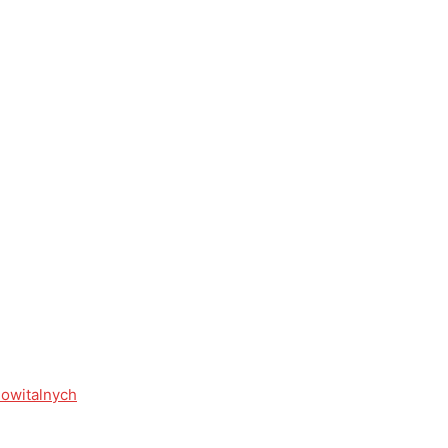
Powitalnych