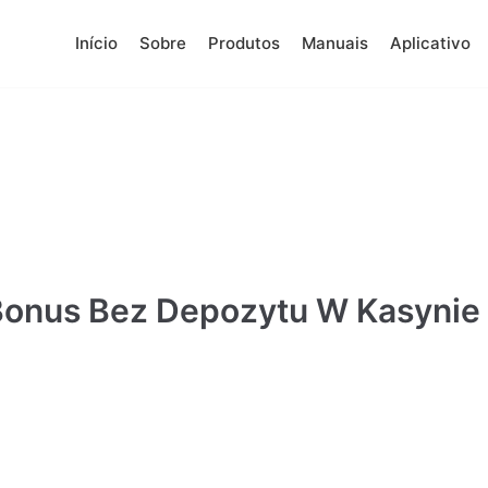
Início
Sobre
Produtos
Manuais
Aplicativo
 Bonus Bez Depozytu W Kasynie