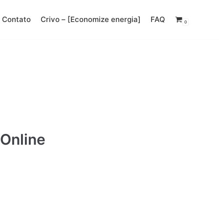
Contato
Crivo – [Economize energia]
FAQ
0
 Online