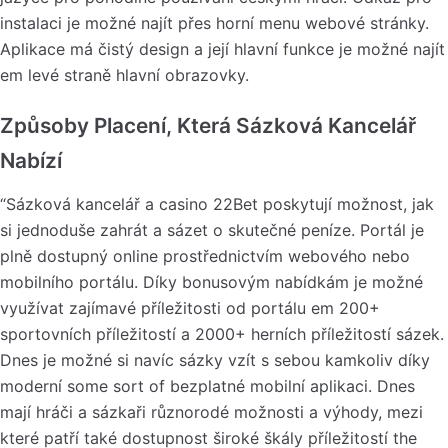
instalaci je možné najít přes horní menu webové stránky.
Aplikace má čistý design a její hlavní funkce je možné najít
em levé straně hlavní obrazovky.
Způsoby Placení, Která Sázková Kancelář
Nabízí
“Sázková kancelář a casino 22Bet poskytují možnost, jak
si jednoduše zahrát a sázet o skutečné peníze. Portál je
plně dostupný online prostřednictvím webového nebo
mobilního portálu. Díky bonusovým nabídkám je možné
využívat zajímavé příležitosti od portálu em 200+
sportovních příležitostí a 2000+ herních příležitostí sázek.
Dnes je možné si navíc sázky vzít s sebou kamkoliv díky
moderní some sort of bezplatné mobilní aplikaci. Dnes
mají hráči a sázkaři různorodé možnosti a výhody, mezi
které patří také dostupnost široké škály příležitostí the