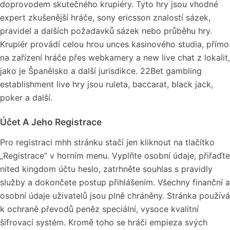
doprovodem skutečného krupiéry. Tyto hry jsou vhodné
expert zkušenější hráče, sony ericsson znalostí sázek,
pravidel a dalších požadavků sázek nebo průběhu hry.
Krupiér provádí celou hrou unces kasinového studia, přímo
na zařízení hráče přes webkamery a new live chat z lokalit,
jako je Španělsko a další jurisdikce. 22Bet gambling
establishment live hry jsou ruleta, baccarat, black jack,
poker a další.
Účet A Jeho Registrace
Pro registraci mhh stránku stačí jen kliknout na tlačítko
„Registrace“ v horním menu. Vyplňte osobní údaje, přiřaďte
nited kingdom účtu heslo, zatrhněte souhlas s pravidly
služby a dokončete postup přihlášením. Všechny finanční a
osobní údaje uživatelů jsou plně chráněny. Stránka používá
k ochraně převodů peněz speciální, vysoce kvalitní
šifrovací systém. Kromě toho se hráči empieza svých