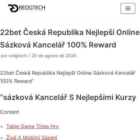
Pular
para
o
22bet Česká Republika Nejlepší Online
conteúdo
Sázková Kancelář 100% Reward
por
redgtech
20 de agosto de 2024
22bet Česká Republika Nejlepší Online Sázková Kancelář
100% Reward”
“sázková Kancelář S Nejlepšími Kurzy
Content
Table Game Titles Hry
Živé A Mobilní Sázení