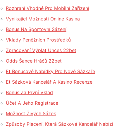
Rozhraní Vhodné Pro Mobilní Zařízení
Vynikající Možnosti Online Kasina
Bonus Na Sportovní Sázení
Vklady Peněžních Prostředků
Zpracování Výplat Unces 22bet
Odds Šance Hráčů 22bet
Et Bonusové Nabídky Pro Nové Sázkaře
Et Sázková Kancelář A Kasino Recenze
Bonus Za První Vklad
Účet A Jeho Registrace
Možnost Živých Sázek
Způsoby Placení, Která Sázková Kancelář Nabízí