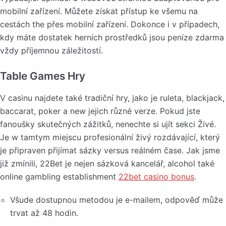
mobilní zařízení. Můžete získat přístup ke všemu na
cestách the přes mobilní zařízení. Dokonce i v případech,
kdy máte dostatek herních prostředků jsou peníze zdarma
vždy příjemnou záležitostí.
Table Games Hry
V casinu najdete také tradiční hry, jako je ruleta, blackjack,
baccarat, poker a new jejich různé verze. Pokud jste
fanoušky skutečných zážitků, nenechte si ujít sekci Živé.
Je w tamtym miejscu profesionální živý rozdávající, který
je připraven přijímat sázky versus reálném čase. Jak jsme
již zmínili, 22Bet je nejen sázková kancelář, alcohol také
online gambling establishment
22bet casino bonus
.
Všude dostupnou metodou je e-mailem, odpověď může
trvat až 48 hodin.