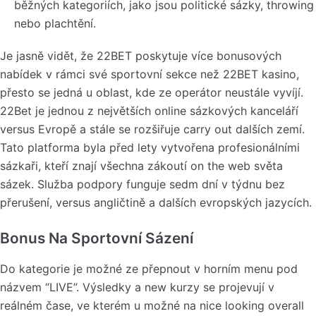
běžných kategoriích, jako jsou politické sázky, throwing
nebo plachtění.
Je jasně vidět, že 22BET poskytuje více bonusových
nabídek v rámci své sportovní sekce než 22BET kasino,
přesto se jedná u oblast, kde ze operátor neustále vyvíjí.
22Bet je jednou z největších online sázkových kanceláří
versus Evropě a stále se rozšiřuje carry out dalších zemí.
Tato platforma byla před lety vytvořena profesionálními
sázkaři, kteří znají všechna zákoutí on the web světa
sázek. Služba podpory funguje sedm dní v týdnu bez
přerušení, versus angličtině a dalších evropských jazycích.
Bonus Na Sportovní Sázení
Do kategorie je možné ze přepnout v horním menu pod
názvem “LIVE”. Výsledky a new kurzy se projevují v
reálném čase, ve kterém u možné na nice looking overall