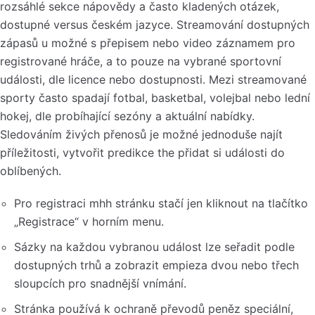
rozsáhlé sekce nápovědy a často kladených otázek,
dostupné versus českém jazyce. Streamování dostupných
zápasů u možné s přepisem nebo video záznamem pro
registrované hráče, a to pouze na vybrané sportovní
události, dle licence nebo dostupnosti. Mezi streamované
sporty často spadají fotbal, basketbal, volejbal nebo lední
hokej, dle probíhající sezóny a aktuální nabídky.
Sledováním živých přenosů je možné jednoduše najít
příležitosti, vytvořit predikce the přidat si události do
oblíbených.
Pro registraci mhh stránku stačí jen kliknout na tlačítko
„Registrace“ v horním menu.
Sázky na každou vybranou událost lze seřadit podle
dostupných trhů a zobrazit empieza dvou nebo třech
sloupcích pro snadnější vnímání.
Stránka používá k ochraně převodů peněz speciální,