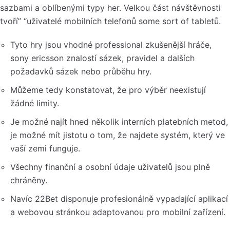
sazbami a oblíbenými typy her. Velkou část návštěvnosti
tvoří” “uživatelé mobilních telefonů some sort of tabletů.
Tyto hry jsou vhodné professional zkušenější hráče,
sony ericsson znalostí sázek, pravidel a dalších
požadavků sázek nebo průběhu hry.
Můžeme tedy konstatovat, že pro výběr neexistují
žádné limity.
Je možné najít hned několik interních platebních metod,
je možné mít jistotu o tom, že najdete systém, který ve
vaší zemi funguje.
Všechny finanční a osobní údaje uživatelů jsou plně
chráněny.
Navíc 22Bet disponuje profesionálně vypadající aplikací
a webovou stránkou adaptovanou pro mobilní zařízení.