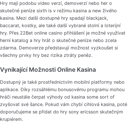
Hry mají podobu video verzí, demoverzí nebo her o
skutečné peníze sixth is v režimu kasina a new živého
kasina. Mezi další dostupné hry spadají blackjack,
baccarat, kostky, ale také další vybrané stolní a loterijní
hry. Přes 22Bet online casino přihlášení je možné využívat
herní katalog a hry hrát o skutečné peníze nebo zcela
zdarma. Demoverze představují možnost vyzkoušet si
všechny prvky hry bez rizika ztráty peněz.
Vynikající Možnosti Online Kasina
Dostupný je také prostřednictvím mobilní platformy nebo
aplikace. Díky rozsáhlému bonusovému programu mohou
hráči neustále čerpat výhody od kasina some sort of
zvyšovat své šance. Pokud vám chybí cihlová kasina, poté
doporučujeme se přidat do hry sony ericsson skutečným
krupiérem.