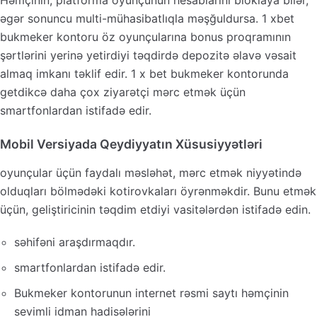
Həmçinin, platforma oyunçunun hesablarını bloklaya bilər,
əgər sonuncu multi-mühasibatlıqla məşğuldursa. 1 xbet
bukmeker kontoru öz oyunçularına bonus proqramının
şərtlərini yerinə yetirdiyi təqdirdə depozitə əlavə vəsait
almaq imkanı təklif edir. 1 x bet bukmeker kontorunda
getdikcə daha çox ziyarətçi mərc etmək üçün
smartfonlardan istifadə edir.
Mobil Versiyada Qeydiyyatın Xüsusiyyətləri
oyunçular üçün faydalı məsləhət, mərc etmək niyyətində
olduqları bölmədəki kotirovkaları öyrənməkdir. Bunu etmək
üçün, geliştiricinin təqdim etdiyi vasitələrdən istifadə edin.
səhifəni araşdırmaqdır.
smartfonlardan istifadə edir.
Bukmeker kontorunun internet rəsmi saytı həmçinin
sevimli idman hadisələrini