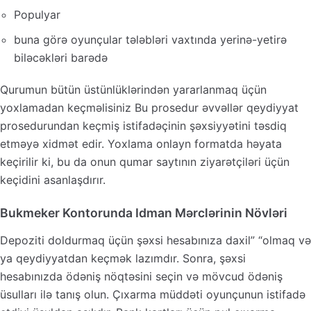
Populyar
buna görə oyunçular tələbləri vaxtında yerinə-yetirə
biləcəkləri barədə
Qurumun bütün üstünlüklərindən yararlanmaq üçün
yoxlamadan keçməlisiniz Bu prosedur əvvəllər qeydiyyat
prosedurundan keçmiş istifadəçinin şəxsiyyətini təsdiq
etməyə xidmət edir. Yoxlama onlayn formatda həyata
keçirilir ki, bu da onun qumar saytının ziyarətçiləri üçün
keçidini asanlaşdırır.
Bukmeker Kontorunda Idman Mərclərinin Növləri
Depoziti doldurmaq üçün şəxsi hesabınıza daxil” “olmaq və
ya qeydiyyatdan keçmək lazımdır. Sonra, şəxsi
hesabınızda ödəniş nöqtəsini seçin və mövcud ödəniş
üsulları ilə tanış olun. Çıxarma müddəti oyunçunun istifadə