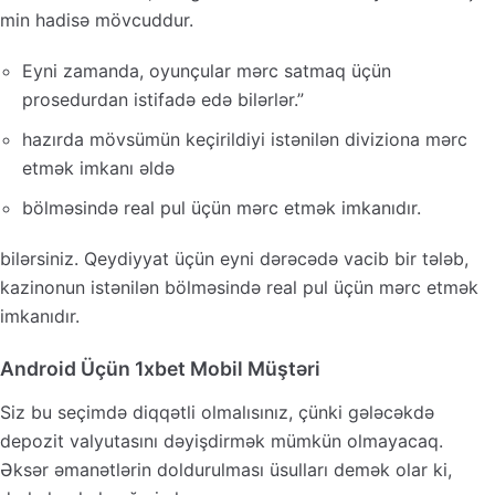
min hadisə mövcuddur.
Eyni zamanda, oyunçular mərc satmaq üçün
prosedurdan istifadə edə bilərlər.”
hazırda mövsümün keçirildiyi istənilən diviziona mərc
etmək imkanı əldə
bölməsində real pul üçün mərc etmək imkanıdır.
bilərsiniz. Qeydiyyat üçün eyni dərəcədə vacib bir tələb,
kazinonun istənilən bölməsində real pul üçün mərc etmək
imkanıdır.
Android Üçün 1xbet Mobil Müştəri
Siz bu seçimdə diqqətli olmalısınız, çünki gələcəkdə
depozit valyutasını dəyişdirmək mümkün olmayacaq.
Əksər əmanətlərin doldurulması üsulları demək olar ki,