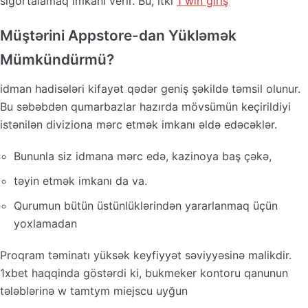
sığortalamaq imkanı verir. Bu, itki
1 win giriş
Müştərini Appstore-dan Yükləmək
Mümkündürmü?
idman hadisələri kifayət qədər geniş şəkildə təmsil olunur.
Bu səbəbdən qumarbazlar hazırda mövsümün keçirildiyi
istənilən diviziona mərc etmək imkanı əldə edəcəklər.
Bununla siz idmana mərc edə, kazinoya baş çəkə,
təyin etmək imkanı da va.
Qurumun bütün üstünlüklərindən yararlanmaq üçün
yoxlamadan
Proqram təminatı yüksək keyfiyyət səviyyəsinə malikdir.
1xbet haqqinda göstərdi ki, bukmeker kontoru qanunun
tələblərinə w tamtym miejscu uyğun