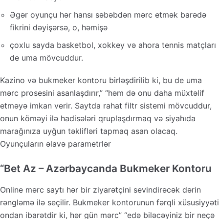
Əgər oyunçu hər hansı səbəbdən mərc etmək barədə
fikrini dəyişərsə, o, həmişə
çoxlu sayda basketbol, ​​xokkey və ahora tennis matçları
de uma mövcuddur.
Kazino və bukmeker kontoru birləşdirilib ki, bu de uma
mərc prosesini asanlaşdırır,” “həm də onu daha müxtəlif
etməyə imkan verir. Saytda rahat filtr sistemi mövcuddur,
onun köməyi ilə hadisələri qruplaşdırmaq və siyahıda
marağınıza uyğun təklifləri tapmaq asan olacaq.
Oyunçuların əlavə parametrlər
“Bet Az – Azərbaycanda Bukmeker Kontoru
Online mərc saytı hər bir ziyarətçini sevindirəcək dərin
rəngləmə ilə seçilir. Bukmeker kontorunun fərqli xüsusiyyəti
ondan ibarətdir ki, hər gün mərc” “edə biləcəyiniz bir neçə