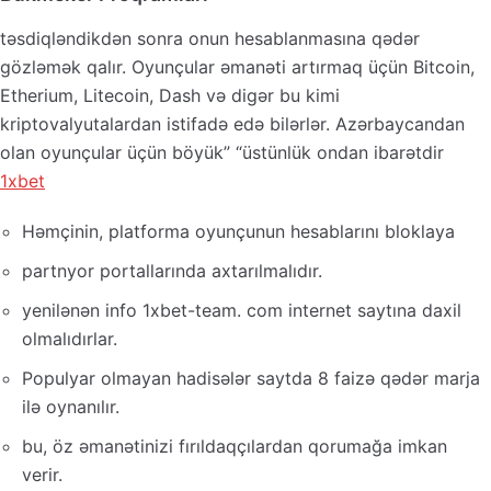
təsdiqləndikdən sonra onun hesablanmasına qədər
gözləmək qalır. Oyunçular əmanəti artırmaq üçün Bitcoin,
Etherium, Litecoin, Dash və digər bu kimi
kriptovalyutalardan istifadə edə bilərlər. Azərbaycandan
olan oyunçular üçün böyük” “üstünlük ondan ibarətdir
1xbet
Həmçinin, platforma oyunçunun hesablarını bloklaya
partnyor portallarında axtarılmalıdır.
yenilənən info 1xbet-team. com internet saytına daxil
olmalıdırlar.
Populyar olmayan hadisələr saytda 8 faizə qədər marja
ilə oynanılır.
bu, öz əmanətinizi fırıldaqçılardan qorumağa imkan
verir.