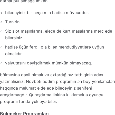
dərhal pul almağa imkan
biləcəyiniz bir neçə min hadisə mövcuddur.
Turnirin
Siz slot maşınlarına, eləcə də kart masalarına mərc edə
bilərsiniz.
hadisə üçün fərqli ola bilən məhdudiyyətlərə uyğun
olmalıdır.
valyutasını dəyişdirmək mümkün olmayacaq.
bölməsinə daxil olmalı və axtardığınız tətbiqinin adını
yazmalısınız. Növbəti addım proqramın ən boy yeniləmələri
haqqında məlumat əldə edə biləcəyiniz səhifəni
araşdırmaqdır. Quraşdırma linkinə klikləməklə oyunçu
proqramı fonda yükləyə bilər.
Bukmeker Proqramları