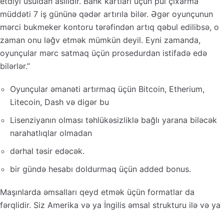
etdiyi üsuldan asılıdır. Bank kartları üçün pul çıxarma
müddəti 7 iş gününə qədər artırıla bilər. Əgər oyunçunun
mərci bukmeker kontoru tərəfindən artıq qəbul edilibsə, o
zaman onu ləğv etmək mümkün deyil. Eyni zamanda,
oyunçular mərc satmaq üçün prosedurdan istifadə edə
bilərlər.”
Oyunçular əmanəti artırmaq üçün Bitcoin, Etherium,
Litecoin, Dash və digər bu
Lisenziyanın olması təhlükəsizliklə bağlı yarana biləcək
narahatlıqlar olmadan
dərhal təsir edəcək.
bir gündə hesabı doldurmaq üçün added bonus.
Maşınlarda əmsalları qeyd etmək üçün formatlar da
fərqlidir. Siz Amerika və ya İngilis əmsal strukturu ilə və ya