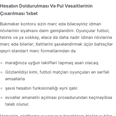
Hesabın Doldurulması Və Pul Vəsaitlərinin
Çıxarılması 1xbet
Bukmeker kontoru sizin mərc edə biləcəyiniz idman
növlərinin siyahısını daim genişləndirir. Oyunçular futbol, ​​
tennis və ya xokkey, eləcə də daha nadir idman növlərinə
mərc edə bilərlər; Xəttlərini şaxələndirmək üçün bahisçilər
qeyri-standart mərc formatlarından da
marağınıza uyğun təklifləri tapmaq asan olacaq.
Gözlənildiyi kimi, futbol matçları oyunçuları ən sərfəli
əmsallarla
şəxsi hesabın funksionallığı eyni qalır.
əvvəllər əmanətin açılması prosedurundan keçməyibsə
tələb olunur.