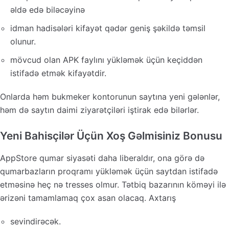
əldə edə biləcəyinə
idman hadisələri kifayət qədər geniş şəkildə təmsil
olunur.
mövcud olan APK faylını yükləmək üçün keçiddən
istifadə etmək kifayətdir.
Onlarda həm bukmeker kontorunun saytına yeni gələnlər,
həm də saytın daimi ziyarətçiləri iştirak edə bilərlər.
Yeni Bahisçilər Üçün Xoş Gəlmisiniz Bonusu
AppStore qumar siyasəti daha liberaldır, ona görə də
qumarbazların proqramı yükləmək üçün saytdan istifadə
etməsinə heç nə tresses olmur. Tətbiq bazarının köməyi ilə
ərizəni tamamlamaq çox asan olacaq. Axtarış
sevindirəcək.