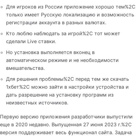
Для игроков из России приложение хорошо тем%2C
только имеет Русскую локализацию и возможность
регистрации аккаунта в разных валютах.
Кто люблю наблюдать за игрой%2C тот может
сделали Live ставки.
Но установка выполняется вконец в
автоматическом режиме и не необходимости
вмешательства.
Для решения проблемы%2C перед тем же скачать
1хбет%2C можно зайти в настройки устройства и
дать разрешение на установку программ из
неизвестных источников.
Первую версию приложения разработчики выпустили
еще в 2020 недавно. Выпущенная 27 июня 2023 г.%2C
версия поддерживает весь функционал сайта. Задача