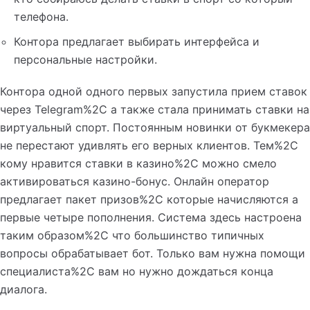
телефона.
Контора предлагает выбирать интерфейса и
персональные настройки.
Контора одной одного первых запустила прием ставок
через Telegram%2C а также стала принимать ставки на
виртуальный спорт. Постоянным новинки от букмекера
не перестают удивлять его верных клиентов. Тем%2C
кому нравится ставки в казино%2C можно смело
активироваться казино-бонус. Онлайн оператор
предлагает пакет призов%2C которые начисляются а
первые четыре пополнения. Система здесь настроена
таким образом%2C что большинство типичных
вопросы обрабатывает бот. Только вам нужна помощи
специалиста%2C вам но нужно дождаться конца
диалога.