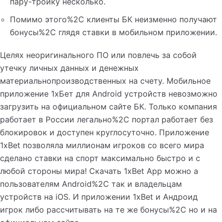
пару-тройку несколько.
Помимо этого%2C клиенты БК неизменно получают
бонусы%2C глядя ставки в мобильном приложении.
Целях неоригинального ПО или повлечь за собой
утечку личных данных и денежных
материальнопроизводственных на счету. Мобильное
приложение 1хБет для Android устройств невозможно
загрузить на официальном сайте БК. Только компания
работает в России легально%2C портал работает без
блокировок и доступен круглосуточно. Приложение
1хBet позволяла миллионам игроков со всего мира
сделано ставки на спорт максимально быстро и с
любой стороны мира! Скачать 1xBet App можно а
пользователям Android%2C так и владельцам
устройств на iOS. И приложении 1xBet и Андроид
игрок либо рассчитывать на те же бонусы%2C но и на