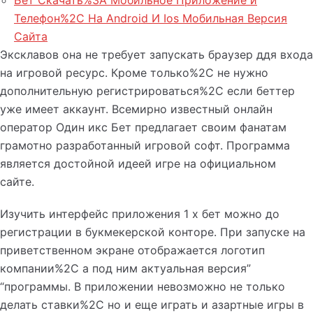
Телефон%2C На Android И Ios Мобильная Версия
Сайта
Эксклавов она не требует запускать браузер ддя входа
на игровой ресурс. Кроме только%2C не нужно
дополнительную регистрироваться%2C если беттер
уже имеет аккаунт. Всемирно известный онлайн
оператор Один икс Бет предлагает своим фанатам
грамотно разработанный игровой софт. Программа
является достойной идеей игре на официальном
сайте.
Изучить интерфейс приложения 1 х бет можно до
регистрации в букмекерской конторе. При запуске на
приветственном экране отображается логотип
компании%2C а под ним актуальная версия”
“программы. В приложении невозможно не только
делать ставки%2C но и еще играть и азартные игры в