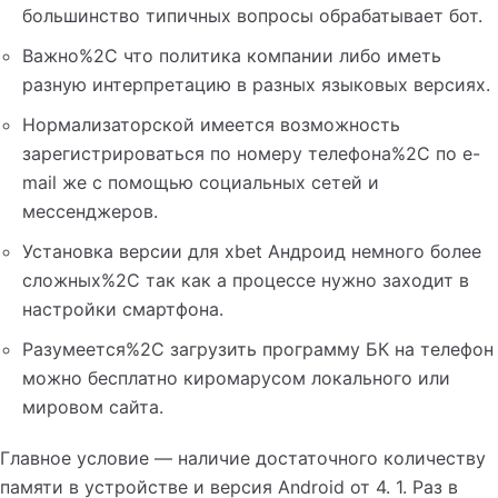
большинство типичных вопросы обрабатывает бот.
Важно%2C что политика компании либо иметь
разную интерпретацию в разных языковых версиях.
Нормализаторской имеется возможность
зарегистрироваться по номеру телефона%2C по e-
mail же с помощью социальных сетей и
мессенджеров.
Установка версии для xbet Андроид немного более
сложных%2C так как а процессе нужно заходит в
настройки смартфона.
Разумеется%2C загрузить программу БК на телефон
можно бесплатно киромарусом локального или
мировом сайта.
Главное условие — наличие достаточного количеству
памяти в устройстве и версия Android от 4. 1. Раз в