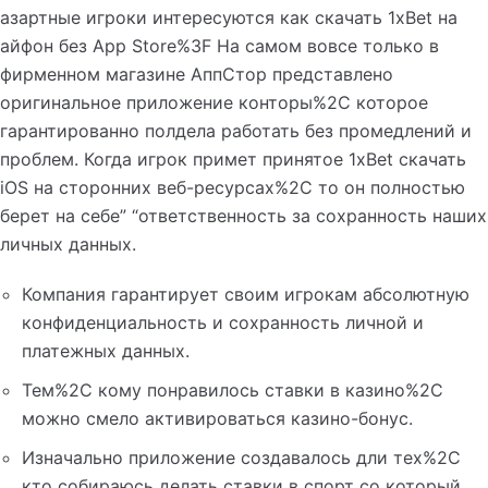
азартные игроки интересуются как скачать 1xBet на
айфон без App Store%3F На самом вовсе только в
фирменном магазине АппСтор представлено
оригинальное приложение конторы%2C которое
гарантированно полдела работать без промедлений и
проблем. Когда игрок примет принятое 1xBet скачать
iOS на сторонних веб-ресурсах%2C то он полностью
берет на себе” “ответственность за сохранность наших
личных данных.
Компания гарантирует своим игрокам абсолютную
конфиденциальность и сохранность личной и
платежных данных.
Тем%2C кому понравилось ставки в казино%2C
можно смело активироваться казино-бонус.
Изначально приложение создавалось дли тех%2C
кто собираюсь делать ставки в спорт со который