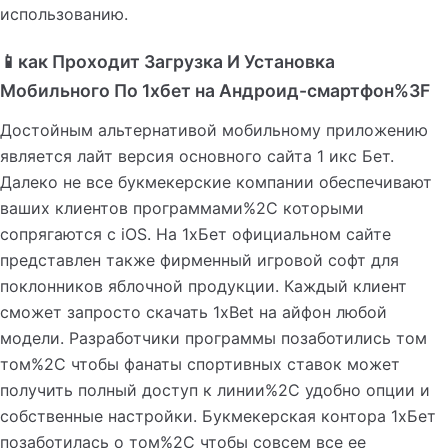
использованию.
📱как Проходит Загрузка И Установка
Мобильного По 1хбет на Андроид-смартфон%3F
Достойным альтернативой мобильному приложению
является лайт версия основного сайта 1 икс Бет.
Далеко не все букмекерские компании обеспечивают
ваших клиентов программами%2C которыми
сопрягаются с iOS. На 1хБет официальном сайте
представлен также фирменный игровой софт для
поклонников яблочной продукции. Каждый клиент
сможет запросто скачать 1xBet на айфон любой
модели. Разработчики программы позаботились том
том%2C чтобы фанаты спортивных ставок может
получить полный доступ к линии%2C удобно опции и
собственные настройки. Букмекерская контора 1хБет
позаботилась о том%2C чтобы совсем все ее