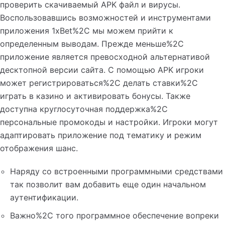
проверить скачиваемый APK файл и вирусы.
Воспользовавшись возможностей и инструментами
приложения 1xBet%2C мы можем прийти к
определенным выводам. Прежде меньше%2C
приложение является превосходной альтернативой
десктопной версии сайта. С помощью APK игроки
может регистрироваться%2C делать ставки%2C
играть в казино и активировать бонусы. Также
доступна круглосуточная поддержка%2C
персональные промокоды и настройки. Игроки могут
адаптировать приложение под тематику и режим
отображения шанс.
Наряду со встроенными программными средствами
так позволит вам добавить еще один начальном
аутентификации.
Важно%2C того программное обеспечение вопреки