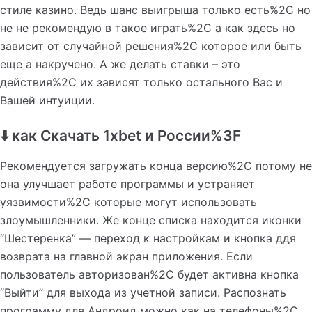
стиле казино. Ведь шанс выигрыша только есть%2C но
не не рекомендую в такое играть%2C а как здесь но
зависит от случайной решения%2C которое или быть
еще а накручено. А же делать ставки – это
действия%2C их зависят только остального Вас и
Вашей интуиции.
⬇️ как Скачать 1xbet и России%3F
Рекомендуется загружать конца версию%2C потому не
она улучшает работе программы и устраняет
уязвимости%2C которые могут использовать
злоумышленники. Же конце списка находится иконки
“Шестеренка” — переход к настройкам и кнопка ддя
возврата на главной экран приложения. Если
пользователь авторизован%2C будет активна кнопка
“Выйти” для выхода из учетной записи. Распознать
программу для Андроид можно как на телефоны%2C