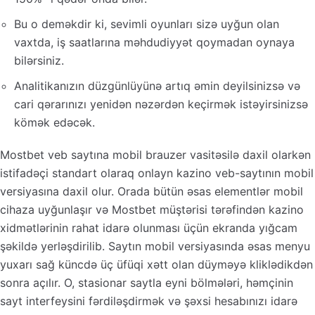
Bu o deməkdir ki, sevimli oyunları sizə uyğun olan
vaxtda, iş saatlarına məhdudiyyət qoymadan oynaya
bilərsiniz.
Analitikanızın düzgünlüyünə artıq əmin deyilsinizsə və
cari qərarınızı yenidən nəzərdən keçirmək istəyirsinizsə
kömək edəcək.
Mostbet veb saytına mobil brauzer vasitəsilə daxil olarkən
istifadəçi standart olaraq onlayn kazino veb-saytının mobil
versiyasına daxil olur. Orada bütün əsas elementlər mobil
cihaza uyğunlaşır və Mostbet müştərisi tərəfindən kazino
xidmətlərinin rahat idarə olunması üçün ekranda yığcam
şəkildə yerləşdirilib. Saytın mobil versiyasında əsas menyu
yuxarı sağ küncdə üç üfüqi xətt olan düyməyə kliklədikdən
sonra açılır. O, stasionar saytla eyni bölmələri, həmçinin
sayt interfeysini fərdiləşdirmək və şəxsi hesabınızı idarə