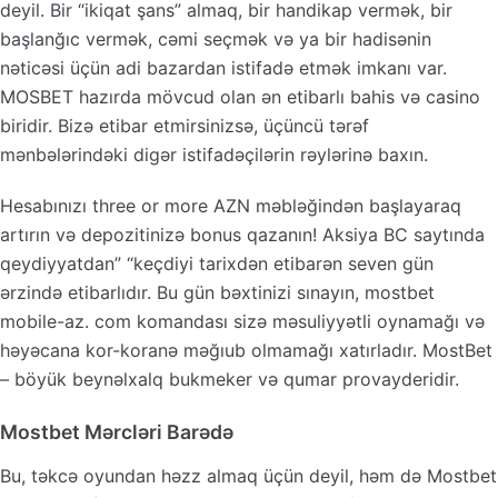
deyil. Bir “ikiqat şans” almaq, bir handikap vermək, bir
başlanğıc vermək, cəmi seçmək və ya bir hadisənin
nəticəsi üçün adi bazardan istifadə etmək imkanı var.
MOSBET hazırda mövcud olan ən etibarlı bahis və casino
biridir. Bizə etibar etmirsinizsə, üçüncü tərəf
mənbələrindəki digər istifadəçilərin rəylərinə baxın.
Hesabınızı three or more AZN məbləğindən başlayaraq
artırın və depozitinizə bonus qazanın! Aksiya BC saytında
qeydiyyatdan” “keçdiyi tarixdən etibarən seven gün
ərzində etibarlıdır. Bu gün bəxtinizi sınayın, mostbet
mobile-az. com komandası sizə məsuliyyətli oynamağı və
həyəcana kor-koranə məğıub olmamağı xatırladır. MostBet
– böyük beynəlxalq bukmeker və qumar provayderidir.
Mostbet Mərcləri Barədə
Bu, təkcə oyundan həzz almaq üçün deyil, həm də Mostbet