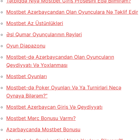
Tətbiqdə Niyə Mostbet Giriş Prosesini Edə Bilmirəm?
Mostbet Azərbaycandan Olan Oyunçulara Nə Təklif Edir
Mostbet Az Üstünlükləri
Əsl Qumar Oyunçularının Rəyləri
Oyun Diapazonu
Mostbet-də Azərbaycandan Olan Oyunçuların
Qeydiyyatı Və Yoxlanması
Mostbet Oyunları
Mostbet-də Poker Oyunları Və Ya Turnirləri Necə
Oynaya Bilərəm?”
Mostbet Azerbaycan Giriş Və Qeydiyyatı
Mostbet Mərc Bonusu Varmı?
Azərbaycanda Mostbet Bonusu