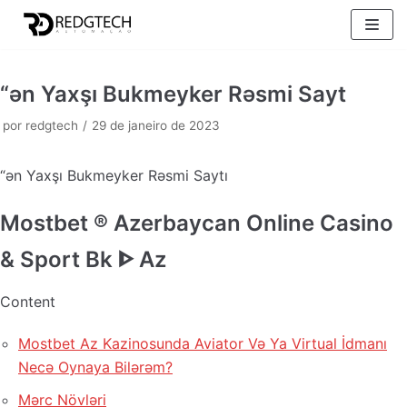
Pular
para
o
“ən Yaxşı Bukmeyker Rəsmi Sayt
conteúdo
por
redgtech
29 de janeiro de 2023
“ən Yaxşı Bukmeyker Rəsmi Saytı
Mostbet ® Azerbaycan Online Casino
& Sport Bk ᐈ Az
Content
Mostbet Az Kazinosunda Aviator Və Ya Virtual İdmanı
Necə Oynaya Bilərəm?
Mərc Növləri