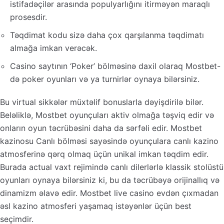
istifadəçilər arasında populyarlığını itirməyən maraqlı
prosesdir.
Təqdimat kodu sizə daha çox qarşılanma təqdimatı
almağa imkan verəcək.
Casino saytının ‘Poker’ bölməsinə daxil olaraq Mostbet-
də poker oyunları və ya turnirlər oynaya bilərsiniz.
Bu virtual sikkələr müxtəlif bonuslarla dəyişdirilə bilər.
Beləliklə, Mostbet oyunçuları aktiv olmağa təşviq edir və
onların oyun təcrübəsini daha da sərfəli edir. Mostbet
kazinosu Canlı bölməsi sayəsində oyunçulara canlı kazino
atmosferinə qərq olmaq üçün unikal imkan təqdim edir.
Burada actual vaxt rejimində canlı dilerlərlə klassik stolüstü
oyunları oynaya bilərsiniz ki, bu da təcrübəyə orijinallıq və
dinamizm əlavə edir. Mostbet live casino evdən çıxmadan
əsl kazino atmosferi yaşamaq istəyənlər üçün best
seçimdir.