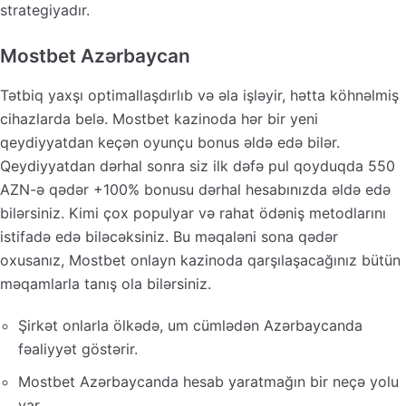
strategiyadır.
Mostbet Azərbaycan
Tətbiq yaxşı optimallaşdırlıb və əla işləyir, hətta köhnəlmiş
cihazlarda belə. Mostbet kazinoda hər bir yeni
qeydiyyatdan keçən oyunçu bonus əldə edə bilər.
Qeydiyyatdan dərhal sonra siz ilk dəfə pul qoyduqda 550
AZN-ə qədər +100% bonusu dərhal hesabınızda əldə edə
bilərsiniz. Kimi çox populyar və rahat ödəniş metodlarını
istifadə edə biləcəksiniz. Bu məqaləni sona qədər
oxusanız, Mostbet onlayn kazinoda qarşılaşacağınız bütün
məqamlarla tanış ola bilərsiniz.
Şirkət onlarla ölkədə, um cümlədən Azərbaycanda
fəaliyyət göstərir.
Mostbet Azərbaycanda hesab yaratmağın bir neçə yolu
var.