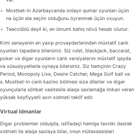
Mostbet-in Azərbaycanda onlayn qumar oyunları üçün
nə üçün əla seçim olduğunu öyrənmək üçün oxuyun.
Təəccüblü deyil ki, ən ümumi bahis növü hesab olunur.
Kimi sənayenin ən yaxşı provayderlərindən müxtəlif canlı
oyunları tapadera bilərsiniz. Siz rulet, blackjack, baccarat,
poker və digər oyunların canlı versiyalarını müxtəlif qayda
və xüsusiyyətlərlə oynaya bilərsiniz. Siz həmçinin Crazy
Period, Monopoly Live, Desire Catcher, Mega Golf ball və
s. Mostbet-in canlı kazino bölməsi sizə dilerlər və digər
oyunçularla söhbət vasitəsilə əlaqə saxlamağa imkan verən
yüksək keyfiyyətli axın xidməti təklif edir.
Virtual Idmanlar
Digər problemlər olduqda, istifadəçi həmişə texniki dəstək
xidməti ilə əlaqə saxlaya bilər, onun mütəxəssisləri