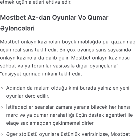
etmək üçün alətləri ehtiva edir.
Mostbet Az-dan Oyunlar Və Qumar
Əyləncələri
Mostbet onlayn kazinoları böyük məbləğdə pul qazanmaq
üçün real şans təklif edir. Bir çox oyunçu şans sayəsində
onlayn kazinolarda qalib gəlir. Mostbet onlayn kazinosu
söhbət və ya forumlar vasitəsilə digər oyunçularla”
“ünsiyyət qurmaq imkanı təklif edir.
Adından da məlum olduğu kimi burada yalnız en yeni
oyunlar dərc edilir.
İstifadəçilər seanslar zamanı yarana biləcək hər hansı
mərc və ya qumar narahatlığı üçün dəstək agentləri ilə
əlaqə saxlamaqdan çəkinməməlidirlər.
Əgər stolüstü oyunlara üstünlük verirsinizsə, Mostbet