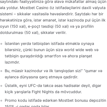
saytındakı fəaliyyətinizə görə əlavə mükafatlar almaq üçün
əla yoldur. Mostbet Casino öz istifadəçilərini daxili valyuta
sistemi – sikkələr vasitəsilə həvəsləndirir. Saytdakı hər bir
hərəkətinizə görə, istər əmanət, istər kazinoda pul üçün ilk
oyun (150 xal), e-poçt təsdiqi (50 xal) və ya profilin
doldurulması (50 xal), sikkələr verilir.
İstənilən yerdə tətbiqdən istifadə etməklə oynaya
bilərsiniz, çünki bunun üçün sizə world wide web və
tətbiqin quraşdırıldığı smartfon və ahora planşet
lazımdır.
Bu, müasir kazinodur və ilk tanışlıqdan sizi” “qumar və
əyləncə dünyasına qərq etməyə qadirdir.
Üstəlik, eyni UFC-də təkcə əsas hadisələr deyil, digər
kiçik yarışlarla Fight Nights da mövcuddur.
Promo kodu istifadə edərkən Mostbet bonusu depozitin
150% -i qədər onda bilər.