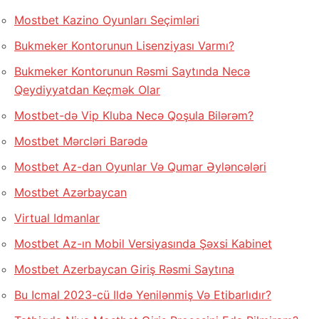
Mostbet Kazino Oyunları Seçimləri
Bukmeker Kontorunun Lisenziyası Varmı?
Bukmeker Kontorunun Rəsmi Saytında Necə
Qeydiyyatdan Keçmək Olar
Mostbet-də Vip Kluba Necə Qoşula Bilərəm?
Mostbet Mərcləri Barədə
Mostbet Az-dan Oyunlar Və Qumar Əyləncələri
Mostbet Azərbaycan
Virtual Idmanlar
Mostbet Az-ın Mobil Versiyasında Şəxsi Kabinet
Mostbet Azerbaycan Giriş Rəsmi Saytına
Bu Icmal 2023-cü Ildə Yenilənmiş Və Etibarlıdır?